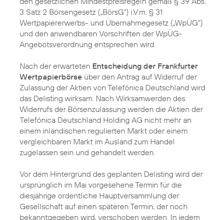
den gesetzlichen Mindestpreisregeln gemäß § 39 Abs.
3 Satz 2 Börsengesetz („BörsG“) i.V.m. § 31
Wertpapiererwerbs- und Übernahmegesetz („WpÜG“)
und den anwendbaren Vorschriften der WpÜG-
Angebotsverordnung entsprechen wird.
Nach der erwarteten
Entscheidung der Frankfurter
Wertpapierbörse
über den Antrag auf Widerruf der
Zulassung der Aktien von Telefónica Deutschland wird
das Delisting wirksam. Nach Wirksamwerden des
Widerrufs der Börsenzulassung werden die Aktien der
Telefónica Deutschland Holding AG nicht mehr an
einem inländischen regulierten Markt oder einem
vergleichbaren Markt im Ausland zum Handel
zugelassen sein und gehandelt werden.
Vor dem Hintergrund des geplanten Delisting wird der
ursprünglich im Mai vorgesehene Termin für die
diesjährige ordentliche Hauptversammlung der
Gesellschaft auf einen späteren Termin, der noch
bekanntgegeben wird, verschoben werden. In jedem