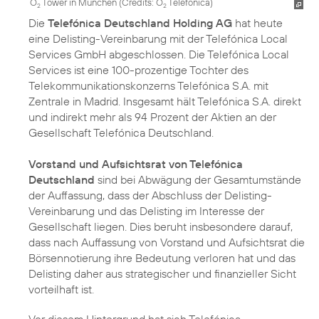
O
Tower in München (
Credits: O
Telefónica
)
2
2
Die
Telefónica Deutschland Holding AG
hat heute
eine Delisting-Vereinbarung mit der Telefónica Local
Services GmbH abgeschlossen. Die Telefónica Local
Services ist eine 100-prozentige Tochter des
Telekommunikationskonzerns Telefónica S.A. mit
Zentrale in Madrid. Insgesamt hält Telefónica S.A. direkt
und indirekt mehr als 94 Prozent der Aktien an der
Gesellschaft Telefónica Deutschland.
Vorstand und Aufsichtsrat von Telefónica
Deutschland
sind bei Abwägung der Gesamtumstände
der Auffassung, dass der Abschluss der Delisting-
Vereinbarung und das Delisting im Interesse der
Gesellschaft liegen. Dies beruht insbesondere darauf,
dass nach Auffassung von Vorstand und Aufsichtsrat die
Börsennotierung ihre Bedeutung verloren hat und das
Delisting daher aus strategischer und finanzieller Sicht
vorteilhaft ist.
Vor diesem Hintergrund hat sich Telefónica