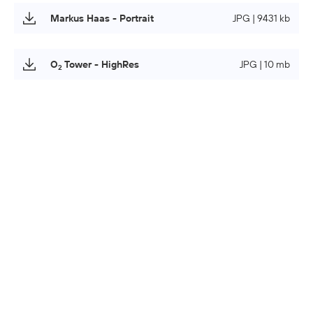
Markus Haas - Portrait
JPG | 9431 kb
O
Tower - HighRes
JPG | 10 mb
2