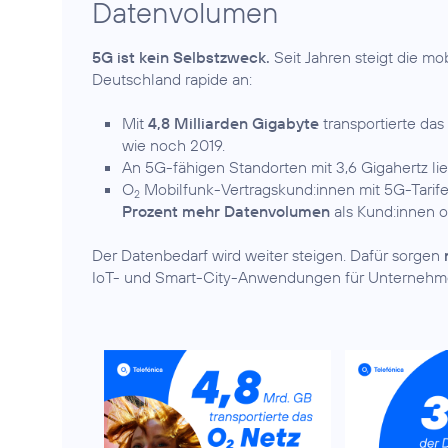
Datenvolumen
5G ist kein Selbstzweck.
Seit Jahren steigt die m
Deutschland rapide an:
Mit
4,8 Milliarden Gigabyte
transportierte das
wie noch 2019.
An 5G-fähigen Standorten mit 3,6 Gigahertz li
O
Mobilfunk-Vertragskund:innen mit 5G-Tarif
2
Prozent mehr Datenvolumen
als Kund:innen 
Der Datenbedarf wird weiter steigen. Dafür sorgen
IoT- und Smart-City-Anwendungen für Unternehm