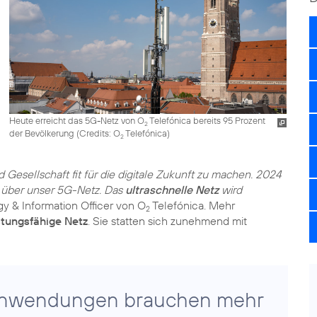
Heute erreicht das 5G-Netz von O
Telefónica bereits 95 Prozent
2
der Bevölkerung (
Credits: O
Telefónica
)
2
d Gesellschaft fit für die digitale Zukunft zu machen. 2024
n über unser 5G-Netz. Das
ultraschnelle Netz
wird
gy & Information Officer von O
Telefónica. Mehr
2
stungsfähige Netz
. Sie statten sich zunehmend mit
 Anwendungen brauchen mehr