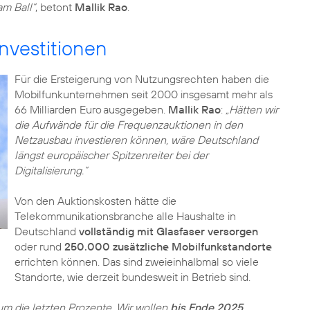
am Ball“
, betont
Mallik Rao
.
vestitionen
Für die Ersteigerung von Nutzungsrechten haben die
Mobilfunkunternehmen seit 2000 insgesamt mehr als
66 Milliarden Euro ausgegeben.
Mallik Rao
:
„Hätten wir
die Aufwände für die Frequenzauktionen in den
Netzausbau investieren können, wäre Deutschland
längst europäischer Spitzenreiter bei der
Digitalisierung.“
Von den Auktionskosten hätte die
Telekommunikationsbranche alle Haushalte in
Deutschland
vollständig mit Glasfaser versorgen
oder rund
250.000 zusätzliche Mobilfunkstandorte
errichten können. Das sind zweieinhalbmal so viele
Standorte, wie derzeit bundesweit in Betrieb sind.
 um die letzten Prozente. Wir wollen
bis Ende 2025