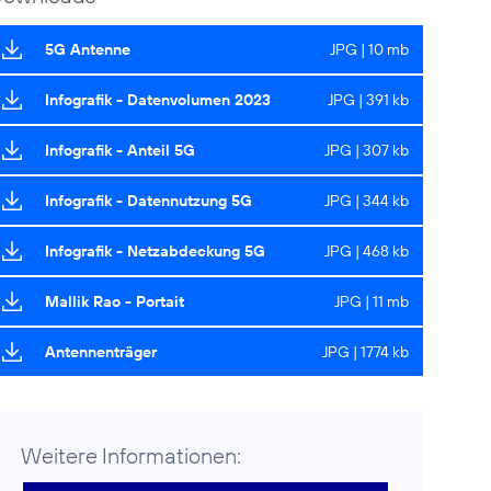
5G Antenne
JPG | 10 mb
Infografik - Datenvolumen 2023
JPG | 391 kb
Infografik - Anteil 5G
JPG | 307 kb
Infografik - Datennutzung 5G
JPG | 344 kb
Infografik - Netzabdeckung 5G
JPG | 468 kb
Mallik Rao - Portait
JPG | 11 mb
Antennenträger
JPG | 1774 kb
Weitere Informationen: