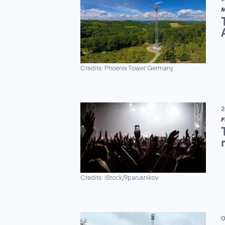
M
Credits: Phoenix Tower Germany
2
F
Credits: iStock/9parusnikov
0