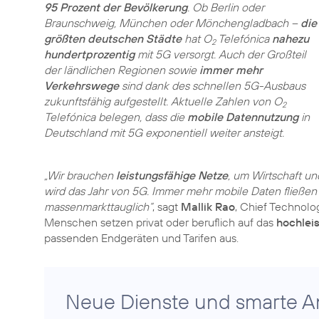
95 Prozent der Bevölkerung
. Ob Berlin oder
Braunschweig, München oder Mönchengladbach –
die
größten deutschen Städte
hat O
Telefónica
nahezu
2
hundertprozentig
mit 5G versorgt. Auch der Großteil
der ländlichen Regionen sowie
immer mehr
Verkehrswege
sind dank des schnellen 5G-Ausbaus
zukunftsfähig aufgestellt. Aktuelle Zahlen von O
2
Telefónica belegen, dass die
mobile Datennutzung
in
Deutschland mit 5G exponentiell weiter ansteigt.
„Wir brauchen
leistungsfähige Netze
, um Wirtschaft un
wird das Jahr von 5G. Immer mehr mobile Daten fließe
massenmarkttauglich“
, sagt
Mallik Rao
, Chief Technolo
Menschen setzen privat oder beruflich auf das
hochlei
passenden Endgeräten und Tarifen aus.
Neue Dienste und smarte