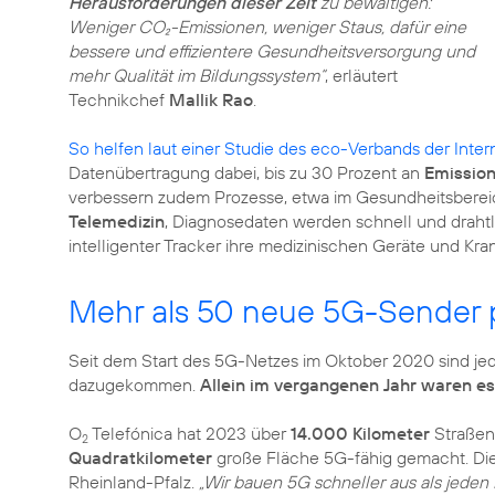
Herausforderungen dieser Zeit
zu bewältigen:
Weniger CO₂-Emissionen, weniger Staus, dafür eine
bessere und effizientere Gesundheitsversorgung und
mehr Qualität im Bildungssystem“
, erläutert
Technikchef
Mallik Rao
.
So helfen laut einer Studie des eco-Verbands der Inter
Datenübertragung dabei, bis zu 30 Prozent an
Emission
verbessern zudem Prozesse, etwa im Gesundheitsbereic
Telemedizin
, Diagnosedaten werden schnell und drah
intelligenter Tracker ihre medizinischen Geräte und Kra
Mehr als 50 neue 5G-Sender
Seit dem Start des 5G-Netzes im Oktober 2020 sind j
dazugekommen.
Allein im vergangenen Jahr waren e
O
Telefónica hat 2023 über
14.000 Kilometer
Straßen
2
Quadratkilometer
große Fläche 5G-fähig gemacht. Die
Rheinland-Pfalz.
„Wir bauen 5G schneller aus als jeden 