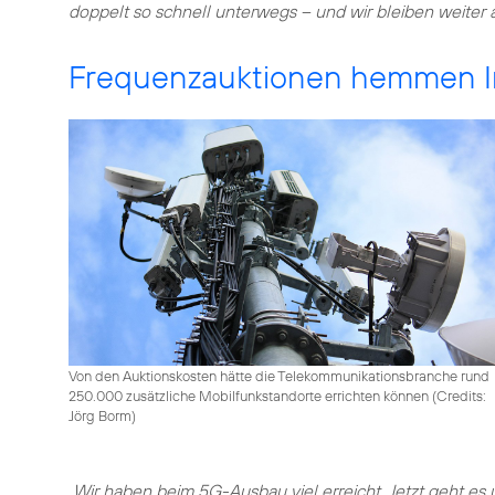
doppelt so schnell unterwegs – und wir bleiben weiter 
Frequenzauktionen hemmen In
Von den Auktionskosten hätte die Telekommunikationsbranche rund
250.000 zusätzliche Mobilfunkstandorte errichten können (
Credits:
Jörg Borm
)
„Wir haben beim 5G-Ausbau viel erreicht. Jetzt geht es