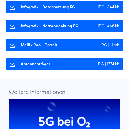
Infografik - Datennutzung 5G
JPG | 344 kb
Infografik - Netzabdeckung 5G
JPG | 468 kb
Mallik Rao - Portait
JPG | 11 mb
Antennenträger
JPG | 1774 kb
Weitere Informationen: