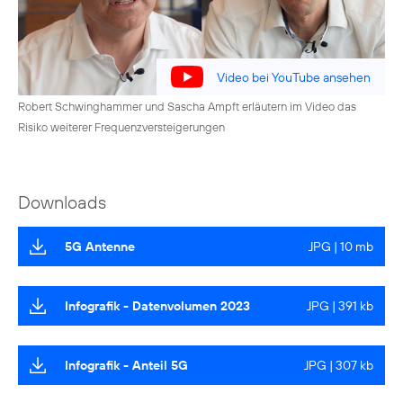
Video bei YouTube ansehen
Robert Schwinghammer und Sascha Ampft erläutern im Video das
Risiko weiterer Frequenzversteigerungen
Downloads
5G Antenne
JPG | 10 mb
Infografik - Datenvolumen 2023
JPG | 391 kb
Infografik - Anteil 5G
JPG | 307 kb