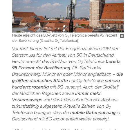
Heute erreicht das 5G-Netz von O
Telefónica bereits 95 Prozent
2
der Bevölkerung (
Credits: O
Telefónica
)
2
Vor fünf Jahren fiel mit der Frequenzauktion 2019 der
Startschuss für den Aufbau von 5G in Deutschland.
Heute erreicht das 5G-Netz von O
Telefónica
bereits
2
95 Prozent der Bevölkerung
. Ob Berlin oder
Braunschweig, München oder Mönchengladbach –
die
größten deutschen Städte
hat O
Telefónica
nahezu
2
hundertprozentig
mit 5G versorgt. Auch der Großteil
der ländlichen Regionen sowie
immer mehr
Verkehrswege
sind dank des schnellen 5G-Ausbaus
zukunftsfähig aufgestellt. Aktuelle Zahlen von O
2
Telefónica belegen, dass die
mobile Datennutzung
in
Deutschland mit 5G exponentiell weiter ansteigt.