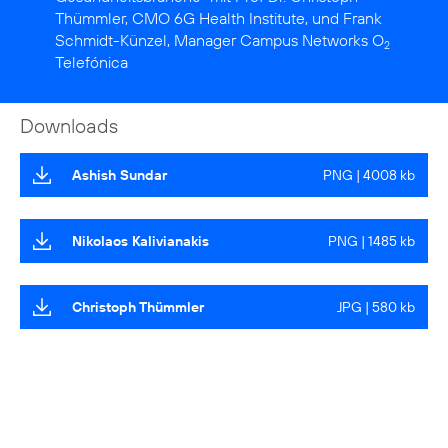
Thümmler, CMO 6G Health Institute, und Frank
Schmidt-Künzel, Manager Campus Networks O
2
Telefónica
Downloads
Ashish Sundar
PNG | 4008 kb
Nikolaos Kalivianakis
PNG | 1485 kb
Christoph Thümmler
JPG | 580 kb