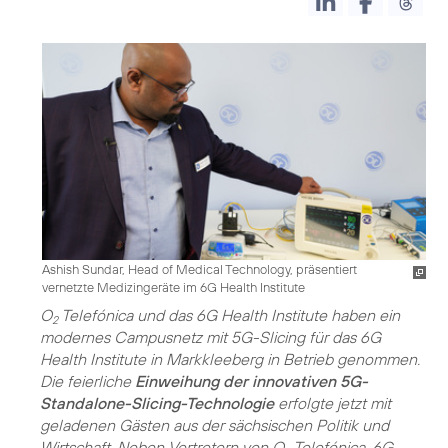
Ashish Sundar, Head of Medical Technology, präsentiert
vernetzte Medizingeräte im 6G Health Institute
O
Telefónica und das 6G Health Institute haben ein
2
modernes Campusnetz mit 5G-Slicing für das 6G
Health Institute in Markkleeberg in Betrieb genommen.
Die feierliche
Einweihung der innovativen 5G-
Standalone-Slicing-Technologie
erfolgte jetzt mit
geladenen Gästen aus der sächsischen Politik und
Wirtschaft. Neben Vertretern von O
Telefónica, 6G