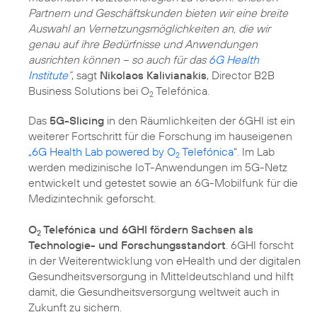
Partnern und Geschäftskunden bieten wir eine breite
Auswahl an Vernetzungsmöglichkeiten an, die wir
genau auf ihre Bedürfnisse und Anwendungen
ausrichten können – so auch für das
6G Health
Institute
“
, sagt
Nikolaos Kalivianakis
, Director B2B
Business Solutions bei O
Telefónica.
2
Das
5G-Slicing
in den Räumlichkeiten der 6GHI ist ein
weiterer Fortschritt für die Forschung im hauseigenen
„6G Health Lab powered by O
Telefónica“
. Im Lab
2
werden medizinische IoT-Anwendungen im 5G-Netz
entwickelt und getestet sowie an 6G-Mobilfunk für die
Medizintechnik geforscht.
O
Telefónica und 6GHI fördern Sachsen als
2
Technologie- und Forschungsstandort
. 6GHI forscht
in der Weiterentwicklung von eHealth und der digitalen
Gesundheitsversorgung in Mitteldeutschland und hilft
damit, die Gesundheitsversorgung weltweit auch in
Zukunft zu sichern.