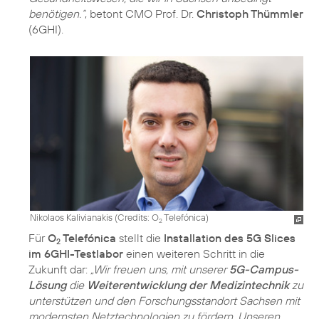
benötigen.“
, betont CMO Prof. Dr.
Christoph Thümmler
(6GHI).
Nikolaos Kalivianakis (
Credits: O
Telefónica
)
2
Für
O
Telefónica
stellt die
Installation des 5G Slices
2
im 6GHI-Testlabor
einen weiteren Schritt in die
Zukunft dar:
„Wir freuen uns, mit unserer
5G-Campus-
Lösung
die
Weiterentwicklung der Medizintechnik
zu
unterstützen und den Forschungsstandort Sachsen mit
modernsten Netztechnologien zu fördern. Unseren