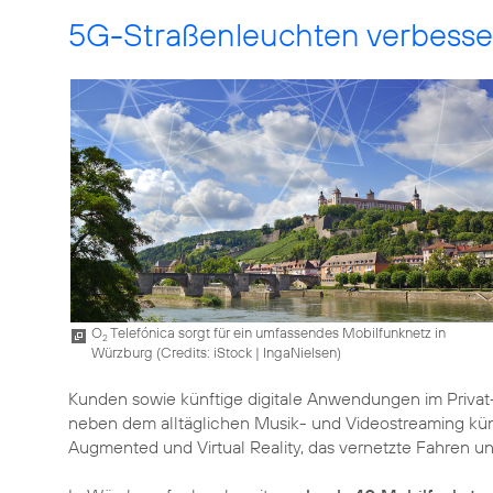
5G-Straßenleuchten verbesser
O
Telefónica sorgt für ein umfassendes Mobilfunknetz in
2
Würzburg (
Credits: iStock | IngaNielsen
)
Kunden sowie künftige digitale Anwendungen im Privat
neben dem alltäglichen Musik- und Videostreaming kün
Augmented und Virtual Reality, das vernetzte Fahren u