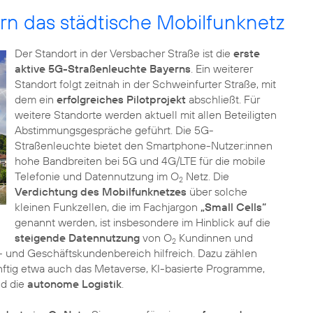
n das städtische Mobilfunknetz
Der Standort in der Versbacher Straße ist die
erste
aktive 5G-Straßenleuchte Bayerns
. Ein weiterer
Standort folgt zeitnah in der Schweinfurter Straße, mit
dem ein
erfolgreiches Pilotprojekt
abschließt. Für
weitere Standorte werden aktuell mit allen Beteiligten
Abstimmungsgespräche geführt. Die 5G-
Straßenleuchte bietet den Smartphone-Nutzer:innen
hohe Bandbreiten bei 5G und 4G/LTE für die mobile
Telefonie und Datennutzung im O
Netz. Die
2
Verdichtung des Mobilfunknetzes
über solche
kleinen Funkzellen, die im Fachjargon
„Small Cells“
genannt werden, ist insbesondere im Hinblick auf die
steigende Datennutzung
von O
Kundinnen und
2
- und Geschäftskundenbereich hilfreich. Dazu zählen
ftig etwa auch das Metaverse, KI-basierte Programme,
nd die
autonome Logistik
.