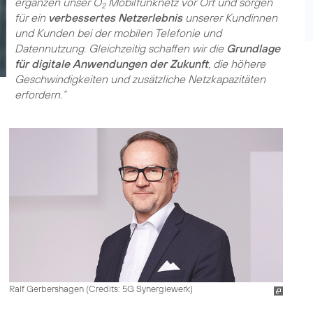
ergänzen unser O
Mobilfunknetz vor Ort und sorgen
2
für ein
verbessertes Netzerlebnis
unserer Kundinnen
und Kunden bei der mobilen Telefonie und
Datennutzung. Gleichzeitig schaffen wir die
Grundlage
für digitale Anwendungen der Zukunft
, die höhere
Geschwindigkeiten und zusätzliche Netzkapazitäten
erfordern.“
Ralf Gerbershagen (
Credits: 5G Synergiewerk
)