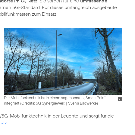
ndorte im O
Netz
. Sie sorgen für eine
umfassende
2
rnen 5G-Standard. Für dieses umfangreich ausgebaute
bilfunkmasten zum Einsatz.
Die Mobilfunktechnik ist in einem sogenannten „Smart Pole“
integriert (
Credits: 5G Synergiewerk | Sven's Bildwerke
)
4G/5G-Mobilfunktechnik in der Leuchte und sorgt für die
etz
.