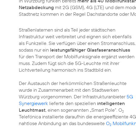
In Würzburg funken bereits
mehr als 40 Mobilfunksta
Netzabdeckung
mit 2G (GSM), 4G (LTE) und dem mode
Stadtnetz kommen in der Regel Dachstandorte oder Mo
Straßenlaternen sind als Teil jeder städtischen
Infrastruktur weit verbreitet und eignen sich ebenfalls
als Funkzelle. Sie verfügen über einen Stromanschluss,
sodass nur ein
leistungsfähiger Glasfaseranschluss
für den Transport der Mobilfunksignale ergänzt werden
muss. Zudem fügt sich die 5G-Leuchte mit ihrer
Lichtverteilung harmonisch ins Stadtbild ein.
Der Austausch der herkömmlichen Straßenleuchte
wurde in Zusammenarbeit mit den Stadtwerken
Würzburg vorgenommen. Der Infrastrukturanbieter
5G
Synergiewerk
lieferte den speziellen
intelligenten
Leuchtmast
, einen sogenannten „Smart Pole“. O
2
Telefónica installierte daraufhin die energieeffiziente 
nahtlose Anbindung an das bundesweite
O
Mobilfunkn
2