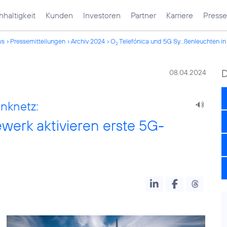
haltigkeit
Kunden
Investoren
Partner
Karriere
Presse
ws
Pressemitteilungen
Archiv 2024
O
Telefónica und 5G Sy...ßenleuchten i
2
08.04.2024
unknetz:
werk aktivieren erste 5G-