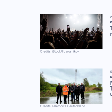
2
F
Credits: iStock/9parusnikov
0
N
Credits: Telefónica Deutschland