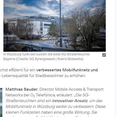
In Würzburg funkt seit kurzem die erste 5G-Straßenleuchte
Bayerns (
Credits: 5G Synergiewerk | Sven's Bildwerke
)
hst effizient für ein
verbessertes Mobilfunknetz und
e Lebensqualität für Stadtbewohner zu erhöhen.
Matthias Sauder
, Director Mobile Access & Transport
Networks bei O
Telefónica, erläutert: „
Die 5G-
2
Straßenleuchten sind ein
innovativer Ansatz
, um das
Mobilfunknetz in Würzburg weiter zu verbessern. Diese
kleinen Funkzellen haben eine große Wirkung. Sie