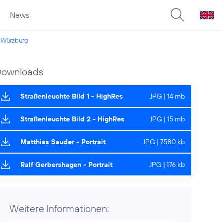
News
n Würzburg
Downloads
Straßenleuchte Bild 1 - HighRes
JPG | 14 mb
Straßenleuchte Bild 2 - HighRes
JPG | 15 mb
Matthias Sauder - Portrait
JPG | 7580 kb
Ralf Gerbershagen - Portrait
JPG | 176 kb
Weitere Informationen: