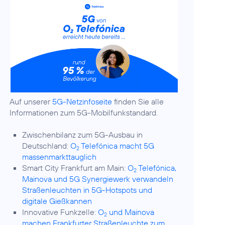
Auf unserer
5G-Netzinfoseite
finden Sie alle
Informationen zum 5G-Mobilfunkstandard.
Zwischenbilanz zum 5G-Ausbau in
Deutschland:
O
Telefónica macht 5G
2
massenmarkttauglich
Smart City Frankfurt am Main:
O
Telefónica,
2
Mainova und 5G Synergiewerk verwandeln
Straßenleuchten in 5G-Hotspots und
digitale Gießkannen
Innovative Funkzelle:
O
und Mainova
2
machen Frankfurter Straßenleuchte zum