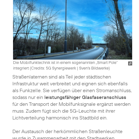
Die Mobilfunktechnik ist in einem sogenannten „Smart Pole“
integriert (
Credits: 5G Synergiewerk | Sven's Bildwerke
)
Straßenlaternen sind als Teil jeder städtischen
Infrastruktur weit verbreitet und eignen sich ebenfalls
als Funkzelle. Sie verfügen über einen Stromanschluss,
sodass nur ein
leistungsfähiger Glasfaseranschluss
für den Transport der Mobilfunksignale ergänzt werden
muss. Zudem fügt sich die 5G-Leuchte mit ihrer
Lichtverteilung harmonisch ins Stadtbild ein.
Der Austausch der herkömmlichen Straßenleuchte
wurde in Zusammenarbeit mit den Stadtwerken