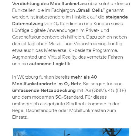
Verdichtung des Mobilfunknetzes
über solche kleinen
Funkzellen, die im Fachjargon
„Small Cells“
genannt
werden, ist insbesondere im Hinblick auf die
steigende
Datennutzung
von O
Kundinnen und Kunden sowie
2
künftige digitale Anwendungen im Privat- und
Geschäftskundenbereich hilfreich. Dazu zählen neben
dem alltäglichen Musik- und Videostreaming künftig
etwa auch das Metaverse, KI-basierte Programme,
Augmented und Virtual Reality, das vernetzte Fahren
und die
autonome Logistik
.
In Würzburg funken bereits
mehr als 40
Mobilfunkstandorte im O
Netz
. Sie sorgen für eine
2
umfassende Netzabdeckung
mit 2G (GSM), 4G (LTE)
und dem modernen 5G-Standard. Für dieses
umfangreich ausgebaute Stadtnetz kommen in der
Regel Dachstandorte oder Mobilfunkmasten zum
Einsatz.