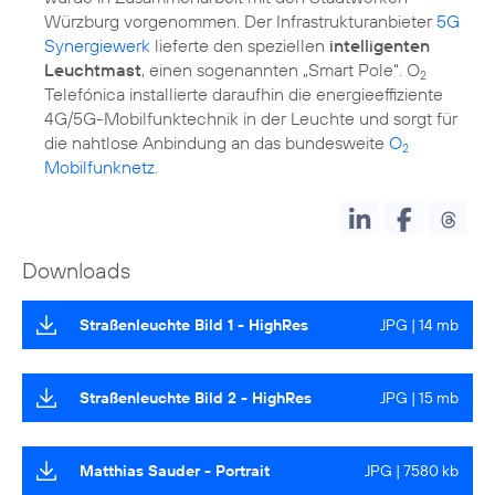
Würzburg vorgenommen. Der Infrastrukturanbieter
5G
Synergiewerk
lieferte den speziellen
intelligenten
Leuchtmast
, einen sogenannten „Smart Pole“. O
2
Telefónica installierte daraufhin die energieeffiziente
4G/5G-Mobilfunktechnik in der Leuchte und sorgt für
die nahtlose Anbindung an das bundesweite
O
2
Mobilfunknetz
.
Downloads
Straßenleuchte Bild 1 - HighRes
JPG | 14 mb
Straßenleuchte Bild 2 - HighRes
JPG | 15 mb
Matthias Sauder - Portrait
JPG | 7580 kb