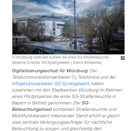
In Würzburg funkt seit kurzem die erste 5G-Straßenleuchte
Bayerns (
Credits: 5G Synergiewerk | Sven's Bildwerke
)
Digitalisierungsschub für Würzburg:
Der
Telekommunikationsanbieter O
Telefónica und der
2
Infrastrukturanbieter 5G Synergiewerk
haben
zusammen mit den Stadtwerken Würzburg im Rahmen
eines Pilotprojektes die erste 5G-Straßenleuchte in
Bayern in Betrieb genommen. Der
5G-
Beleuchtungsmast
kombiniert Straßenleuchte und
Mobilfunkstandort miteinander. Damit erfüllt er gleich
zwei zentrale Versorgungsaufträge: für nächtliche
Beleuchtung zu sorgen und gleichzeitig den