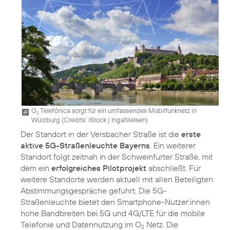
O
Telefónica sorgt für ein umfassendes Mobilfunknetz in
2
Würzburg (
Credits: iStock | IngaNielsen
)
Der Standort in der Versbacher Straße ist die
erste
aktive 5G-Straßenleuchte Bayerns
. Ein weiterer
Standort folgt zeitnah in der Schweinfurter Straße, mit
dem ein
erfolgreiches Pilotprojekt
abschließt. Für
weitere Standorte werden aktuell mit allen Beteiligten
Abstimmungsgespräche geführt. Die 5G-
Straßenleuchte bietet den Smartphone-Nutzer:innen
hohe Bandbreiten bei 5G und 4G/LTE für die mobile
Telefonie und Datennutzung im O
Netz. Die
2