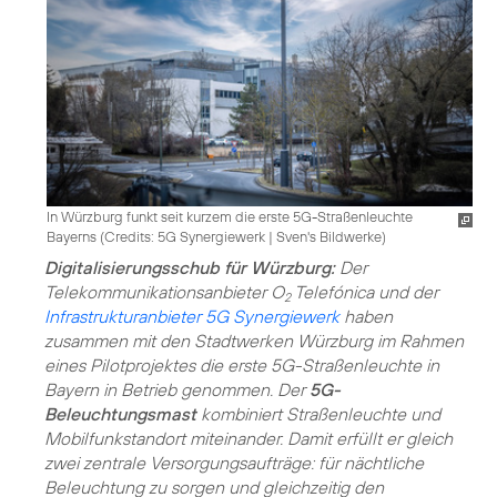
In Würzburg funkt seit kurzem die erste 5G-Straßenleuchte
Bayerns (
Credits: 5G Synergiewerk | Sven's Bildwerke
)
Digitalisierungsschub für Würzburg:
Der
Telekommunikationsanbieter O
Telefónica und der
2
Infrastrukturanbieter 5G Synergiewerk
haben
zusammen mit den Stadtwerken Würzburg im Rahmen
eines Pilotprojektes die erste 5G-Straßenleuchte in
Bayern in Betrieb genommen. Der
5G-
Beleuchtungsmast
kombiniert Straßenleuchte und
Mobilfunkstandort miteinander. Damit erfüllt er gleich
zwei zentrale Versorgungsaufträge: für nächtliche
Beleuchtung zu sorgen und gleichzeitig den