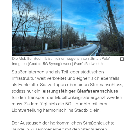
Die Mobilfunktechnik ist in einem sogenannten „Smart Pole“
integriert (
Credits: 5G Synergiewerk | Sven's Bildwerke
)
Straßenlaternen sind als Teil jeder städtischen
Infrastruktur weit verbreitet und eignen sich ebenfalls
als Funkzelle. Sie verfügen über einen Stromanschluss,
sodass nur ein
leistungsfähiger Glasfaseranschluss
für den Transport der Mobilfunksignale ergänzt werden
muss. Zudem fügt sich die 5G-Leuchte mit ihrer
Lichtverteilung harmonisch ins Stadtbild ein.
Der Austausch der herkömmlichen Straßenleuchte
wurde in Zusammenarbeit mit den Stadtwerken