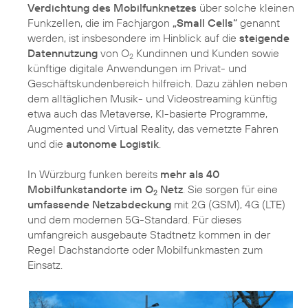
Verdichtung des Mobilfunknetzes
über solche kleinen
Funkzellen, die im Fachjargon
„Small Cells“
genannt
werden, ist insbesondere im Hinblick auf die
steigende
Datennutzung
von O
Kundinnen und Kunden sowie
2
künftige digitale Anwendungen im Privat- und
Geschäftskundenbereich hilfreich. Dazu zählen neben
dem alltäglichen Musik- und Videostreaming künftig
etwa auch das Metaverse, KI-basierte Programme,
Augmented und Virtual Reality, das vernetzte Fahren
und die
autonome Logistik
.
In Würzburg funken bereits
mehr als 40
Mobilfunkstandorte im O
Netz
. Sie sorgen für eine
2
umfassende Netzabdeckung
mit 2G (GSM), 4G (LTE)
und dem modernen 5G-Standard. Für dieses
umfangreich ausgebaute Stadtnetz kommen in der
Regel Dachstandorte oder Mobilfunkmasten zum
Einsatz.