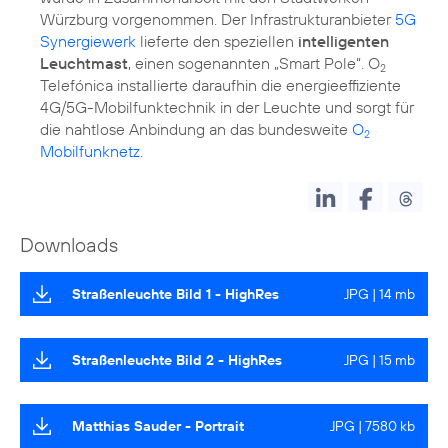
Würzburg vorgenommen. Der Infrastrukturanbieter
5G
Synergiewerk
lieferte den speziellen
intelligenten
Leuchtmast
, einen sogenannten „Smart Pole“. O
2
Telefónica installierte daraufhin die energieeffiziente
4G/5G-Mobilfunktechnik in der Leuchte und sorgt für
die nahtlose Anbindung an das bundesweite
O
2
Mobilfunknetz
.
Downloads
Straßenleuchte Bild 1 - HighRes
JPG | 14 mb
Straßenleuchte Bild 2 - HighRes
JPG | 15 mb
Matthias Sauder - Portrait
JPG | 7580 kb