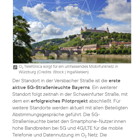
O
Telefónica sorgt für ein umfassendes Mobilfunknetz in
2
Würzburg (
Credits: iStock | IngaNielsen
)
Der Standort in der Versbacher Straße ist die
erste
aktive 5G-Straßenleuchte Bayerns
. Ein weiterer
Standort folgt zeitnah in der Schweinfurter Straße, mit
dem ein
erfolgreiches Pilotprojekt
abschließt. Für
weitere Standorte werden aktuell mit allen Beteiligten
Abstimmungsgespräche geführt. Die 5G-
Straßenleuchte bietet den Smartphone-Nutzer:innen
hohe Bandbreiten bei 5G und 4G/LTE für die mobile
Telefonie und Datennutzung im O
Netz. Die
2