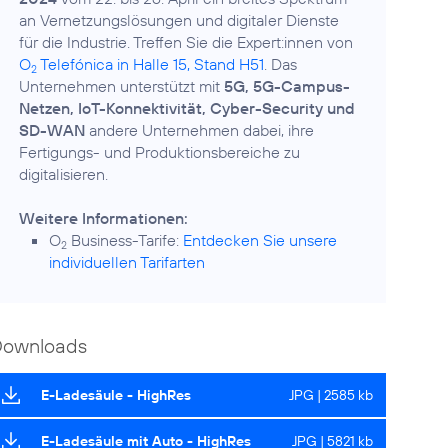
an Vernetzungslösungen und digitaler Dienste
für die Industrie. Treffen Sie die Expert:innen von
O
Telefónica in Halle 15, Stand H51
. Das
2
Unternehmen unterstützt mit
5G, 5G-Campus-
Netzen, IoT-Konnektivität, Cyber-Security und
SD-WAN
andere Unternehmen dabei, ihre
Fertigungs- und Produktionsbereiche zu
digitalisieren.
Weitere Informationen:
O
Business-Tarife:
Entdecken Sie unsere
2
individuellen Tarifarten
Downloads
E-Ladesäule - HighRes
JPG | 2585 kb
E-Ladesäule mit Auto - HighRes
JPG | 5821 kb