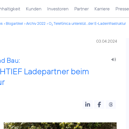
haltigkeit
Kunden
Investoren
Partner
Karriere
Presse
ws
Blogartikel
Archiv 2022
O
Telefónica unterstüt...der E-Ladeinfrastruktur
2
03.04.2024
nd Bau:
CHTIEF Ladepartner beim
ur