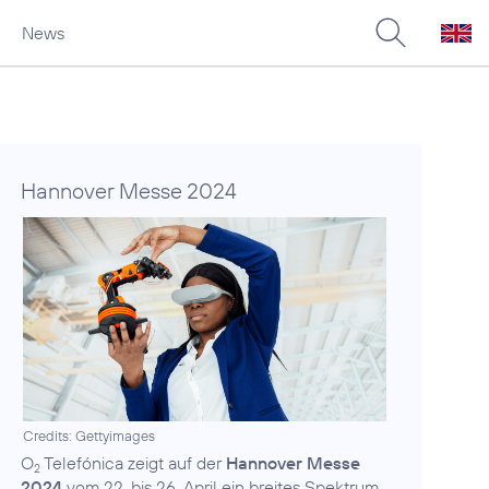
News
Hannover Messe 2024
Credits: Gettyimages
O
Telefónica zeigt auf der
Hannover Messe
2
2024
vom 22. bis 26. April ein breites Spektrum