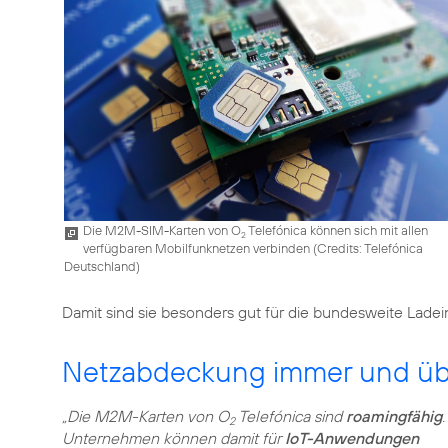
Die M2M-SIM-Karten von O
Telefónica können sich mit allen
2
verfügbaren Mobilfunknetzen verbinden (
Credits: Telefónica
Deutschland
)
Damit sind sie besonders gut für die bundesweite Ladein
Netzabdeckung immer und übe
„Die M2M-Karten von O
Telefónica sind
roamingfähig
.
2
Unternehmen können damit für
IoT-Anwendungen