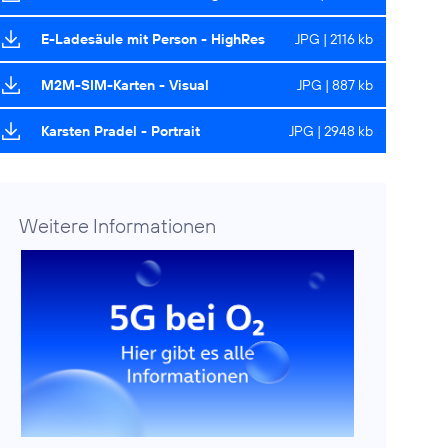
E-Ladesäule mit Person - HighRes
JPG | 2116 kb
M2M-SIM-Karten - Visual
JPG | 887 kb
Karsten Pradel - Portrait
JPG | 2948 kb
Weitere Informationen