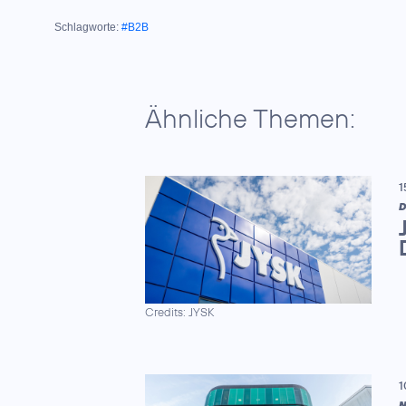
Schlagworte:
#B2B
Ähnliche Themen:
1
D
Credits: JYSK
1
N