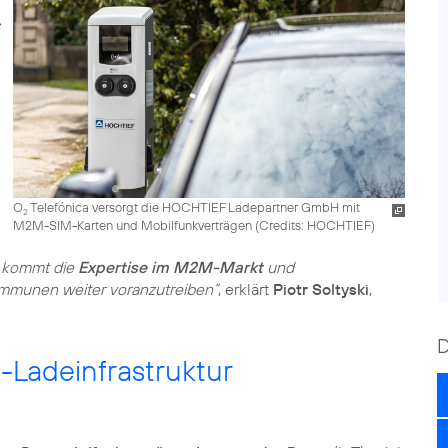
O
Telefónica versorgt die HOCHTIEF Ladepartner GmbH mit
2
M2M-SIM-Karten und Mobilfunkverträgen (
Credits: HOCHTIEF
)
u kommt die
Expertise im M2M-Markt
und
 Kommunen weiter voranzutreiben“
, erklärt
Piotr Soltyski
,
Ladeinfrastruktur