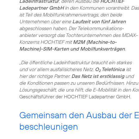
Ladeinfrastruktur
, deren Ausbau die
HOCHTIEF
Ladepartner GmbH
in den Kommunen vorantreibt. Das
ist Teil des Mobilfunkrahmenvertrags, den beide
Unternehmen über eine
Laufzeit von fünf Jahren
abgeschlossen haben. Der Telekommunikations­
anbieter versorgt das Tochterunternehmen des MDAX-
Konzerns HOCHTIEF mit
M2M (Machine-to-
Machine)-SIM-Karten und Mobilfunkverträgen
.
„Die öffentliche Ladeinfrastruktur braucht ein starkes
und vor allem ausfallsicheres Netz.
O
Telefónica
ist
2
hier der richtige Partner.
Das Netz ist erstklassig
und
die Konditionen passen zu unseren Bedürfnissen. Hinz
Lösungsgeschäft, die uns hilft, die E-Mobilität in den
Geschäftsführer der HOCHTIEF Ladepartner GmbH.
Gemeinsam den Ausbau der E-
beschleunigen