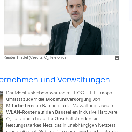
Karsten Pradel (
Credits: O
Telefónica
)
2
ternehmen und Verwaltungen
Der Mobilfunkrahmenvertrag mit HOCHTIEF Europe
umfasst zudem die
Mobilfunkversorgung von
Mitarbeitern
am Bau und in der Verwaltung sowie für
WLAN-Router auf den Baustellen
inklusive Hardware.
O
Telefónica bietet für Geschäftskunden ein
2
leistungsstarkes Netz
, das in unabhängigen Netztest
regelmäßig mit „Sehr gut“ bewertet wird, und Tarife, die