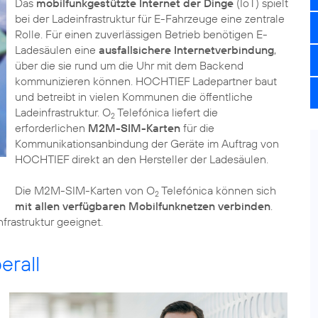
Das
mobilfunkgestützte Internet der Dinge
(IoT) spielt
bei der Ladeinfrastruktur für E-Fahrzeuge eine zentrale
Rolle. Für einen zuverlässigen Betrieb benötigen E-
Ladesäulen eine
ausfallsichere Internetverbindung
,
über die sie rund um die Uhr mit dem Backend
kommunizieren können. HOCHTIEF Ladepartner baut
und betreibt in vielen Kommunen die öffentliche
Ladeinfrastruktur. O
Telefónica liefert die
2
erforderlichen
M2M-SIM-Karten
für die
Kommunikationsanbindung der Geräte im Auftrag von
HOCHTIEF direkt an den Hersteller der Ladesäulen.
Die M2M-SIM-Karten von O
Telefónica können sich
2
mit allen verfügbaren Mobilfunknetzen verbinden
.
frastruktur geeignet.
rall