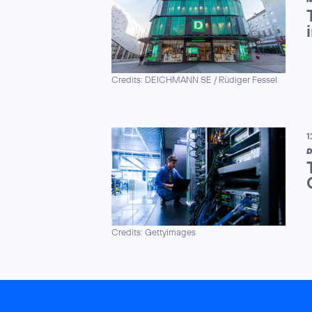
Credits: DEICHMANN SE / Rüdiger Fessel
1
D
Credits: Gettyimages