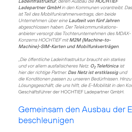
Ladeinfrastruktur
, deren Ausbau die
HOCHTIEF
Ladepartner GmbH
in den Kommunen vorantreibt. Das
ist Teil des Mobilfunkrahmenvertrags, den beide
Unternehmen über eine
Laufzeit von fünf Jahren
abgeschlossen haben. Der Telekommunikations­
anbieter versorgt das Tochterunternehmen des MDAX-
Konzerns HOCHTIEF mit
M2M (Machine-to-
Machine)-SIM-Karten und Mobilfunkverträgen
.
„Die öffentliche Ladeinfrastruktur braucht ein starkes
und vor allem ausfallsicheres Netz.
O
Telefónica
ist
2
hier der richtige Partner.
Das Netz ist erstklassig
und
die Konditionen passen zu unseren Bedürfnissen. Hinz
Lösungsgeschäft, die uns hilft, die E-Mobilität in den
Geschäftsführer der HOCHTIEF Ladepartner GmbH.
Gemeinsam den Ausbau der E-
beschleunigen