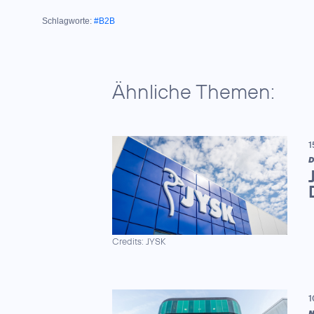
Schlagworte:
#B2B
Ähnliche Themen:
1
D
Credits: JYSK
1
N