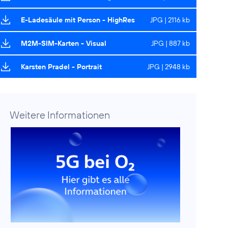
E-Ladesäule mit Person - HighRes
JPG | 2116 kb
M2M-SIM-Karten - Visual
JPG | 887 kb
Karsten Pradel - Portrait
JPG | 2948 kb
Weitere Informationen