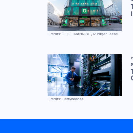
Credits: DEICHMANN SE / Rüdiger Fessel
1
D
Credits: Gettyimages