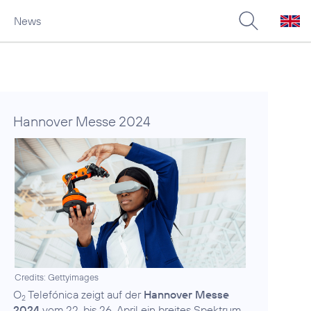
News
Hannover Messe 2024
Credits: Gettyimages
O
Telefónica zeigt auf der
Hannover Messe
2
2024
vom 22. bis 26. April ein breites Spektrum