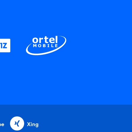
be
Xing