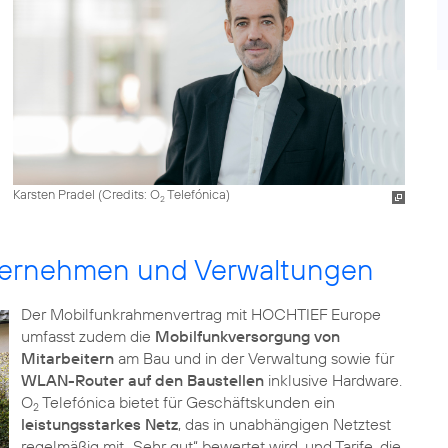
Karsten Pradel (
Credits: O
Telefónica
)
2
ternehmen und Verwaltungen
Der Mobilfunkrahmenvertrag mit HOCHTIEF Europe
umfasst zudem die
Mobilfunkversorgung von
Mitarbeitern
am Bau und in der Verwaltung sowie für
WLAN-Router auf den Baustellen
inklusive Hardware.
O
Telefónica bietet für Geschäftskunden ein
2
leistungsstarkes Netz
, das in unabhängigen Netztest
regelmäßig mit „Sehr gut“ bewertet wird, und Tarife, die