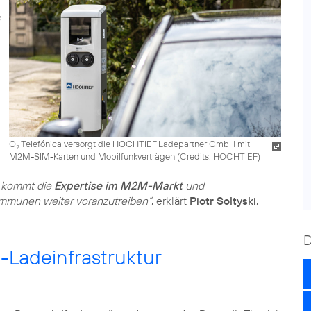
O
Telefónica versorgt die HOCHTIEF Ladepartner GmbH mit
2
M2M-SIM-Karten und Mobilfunkverträgen (
Credits: HOCHTIEF
)
u kommt die
Expertise im M2M-Markt
und
 Kommunen weiter voranzutreiben“
, erklärt
Piotr Soltyski
,
Ladeinfrastruktur