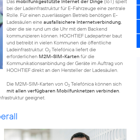
Das
mobilfunkgestützte Internet der Dinge
(IoT) spielt
bei der Ladeinfrastruktur für E-Fahrzeuge eine zentrale
Rolle. Für einen zuverlässigen Betrieb benötigen E-
Ladesäulen eine
ausfallsichere Internetverbindung
,
über die sie rund um die Uhr mit dem Backend
kommunizieren können. HOCHTIEF Ladepartner baut
und betreibt in vielen Kommunen die öffentliche
Ladeinfrastruktur. O
Telefónica liefert die
2
erforderlichen
M2M-SIM-Karten
für die
Kommunikationsanbindung der Geräte im Auftrag von
HOCHTIEF direkt an den Hersteller der Ladesäulen.
Die M2M-SIM-Karten von O
Telefónica können sich
2
mit allen verfügbaren Mobilfunknetzen verbinden
.
frastruktur geeignet.
rall