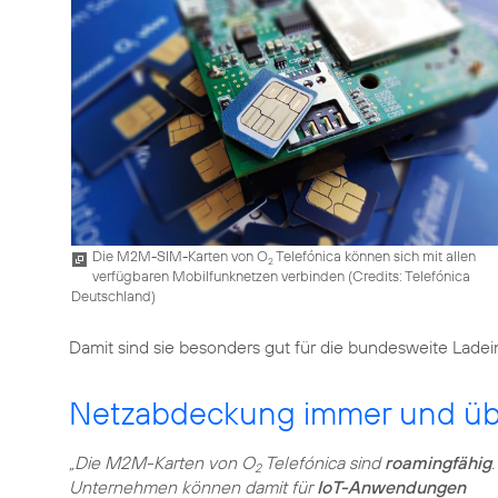
Die M2M-SIM-Karten von O
Telefónica können sich mit allen
2
verfügbaren Mobilfunknetzen verbinden (
Credits: Telefónica
Deutschland
)
Damit sind sie besonders gut für die bundesweite Ladein
Netzabdeckung immer und übe
„Die M2M-Karten von O
Telefónica sind
roamingfähig
.
2
Unternehmen können damit für
IoT-Anwendungen