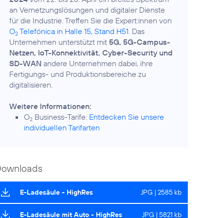
an Vernetzungslösungen und digitaler Dienste
für die Industrie. Treffen Sie die Expert:innen von
O
Telefónica in Halle 15, Stand H51
. Das
2
Unternehmen unterstützt mit
5G, 5G-Campus-
Netzen, IoT-Konnektivität, Cyber-Security und
SD-WAN
andere Unternehmen dabei, ihre
Fertigungs- und Produktionsbereiche zu
digitalisieren.
Weitere Informationen:
O
Business-Tarife:
Entdecken Sie unsere
2
individuellen Tarifarten
Downloads
E-Ladesäule - HighRes
JPG | 2585 kb
E-Ladesäule mit Auto - HighRes
JPG | 5821 kb