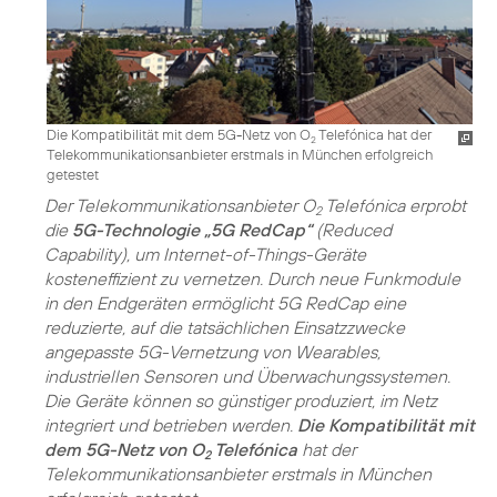
Die Kompatibilität mit dem 5G-Netz von O
Telefónica hat der
2
Telekommunikationsanbieter erstmals in München erfolgreich
getestet
Der Telekommunikationsanbieter O
Telefónica erprobt
2
die
5G-Technologie „5G RedCap“
(Reduced
Capability), um Internet-of-Things-Geräte
kosteneffizient zu vernetzen. Durch neue Funkmodule
in den Endgeräten ermöglicht 5G RedCap eine
reduzierte, auf die tatsächlichen Einsatzzwecke
angepasste 5G-Vernetzung von Wearables,
industriellen Sensoren und Überwachungssystemen.
Die Geräte können so günstiger produziert, im Netz
integriert und betrieben werden.
Die Kompatibilität mit
dem 5G-Netz von O
Telefónica
hat der
2
Telekommunikationsanbieter erstmals in München