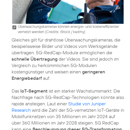
Überwachungskameras können energie- und kosteneffizienter
vernetzt werden (
Credits: iStock / kadmy
)
Gleiches gilt für drahtlose Überwachungskameras, die
beispielsweise Bilder und Videos vom Werksgelände
übertragen. 5G-RedCap-Module ermöglichen die
schnelle Übertragung
der Videos. Sie sind jedoch im
Vergleich zu herkömmlichen 5G-Modulen
kostengünstiger und weisen einen
geringeren
Energiebedarf
auf.
Das
IoT-Segment
ist ein starker Wachstumsmarkt. Die
Nachfrage nach 5G-RedCap-Technologien könnte also
rapide ansteigen. Laut einer
Studie von Juniper
Research
wird die Zahl der 5G-vernetzten IoT-Geräte in
Mobilfunknetzen von 35 Millionen im Jahr 2024 auf
über 360 Millionen im Jahr 2028 steigen. 5G RedCap
kann eine
Beschleunigung dieser 5G-Transformation