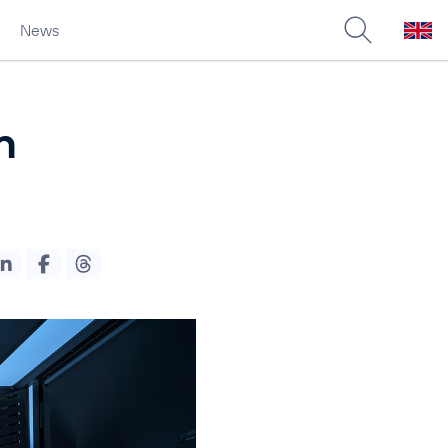
News
n