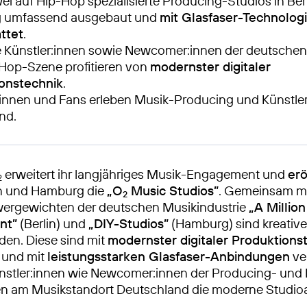
ei auf Hip-Hop spezialisierte Producing-Studios in Ber
 umfassend ausgebaut und
mit Glasfaser-Technolog
ttet
.
te Künstler:innen sowie Newcomer:innen der deutsche
Hop-Szene profitieren von
modernster digitaler
onstechnik
.
nnen und Fans erleben Musik-Producing und Künstler
nd.
erweitert ihr langjähriges Musik-Engagement und
erö
2
in und Hamburg die
„O
Music Studios”
. Gemeinsam mi
2
ergewichten der deutschen Musikindustrie
„A Million
nt”
(Berlin) und
„DIY-Studios”
(Hamburg) sind kreativ
den. Diese sind mit
modernster digitaler Produktions
 und mit
leistungsstarken Glasfaser-Anbindungen
ver
ünstler:innen wie Newcomer:innen der Producing- und
n am Musikstandort Deutschland die moderne Studio