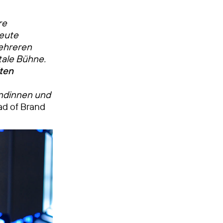
re
heute
mehreren
tale Bühne.
ten
dinnen und
ad of Brand