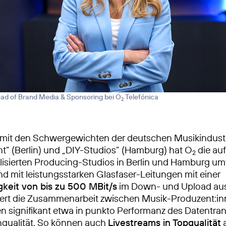
ead of Brand Media & Sponsoring bei O
Telefónica
2
it den Schwergewichten der deutschen Musikindustri
t” (Berlin) und „DIY-Studios” (Hamburg) hat O
die au
2
lisierten Producing-Studios in Berlin und Hamburg u
 mit leistungsstarken Glasfaser-Leitungen mit einer
keit von bis zu 500 MBit/s
im Down- und Upload aus
sert die Zusammenarbeit zwischen Musik-Produzent:i
en signifikant etwa in punkto Performanz des Datentra
nqualität. So können auch
Livestreams in Topqualität
a