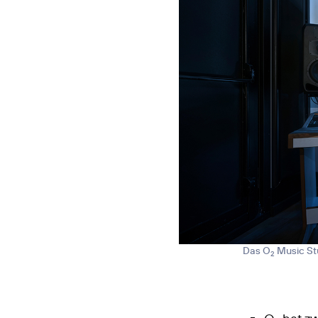
Das O
Music Stu
2