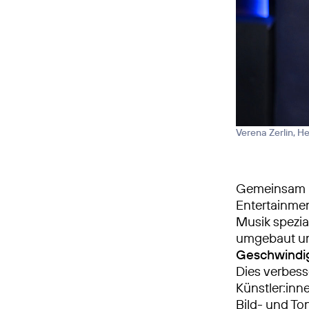
Verena Zerlin, H
Gemeinsam m
Entertainmen
Musik spezia
umgebaut und
Geschwindig
Dies verbes
Künstler:inn
Bild- und To