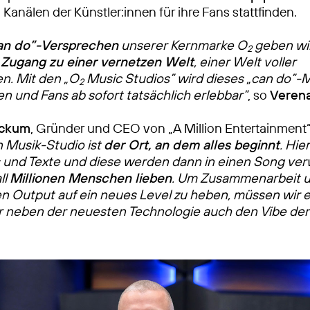
Kanälen der Künstler:innen für ihre Fans stattfinden.
an do”-Versprechen
unserer Kernmarke O
geben wi
2
n
Zugang zu einer vernetzen Welt
, einer Welt voller
n. Mit den „O
Music Studios” wird dieses „can do”-M
2
en und Fans ab sofort tatsächlich erlebbar”
, so
Verena
ockum
, Gründer und CEO von „A Million Entertainment
n Musik-Studio ist
der Ort, an dem alles beginnt
. Hie
s und Texte und diese werden dann in einen Song ver
ll
Millionen Menschen lieben
. Um Zusammenarbeit 
en Output auf ein neues Level zu heben, müssen wir
r neben der neuesten Technologie auch den Vibe der 