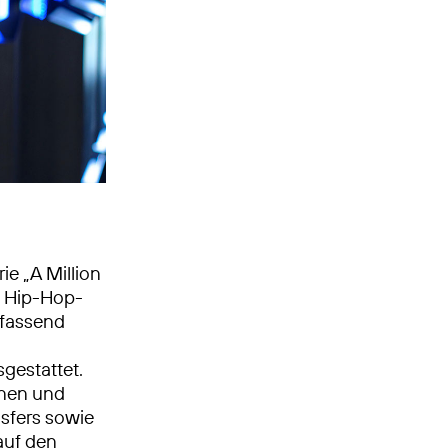
e „A Million
f Hip-Hop-
mfassend
gestattet.
nnen und
nsfers sowie
uf den