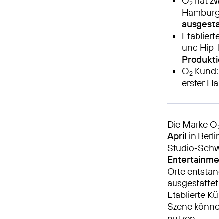
O
hat zw
2
Hamburg
ausgesta
Etablier
und Hip-
Produkti
O
Kund:i
2
erster Ha
Die Marke O
April
in Berl
Studio-Schw
Entertainme
Orte entstan
ausgestattet
Etablierte K
Szene könne
nutzen.