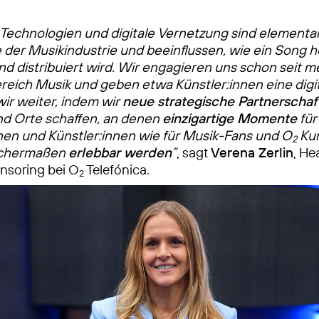
Technologien und digitale Vernetzung sind elementa
 der Musikindustrie und beeinflussen, wie ein Song 
nd distribuiert wird. Wir engagieren uns schon seit 
reich Musik und geben etwa Künstler:innen eine digi
ir weiter, indem wir
neue strategische Partnerschaf
d Orte schaffen, an denen
einzigartige Momente
für
nen und Künstler:innen wie für Musik-Fans und O
Kun
2
ichermaßen
erlebbar werden
”
, sagt
Verena Zerlin
, He
nsoring bei O
Telefónica.
2