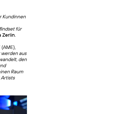
r Kundinnen
indset für
 Zerlin
.
“ (AME),
r werden aus
wandelt, den
und
 einen Raum
Artists