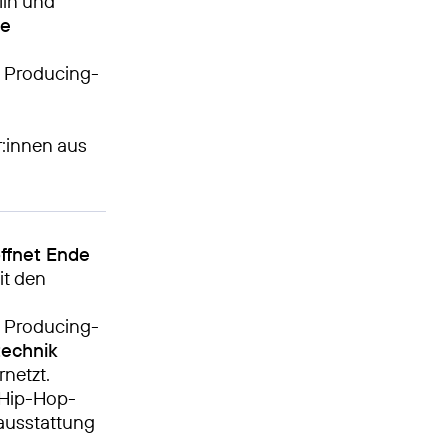
lin und
ie
n Producing-
:innen aus
ffnet Ende
t den
e Producing-
technik
netzt.
 Hip-Hop-
ausstattung