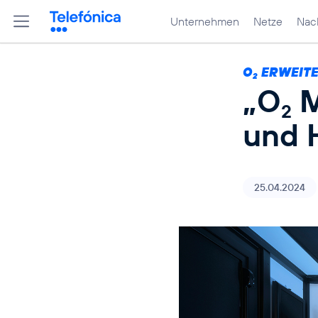
Unternehmen
Netze
Nach
O
ERWEITE
2
„O
M
2
und 
25.04.2024