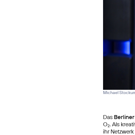
Michael Stockum
Das
Berline
O
. Als kre
2
ihr Netzwerk