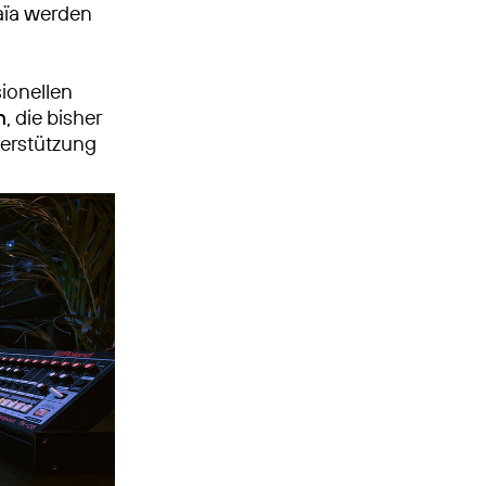
aïa werden
ionellen
n
, die bisher
terstützung