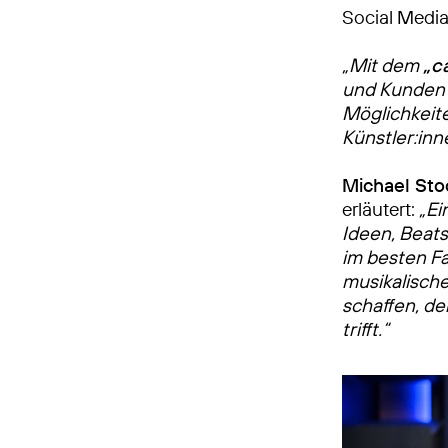
Social Media 
„Mit dem
„c
und Kunde
Möglichkeite
Künstler:inn
Michael St
erläutert:
„Ei
Ideen, Beat
im besten Fa
musikalisch
schaffen, de
trifft.“