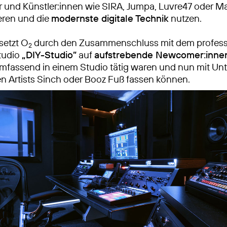
r und Künstler:innen wie SIRA, Jumpa, Luvre47 oder M
eren und die
modernste digitale Technik
nutzen.
setzt O
durch den Zusammenschluss mit dem profess
2
tudio
„DIY-Studio”
auf
aufstrebende Newcomer:inne
mfassend in einem Studio tätig waren und nun mit Un
ten Artists Sinch oder Booz Fuß fassen können.