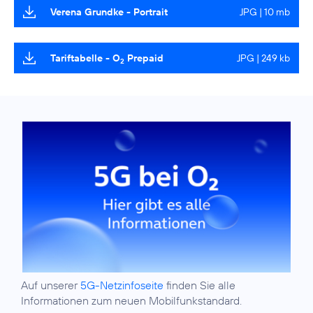
Verena Grundke - Portrait
JPG | 10 mb
Tariftabelle - O
Prepaid
JPG | 249 kb
2
Auf unserer
5G-Netzinfoseite
finden Sie alle
Informationen zum neuen Mobilfunkstandard.