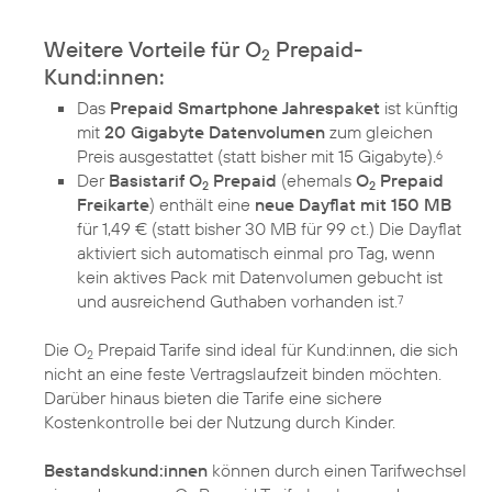
Weitere Vorteile für O
Prepaid-
2
Kund:innen:
Das
Prepaid Smartphone Jahrespaket
ist künftig
mit
20 Gigabyte Datenvolumen
zum gleichen
Preis ausgestattet (statt bisher mit 15 Gigabyte).
6
Der
Basistarif O
Prepaid
(ehemals
O
Prepaid
2
2
Freikarte
) enthält eine
neue Dayflat mit 150 MB
für 1,49 € (statt bisher 30 MB für 99 ct.) Die Dayflat
aktiviert sich automatisch einmal pro Tag, wenn
kein aktives Pack mit Datenvolumen gebucht ist
und ausreichend Guthaben vorhanden ist.
7
Die O
Prepaid Tarife sind ideal für Kund:innen, die sich
2
nicht an eine feste Vertragslaufzeit binden möchten.
Darüber hinaus bieten die Tarife eine sichere
Kostenkontrolle bei der Nutzung durch Kinder.
Bestandskund:innen
können durch einen Tarifwechsel