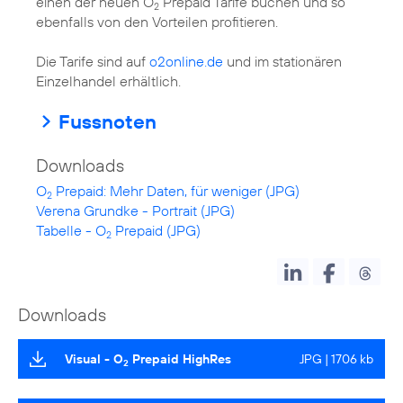
einen der neuen O
Prepaid Tarife buchen und so
2
ebenfalls von den Vorteilen profitieren.
Die Tarife sind auf
o2online.de
und im stationären
Einzelhandel erhältlich.
Fussnoten
Downloads
O
Prepaid: Mehr Daten, für weniger (JPG)
2
Verena Grundke - Portrait (JPG)
Tabelle - O
Prepaid (JPG)
2
Downloads
Visual - O
Prepaid HighRes
JPG | 1706 kb
2