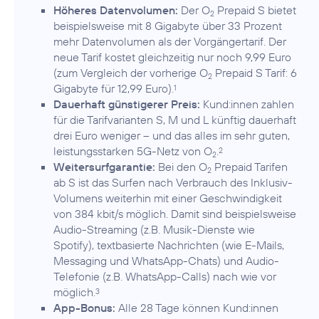
Höheres Datenvolumen:
Der O
Prepaid S bietet
2
beispielsweise mit 8 Gigabyte über 33 Prozent
mehr Datenvolumen als der Vorgängertarif. Der
neue Tarif kostet gleichzeitig nur noch 9,99 Euro
(zum Vergleich der vorherige O
Prepaid S Tarif: 6
2
Gigabyte für 12,99 Euro).
1
Dauerhaft günstigerer Preis:
Kund:innen zahlen
für die Tarifvarianten S, M und L künftig dauerhaft
drei Euro weniger – und das alles im sehr guten,
leistungsstarken 5G-Netz von O
.
2
2
Weitersurfgarantie:
Bei den O
Prepaid Tarifen
2
ab S ist das Surfen nach Verbrauch des Inklusiv-
Volumens weiterhin mit einer Geschwindigkeit
von 384 kbit/s möglich. Damit sind beispielsweise
Audio-Streaming (z.B. Musik-Dienste wie
Spotify), textbasierte Nachrichten (wie E-Mails,
Messaging und WhatsApp-Chats) und Audio-
Telefonie (z.B. WhatsApp-Calls) nach wie vor
möglich.
3
App-Bonus:
Alle 28 Tage können Kund:innen