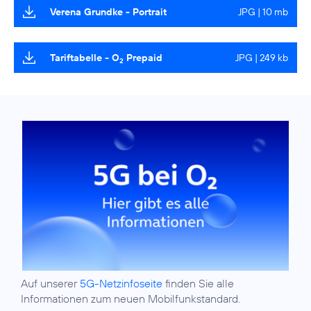
Verena Grundke - Portrait
JPG | 10 mb
Tariftabelle - O
Prepaid
JPG | 249 kb
2
Auf unserer
5G-Netzinfoseite
finden Sie alle
Informationen zum neuen Mobilfunkstandard.