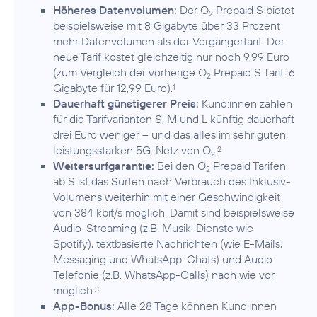
Höheres Datenvolumen:
Der O
Prepaid S bietet
2
beispielsweise mit 8 Gigabyte über 33 Prozent
mehr Datenvolumen als der Vorgängertarif. Der
neue Tarif kostet gleichzeitig nur noch 9,99 Euro
(zum Vergleich der vorherige O
Prepaid S Tarif: 6
2
Gigabyte für 12,99 Euro).
1
Dauerhaft günstigerer Preis:
Kund:innen zahlen
für die Tarifvarianten S, M und L künftig dauerhaft
drei Euro weniger – und das alles im sehr guten,
leistungsstarken 5G-Netz von O
.
2
2
Weitersurfgarantie:
Bei den O
Prepaid Tarifen
2
ab S ist das Surfen nach Verbrauch des Inklusiv-
Volumens weiterhin mit einer Geschwindigkeit
von 384 kbit/s möglich. Damit sind beispielsweise
Audio-Streaming (z.B. Musik-Dienste wie
Spotify), textbasierte Nachrichten (wie E-Mails,
Messaging und WhatsApp-Chats) und Audio-
Telefonie (z.B. WhatsApp-Calls) nach wie vor
möglich.
3
App-Bonus:
Alle 28 Tage können Kund:innen