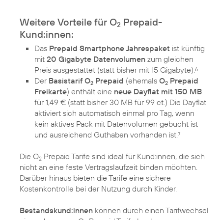
Weitere Vorteile für O
Prepaid-
2
Kund:innen:
Das
Prepaid Smartphone Jahrespaket
ist künftig
mit
20 Gigabyte Datenvolumen
zum gleichen
Preis ausgestattet (statt bisher mit 15 Gigabyte).
6
Der
Basistarif O
Prepaid
(ehemals
O
Prepaid
2
2
Freikarte
) enthält eine
neue Dayflat mit 150 MB
für 1,49 € (statt bisher 30 MB für 99 ct.) Die Dayflat
aktiviert sich automatisch einmal pro Tag, wenn
kein aktives Pack mit Datenvolumen gebucht ist
und ausreichend Guthaben vorhanden ist.
7
Die O
Prepaid Tarife sind ideal für Kund:innen, die sich
2
nicht an eine feste Vertragslaufzeit binden möchten.
Darüber hinaus bieten die Tarife eine sichere
Kostenkontrolle bei der Nutzung durch Kinder.
Bestandskund:innen
können durch einen Tarifwechsel