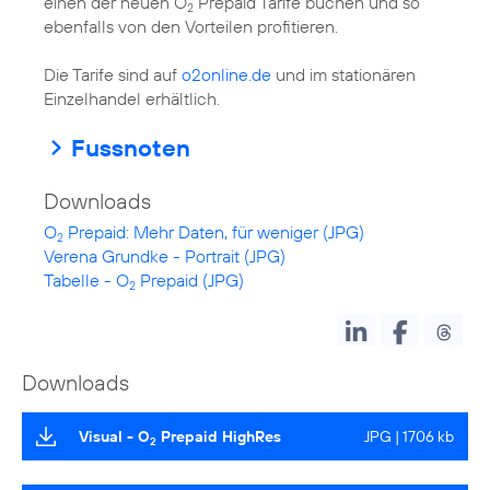
einen der neuen O
Prepaid Tarife buchen und so
2
ebenfalls von den Vorteilen profitieren.
Die Tarife sind auf
o2online.de
und im stationären
Einzelhandel erhältlich.
Fussnoten
Downloads
O
Prepaid: Mehr Daten, für weniger (JPG)
2
Verena Grundke - Portrait (JPG)
Tabelle - O
Prepaid (JPG)
2
Downloads
Visual - O
Prepaid HighRes
JPG | 1706 kb
2