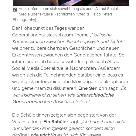
Heute informieren sich sowohl Jung als auch Alt auf Social
Media über aktuelle Nachrichten (
Credits: Falco Peters
Photography
)
Der Höhepunkt des Tages war der
Generationenaustausch zum Thema
„Politische
Kommunikation zwischen Nachkriegswelt und TikTok“
,
welcher zu bereichernden Gesprächen und neuen
Erkenntnissen zwischen den Generationen führte. So
informieren sich heute sowohl Jung als auch Alt auf
Social Media über aktuelle Nachrichten. Außerdem
waren sich die Teilnehmenden darüber einig, dass es
wichtig ist, unterschiedliche Meinungen zu akzeptieren
und gemeinsam zu diskutieren.
Eine Seniorin
sagt:
„Es
war inspirierend zu sehen, wie
unterschiedliche
Generationen
ihre Ansichten teilen.“
Die Schüler:innen zeigten sich begeistert von der
Veranstaltung.
Ein Schüler
sagt:
„Ich habe heute nicht
nur über das Grundgesetz gelernt, sondern auch
darüber,
wie wichtig
es ist, sich für unsere