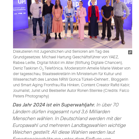
Diskutieren mit Jugendlichen und Senioren am Tag des
Grundgesetzes: Michael Hartung Geschäftsführer von YAEZ,
Rabea Leiße, Digital Mobil im Alter (Stiftung Digtale Chancen),
Deniz Taskiran O
Telefónica, Moderatorin Amelie Marie Weber von
2
der tagesschau, Staatssekretärin im Ministerium für Kultur und
Wissenschaft des Landes NRW Gonca Türkeli-Dehnert , Bloggerin
und Smart Aging Frontfrau Ria Hinken, Content Creator Rafid Kabir,
Journalist, Jurist und Bestseller Autor Ronen Steinke (
Credits: Falco
Peters Photography
)
Das Jahr 2024 ist ein Superwahljahr.
In über 70
Ländern dürfen insgesamt rund 3,6 Milliarden
Menschen wählen. In Deutschland werden mit der
Europawahl und mehreren Landtagswahlen wichtige
Weichen gestellt. All diese Wahlen werden laut
Experteneinschätzung unter dem Einfluss von