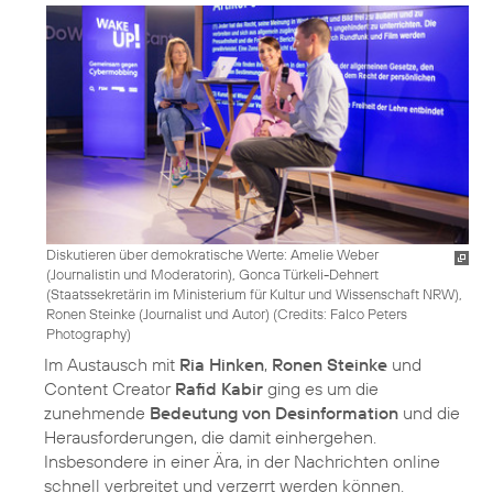
Diskutieren über demokratische Werte: Amelie Weber
(Journalistin und Moderatorin), Gonca Türkeli-Dehnert
(Staatssekretärin im Ministerium für Kultur und Wissenschaft NRW),
Ronen Steinke (Journalist und Autor) (
Credits: Falco Peters
Photography
)
Im Austausch mit
Ria Hinken
,
Ronen Steinke
und
Content Creator
Rafid Kabir
ging es um die
zunehmende
Bedeutung von Desinformation
und die
Herausforderungen, die damit einhergehen.
Insbesondere in einer Ära, in der Nachrichten online
schnell verbreitet und verzerrt werden können.