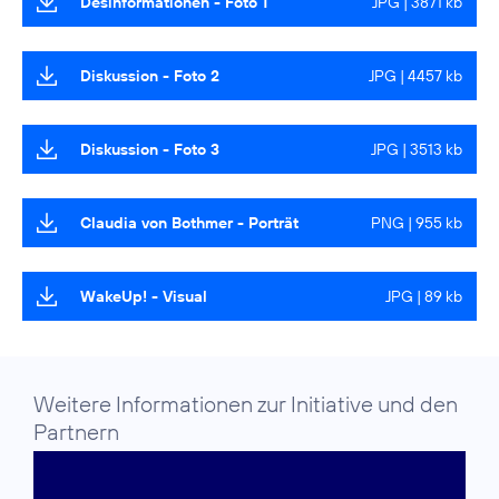
Desinformationen - Foto 1
JPG | 3871 kb
Diskussion - Foto 2
JPG | 4457 kb
Diskussion - Foto 3
JPG | 3513 kb
Claudia von Bothmer - Porträt
PNG | 955 kb
WakeUp! - Visual
JPG | 89 kb
Weitere Informationen zur Initiative und den
Partnern