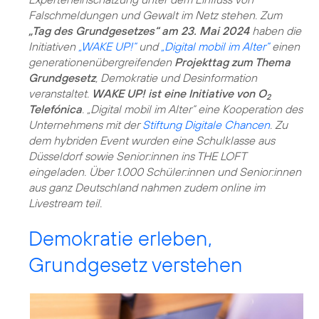
Falschmeldungen und Gewalt im Netz stehen. Zum
„Tag des Grundgesetzes“ am 23. Mai 2024
haben die
Initiativen
„WAKE UP!“
und
„Digital mobil im Alter“
einen
generationenübergreifenden
Projekttag zum Thema
Grundgesetz
, Demokratie und Desinformation
veranstaltet.
WAKE UP! ist eine Initiative von O
2
Telefónica
. „Digital mobil im Alter“ eine Kooperation des
Unternehmens mit der
Stiftung Digitale Chancen
. Zu
dem hybriden Event wurden eine Schulklasse aus
Düsseldorf sowie Senior:innen ins THE LOFT
eingeladen. Über 1.000 Schüler:innen und Senior:innen
aus ganz Deutschland nahmen zudem online im
Livestream teil.
Demokratie erleben,
Grundgesetz verstehen