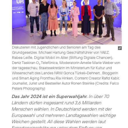
Diskutieren mit Jugendlichen und Senioren am Tag des
Grundgesetzes: Michael Hartung Geschäftsführer von YAEZ,
Rabea Leiße, Digital Mobil im Alter (Stiftung Digtale Chancen),
Deniz Taskiran O
Telefónica, Moderatorin Amelie Marie Weber von
2
der tagesschau, Staatssekretärin im Ministerium für Kultur und
Wissenschaft des Landes NRW Gonca Türkeli-Dehnert , Bloggerin
und Smart Aging Frontfrau Ria Hinken, Content Creator Rafid Kabir,
Journalist, Jurist und Bestseller Autor Ronen Steinke (
Credits: Falco
Peters Photography
)
Das Jahr 2024 ist ein Superwahljahr.
In über 70
Ländern dürfen insgesamt rund 3,6 Milliarden
Menschen wählen. In Deutschland werden mit der
Europawahl und mehreren Landtagswahlen wichtige
Weichen gestellt. All diese Wahlen werden laut
Experteneinschätzung unter dem Einfluss von