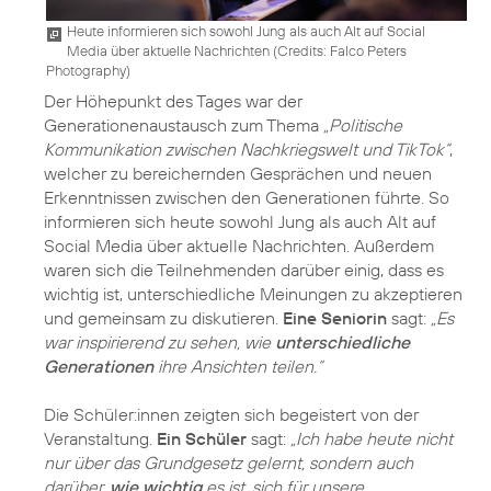
Heute informieren sich sowohl Jung als auch Alt auf Social
Media über aktuelle Nachrichten (
Credits: Falco Peters
Photography
)
Der Höhepunkt des Tages war der
Generationenaustausch zum Thema
„Politische
Kommunikation zwischen Nachkriegswelt und TikTok“
,
welcher zu bereichernden Gesprächen und neuen
Erkenntnissen zwischen den Generationen führte. So
informieren sich heute sowohl Jung als auch Alt auf
Social Media über aktuelle Nachrichten. Außerdem
waren sich die Teilnehmenden darüber einig, dass es
wichtig ist, unterschiedliche Meinungen zu akzeptieren
und gemeinsam zu diskutieren.
Eine Seniorin
sagt:
„Es
war inspirierend zu sehen, wie
unterschiedliche
Generationen
ihre Ansichten teilen.“
Die Schüler:innen zeigten sich begeistert von der
Veranstaltung.
Ein Schüler
sagt:
„Ich habe heute nicht
nur über das Grundgesetz gelernt, sondern auch
darüber,
wie wichtig
es ist, sich für unsere