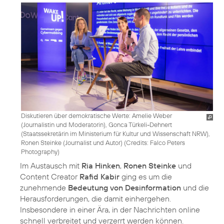
Diskutieren über demokratische Werte: Amelie Weber
(Journalistin und Moderatorin), Gonca Türkeli-Dehnert
(Staatssekretärin im Ministerium für Kultur und Wissenschaft NRW),
Ronen Steinke (Journalist und Autor) (
Credits: Falco Peters
Photography
)
Im Austausch mit
Ria Hinken
,
Ronen Steinke
und
Content Creator
Rafid Kabir
ging es um die
zunehmende
Bedeutung von Desinformation
und die
Herausforderungen, die damit einhergehen.
Insbesondere in einer Ära, in der Nachrichten online
schnell verbreitet und verzerrt werden können.