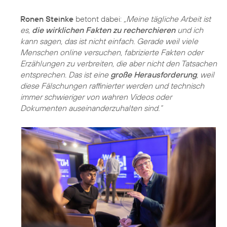
Ronen Steinke
betont dabei:
„Meine tägliche Arbeit ist
es,
die wirklichen Fakten zu recherchieren
und ich
kann sagen, das ist nicht einfach. Gerade weil viele
Menschen online versuchen, fabrizierte Fakten oder
Erzählungen zu verbreiten, die aber nicht den Tatsachen
entsprechen. Das ist eine
große Herausforderung
, weil
diese Fälschungen raffinierter werden und technisch
immer schwieriger von wahren Videos oder
Dokumenten auseinanderzuhalten sind.“