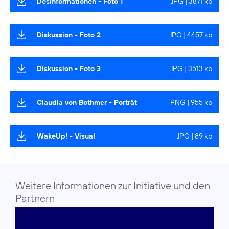
Desinformationen - Foto 1
JPG | 3871 kb
Diskussion - Foto 2
JPG | 4457 kb
Diskussion - Foto 3
JPG | 3513 kb
Claudia von Bothmer - Porträt
PNG | 955 kb
WakeUp! - Visual
JPG | 89 kb
Weitere Informationen zur Initiative und den
Partnern