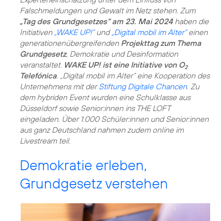
Falschmeldungen und Gewalt im Netz stehen. Zum
„Tag des Grundgesetzes“ am 23. Mai 2024
haben die
Initiativen
„WAKE UP!“
und
„Digital mobil im Alter“
einen
generationenübergreifenden
Projekttag zum Thema
Grundgesetz
, Demokratie und Desinformation
veranstaltet.
WAKE UP! ist eine Initiative von O
2
Telefónica
. „Digital mobil im Alter“ eine Kooperation des
Unternehmens mit der
Stiftung Digitale Chancen
. Zu
dem hybriden Event wurden eine Schulklasse aus
Düsseldorf sowie Senior:innen ins THE LOFT
eingeladen. Über 1.000 Schüler:innen und Senior:innen
aus ganz Deutschland nahmen zudem online im
Livestream teil.
Demokratie erleben,
Grundgesetz verstehen