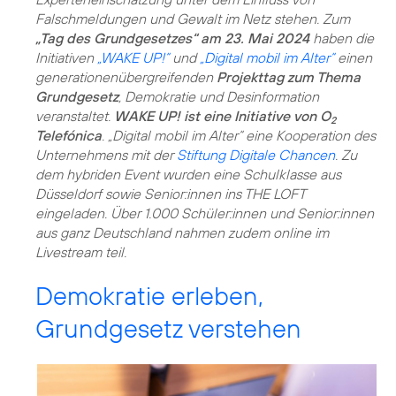
Falschmeldungen und Gewalt im Netz stehen. Zum
„Tag des Grundgesetzes“ am 23. Mai 2024
haben die
Initiativen
„WAKE UP!“
und
„Digital mobil im Alter“
einen
generationenübergreifenden
Projekttag zum Thema
Grundgesetz
, Demokratie und Desinformation
veranstaltet.
WAKE UP! ist eine Initiative von O
2
Telefónica
. „Digital mobil im Alter“ eine Kooperation des
Unternehmens mit der
Stiftung Digitale Chancen
. Zu
dem hybriden Event wurden eine Schulklasse aus
Düsseldorf sowie Senior:innen ins THE LOFT
eingeladen. Über 1.000 Schüler:innen und Senior:innen
aus ganz Deutschland nahmen zudem online im
Livestream teil.
Demokratie erleben,
Grundgesetz verstehen