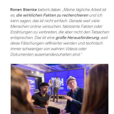
Ronen Steinke
betont dabei:
„Meine tägliche Arbeit ist
es,
die wirklichen Fakten zu recherchieren
und ich
kann sagen, das ist nicht einfach. Gerade weil viele
Menschen online versuchen, fabrizierte Fakten oder
Erzählungen zu verbreiten, die aber nicht den Tatsachen
entsprechen. Das ist eine
große Herausforderung
, weil
diese Fälschungen raffinierter werden und technisch
immer schwieriger von wahren Videos oder
Dokumenten auseinanderzuhalten sind.“