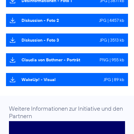
Desinformationen - Foto 1
JPG | 3871 kb
Diskussion - Foto 2
JPG | 4457 kb
Diskussion - Foto 3
JPG | 3513 kb
Claudia von Bothmer - Porträt
PNG | 955 kb
WakeUp! - Visual
JPG | 89 kb
Weitere Informationen zur Initiative und den
Partnern