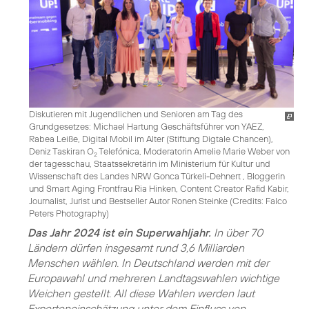
Diskutieren mit Jugendlichen und Senioren am Tag des
Grundgesetzes: Michael Hartung Geschäftsführer von YAEZ,
Rabea Leiße, Digital Mobil im Alter (Stiftung Digtale Chancen),
Deniz Taskiran O
Telefónica, Moderatorin Amelie Marie Weber von
2
der tagesschau, Staatssekretärin im Ministerium für Kultur und
Wissenschaft des Landes NRW Gonca Türkeli-Dehnert , Bloggerin
und Smart Aging Frontfrau Ria Hinken, Content Creator Rafid Kabir,
Journalist, Jurist und Bestseller Autor Ronen Steinke (
Credits: Falco
Peters Photography
)
Das Jahr 2024 ist ein Superwahljahr.
In über 70
Ländern dürfen insgesamt rund 3,6 Milliarden
Menschen wählen. In Deutschland werden mit der
Europawahl und mehreren Landtagswahlen wichtige
Weichen gestellt. All diese Wahlen werden laut
Experteneinschätzung unter dem Einfluss von