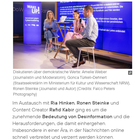
Diskutieren über demokratische Werte: Amelie Weber
(Journalistin und Moderatorin), Gonca Türkeli-Dehnert
(Staatssekretärin im Ministerium für Kultur und Wissenschaft NRW),
Ronen Steinke (Journalist und Autor) (
Credits: Falco Peters
Photography
)
Im Austausch mit
Ria Hinken
,
Ronen Steinke
und
Content Creator
Rafid Kabir
ging es um die
zunehmende
Bedeutung von Desinformation
und die
Herausforderungen, die damit einhergehen.
Insbesondere in einer Ära, in der Nachrichten online
schnell verbreitet und verzerrt werden können.