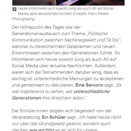
Heute informieren sich sowohl Jung als auch Alt auf Social
Media über aktuelle Nachrichten (
Credits: Falco Peters
Photography
)
Der Höhepunkt des Tages war der
Generationenaustausch zum Thema
„Politische
Kommunikation zwischen Nachkriegswelt und TikTok“
,
welcher zu bereichernden Gesprächen und neuen
Erkenntnissen zwischen den Generationen führte. So
informieren sich heute sowohl Jung als auch Alt auf
Social Media über aktuelle Nachrichten. Außerdem
waren sich die Teilnehmenden darüber einig, dass es
wichtig ist, unterschiedliche Meinungen zu akzeptieren
und gemeinsam zu diskutieren.
Eine Seniorin
sagt:
„Es
war inspirierend zu sehen, wie
unterschiedliche
Generationen
ihre Ansichten teilen.“
Die Schüler:innen zeigten sich begeistert von der
Veranstaltung.
Ein Schüler
sagt:
„Ich habe heute nicht
nur über das Grundgesetz gelernt, sondern auch
darüber,
wie wichtig
es ist, sich für unsere