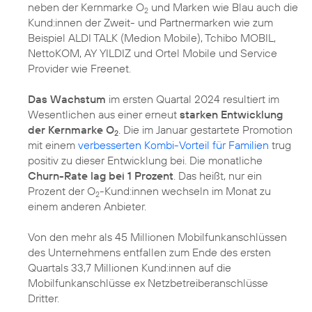
neben der Kernmarke O
und Marken wie Blau auch die
2
Kund:innen der Zweit- und Partnermarken wie zum
Beispiel ALDI TALK (Medion Mobile), Tchibo MOBIL,
NettoKOM, AY YILDIZ und Ortel Mobile und Service
Provider wie Freenet.
Das Wachstum
im ersten Quartal 2024 resultiert im
Wesentlichen aus einer erneut
starken Entwicklung
der Kernmarke O
. Die im Januar gestartete Promotion
2
mit einem
verbesserten Kombi-Vorteil für Familien
trug
positiv zu dieser Entwicklung bei. Die monatliche
Churn-Rate lag bei 1 Prozent
. Das heißt, nur ein
Prozent der O
-Kund:innen wechseln im Monat zu
2
einem anderen Anbieter.
Von den mehr als 45 Millionen Mobilfunkanschlüssen
des Unternehmens entfallen zum Ende des ersten
Quartals 33,7 Millionen Kund:innen auf die
Mobilfunkanschlüsse ex Netzbetreiberanschlüsse
Dritter.