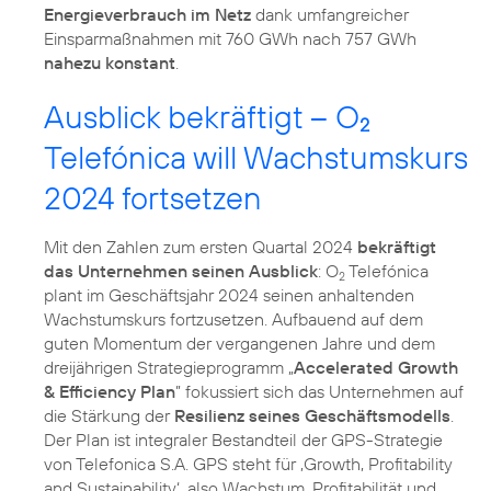
Energieverbrauch im Netz
dank umfangreicher
Einsparmaßnahmen mit 760 GWh nach 757 GWh
nahezu konstant
.
Ausblick bekräftigt – O
2
Telefónica will Wachstumskurs
2024 fortsetzen
Mit den Zahlen zum ersten Quartal 2024
bekräftigt
das Unternehmen seinen Ausblick
: O
Telefónica
2
plant im Geschäftsjahr 2024 seinen anhaltenden
Wachstumskurs fortzusetzen. Aufbauend auf dem
guten Momentum der vergangenen Jahre und dem
dreijährigen Strategieprogramm „
Accelerated Growth
& Efficiency Plan
” fokussiert sich das Unternehmen auf
die Stärkung der
Resilienz seines Geschäftsmodells
.
Der Plan ist integraler Bestandteil der GPS-Strategie
von Telefonica S.A. GPS steht für ‚Growth, Profitability
and Sustainability‘, also Wachstum, Profitabilität und