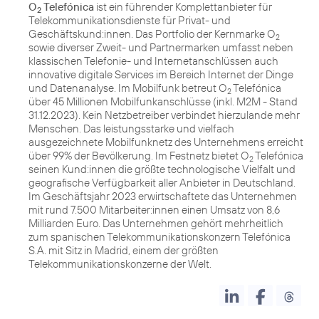
O
Telefónica
ist ein führender Komplettanbieter für
2
Telekommunikationsdienste für Privat- und
Geschäftskund:innen. Das Portfolio der Kernmarke O
2
sowie diverser Zweit- und Partnermarken umfasst neben
klassischen Telefonie- und Internetanschlüssen auch
innovative digitale Services im Bereich Internet der Dinge
und Datenanalyse. Im Mobilfunk betreut O
Telefónica
2
über 45 Millionen Mobilfunkanschlüsse (inkl. M2M - Stand
31.12.2023). Kein Netzbetreiber verbindet hierzulande mehr
Menschen. Das leistungsstarke und vielfach
ausgezeichnete Mobilfunknetz des Unternehmens erreicht
über 99% der Bevölkerung. Im Festnetz bietet O
Telefónica
2
seinen Kund:innen die größte technologische Vielfalt und
geografische Verfügbarkeit aller Anbieter in Deutschland.
Im Geschäftsjahr 2023 erwirtschaftete das Unternehmen
mit rund 7.500 Mitarbeiter:innen einen Umsatz von 8,6
Milliarden Euro. Das Unternehmen gehört mehrheitlich
zum spanischen Telekommunikationskonzern Telefónica
S.A. mit Sitz in Madrid, einem der größten
Telekommunikationskonzerne der Welt.