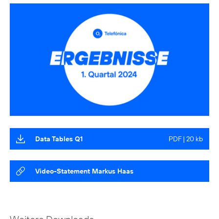
Data Tables Q1
PDF | 20 kb
Video-Statement Markus Haas