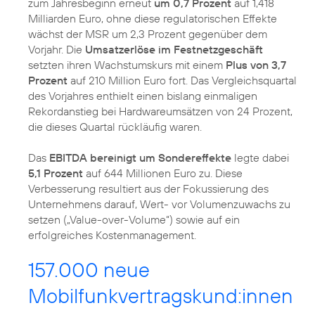
zum Jahresbeginn erneut
um 0,7 Prozent
auf 1,418
Milliarden Euro, ohne diese regulatorischen Effekte
wächst der MSR um 2,3 Prozent gegenüber dem
Vorjahr. Die
Umsatzerlöse im Festnetzgeschäft
setzten ihren Wachstumskurs mit einem
Plus von 3,7
Prozent
auf 210 Million Euro fort. Das Vergleichsquartal
des Vorjahres enthielt einen bislang einmaligen
Rekordanstieg bei Hardwareumsätzen von 24 Prozent,
die dieses Quartal rückläufig waren.
Das
EBITDA bereinigt um Sondereffekte
legte dabei
5,1 Prozent
auf 644 Millionen Euro zu. Diese
Verbesserung resultiert aus der Fokussierung des
Unternehmens darauf, Wert- vor Volumenzuwachs zu
setzen („Value-over-Volume“) sowie auf ein
erfolgreiches Kostenmanagement.
157.000 neue
Mobilfunkvertragskund:innen