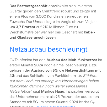
Das Festnetzgeschäft
entwickelte sich im ersten
Quartal gegen den Markttrend robust und zeigte mit
einem Plus von 3.000 Kund:innen erneut einen
Zuwachs. Der Umsatz legte im Vergleich zum Vorjahr
um 3,7 Prozent
auf 210 Millionen Euro zu.
Wachstumstreiber war hier das Geschäft mit
Kabel-
und Glasfaseranschlüssen
.
Netzausbau beschleunigt
O
Telefonica hat den
Ausbau des Mobilfunknetzes
im
2
ersten Quartal 2024 noch einmal beschleunigt. Dazu
gehören der
Ausbau von 5G
, die
Netzverdichtung mit
4G
und das Schließen von Funklöchern.
„In Städten,
auf dem Land und entlang von Verkehrswegen haben
Kund:innen damit ein noch weiter verbessertes
Netzerlebnis”
, sagt
Markus Haas
. Inzwischen versorgt
das Unternehmen mehr als 95 Prozent der deutschen
Standorte mit 5G. Im ersten Quartal 2024 ist das O
2