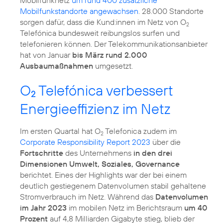
Mobilfunknetz
um rund 400 zusätzliche
Mobilfunkstandorte angewachsen
. 28.000 Standorte
sorgen dafür, dass die Kund:innen im Netz von O
2
Telefónica bundesweit reibungslos surfen und
telefonieren können. Der Telekommunikationsanbieter
hat von Januar
bis März rund 2.000
Ausbaumaßnahmen
umgesetzt.
O
Telefónica verbessert
2
Energieeffizienz im Netz
Im ersten Quartal hat O
Telefonica zudem im
2
Corporate Responsibility Report 2023
über die
Fortschritte
des Unternehmens
in den drei
Dimensionen Umwelt, Soziales, Governance
berichtet. Eines der Highlights war der bei einem
deutlich gestiegenem Datenvolumen stabil gehaltene
Stromverbrauch im Netz. Während das
Datenvolumen
im Jahr 2023
im mobilen Netz im Berichtsraum
um 40
Prozent
auf 4,8 Milliarden Gigabyte stieg, blieb der