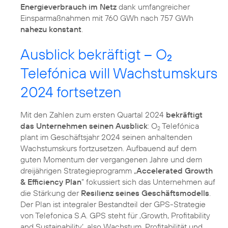
Energieverbrauch im Netz
dank umfangreicher
Einsparmaßnahmen mit 760 GWh nach 757 GWh
nahezu konstant
.
Ausblick bekräftigt – O
2
Telefónica will Wachstumskurs
2024 fortsetzen
Mit den Zahlen zum ersten Quartal 2024
bekräftigt
das Unternehmen seinen Ausblick
: O
Telefónica
2
plant im Geschäftsjahr 2024 seinen anhaltenden
Wachstumskurs fortzusetzen. Aufbauend auf dem
guten Momentum der vergangenen Jahre und dem
dreijährigen Strategieprogramm „
Accelerated Growth
& Efficiency Plan
” fokussiert sich das Unternehmen auf
die Stärkung der
Resilienz seines Geschäftsmodells
.
Der Plan ist integraler Bestandteil der GPS-Strategie
von Telefonica S.A. GPS steht für ‚Growth, Profitability
and Sustainability‘, also Wachstum, Profitabilität und