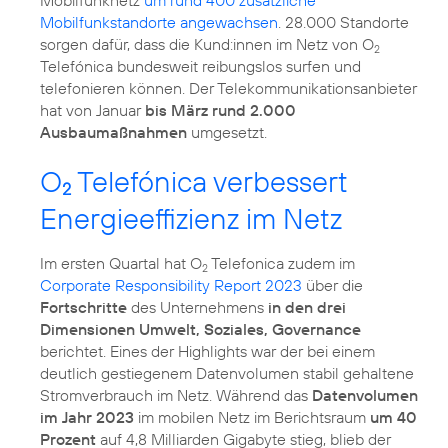
Mobilfunknetz
um rund 400 zusätzliche
Mobilfunkstandorte angewachsen
. 28.000 Standorte
sorgen dafür, dass die Kund:innen im Netz von O
2
Telefónica bundesweit reibungslos surfen und
telefonieren können. Der Telekommunikationsanbieter
hat von Januar
bis März rund 2.000
Ausbaumaßnahmen
umgesetzt.
O
Telefónica verbessert
2
Energieeffizienz im Netz
Im ersten Quartal hat O
Telefonica zudem im
2
Corporate Responsibility Report 2023
über die
Fortschritte
des Unternehmens
in den drei
Dimensionen Umwelt, Soziales, Governance
berichtet. Eines der Highlights war der bei einem
deutlich gestiegenem Datenvolumen stabil gehaltene
Stromverbrauch im Netz. Während das
Datenvolumen
im Jahr 2023
im mobilen Netz im Berichtsraum
um 40
Prozent
auf 4,8 Milliarden Gigabyte stieg, blieb der