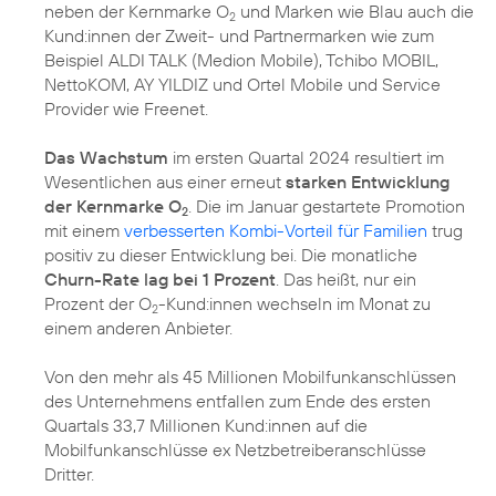
neben der Kernmarke O
und Marken wie Blau auch die
2
Kund:innen der Zweit- und Partnermarken wie zum
Beispiel ALDI TALK (Medion Mobile), Tchibo MOBIL,
NettoKOM, AY YILDIZ und Ortel Mobile und Service
Provider wie Freenet.
Das Wachstum
im ersten Quartal 2024 resultiert im
Wesentlichen aus einer erneut
starken Entwicklung
der Kernmarke O
. Die im Januar gestartete Promotion
2
mit einem
verbesserten Kombi-Vorteil für Familien
trug
positiv zu dieser Entwicklung bei. Die monatliche
Churn-Rate lag bei 1 Prozent
. Das heißt, nur ein
Prozent der O
-Kund:innen wechseln im Monat zu
2
einem anderen Anbieter.
Von den mehr als 45 Millionen Mobilfunkanschlüssen
des Unternehmens entfallen zum Ende des ersten
Quartals 33,7 Millionen Kund:innen auf die
Mobilfunkanschlüsse ex Netzbetreiberanschlüsse
Dritter.