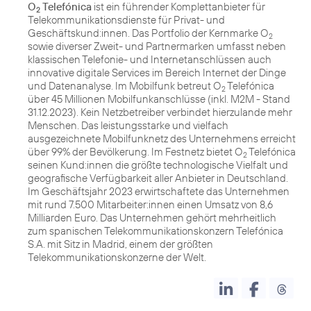
O
Telefónica
ist ein führender Komplettanbieter für
2
Telekommunikationsdienste für Privat- und
Geschäftskund:innen. Das Portfolio der Kernmarke O
2
sowie diverser Zweit- und Partnermarken umfasst neben
klassischen Telefonie- und Internetanschlüssen auch
innovative digitale Services im Bereich Internet der Dinge
und Datenanalyse. Im Mobilfunk betreut O
Telefónica
2
über 45 Millionen Mobilfunkanschlüsse (inkl. M2M - Stand
31.12.2023). Kein Netzbetreiber verbindet hierzulande mehr
Menschen. Das leistungsstarke und vielfach
ausgezeichnete Mobilfunknetz des Unternehmens erreicht
über 99% der Bevölkerung. Im Festnetz bietet O
Telefónica
2
seinen Kund:innen die größte technologische Vielfalt und
geografische Verfügbarkeit aller Anbieter in Deutschland.
Im Geschäftsjahr 2023 erwirtschaftete das Unternehmen
mit rund 7.500 Mitarbeiter:innen einen Umsatz von 8,6
Milliarden Euro. Das Unternehmen gehört mehrheitlich
zum spanischen Telekommunikationskonzern Telefónica
S.A. mit Sitz in Madrid, einem der größten
Telekommunikationskonzerne der Welt.