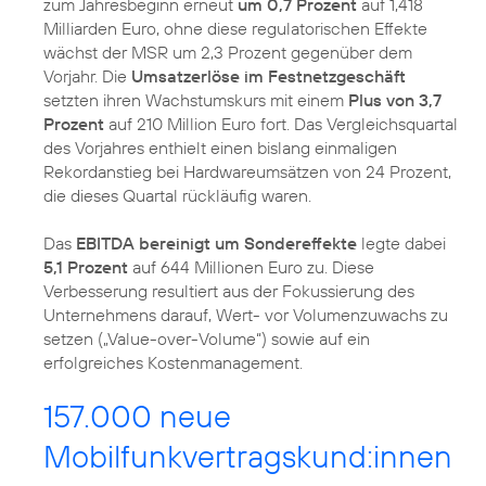
zum Jahresbeginn erneut
um 0,7 Prozent
auf 1,418
Milliarden Euro, ohne diese regulatorischen Effekte
wächst der MSR um 2,3 Prozent gegenüber dem
Vorjahr. Die
Umsatzerlöse im Festnetzgeschäft
setzten ihren Wachstumskurs mit einem
Plus von 3,7
Prozent
auf 210 Million Euro fort. Das Vergleichsquartal
des Vorjahres enthielt einen bislang einmaligen
Rekordanstieg bei Hardwareumsätzen von 24 Prozent,
die dieses Quartal rückläufig waren.
Das
EBITDA bereinigt um Sondereffekte
legte dabei
5,1 Prozent
auf 644 Millionen Euro zu. Diese
Verbesserung resultiert aus der Fokussierung des
Unternehmens darauf, Wert- vor Volumenzuwachs zu
setzen („Value-over-Volume“) sowie auf ein
erfolgreiches Kostenmanagement.
157.000 neue
Mobilfunkvertragskund:innen