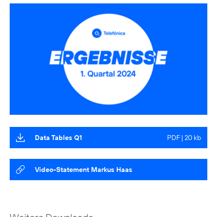
Data Tables Q1
PDF | 20 kb
Video-Statement Markus Haas