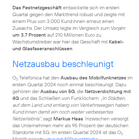
Das Festnetzgeschäft
entwickelte sich im ersten
Quartal gegen den Markttrend robust und zeigte mit
einem Plus von 3.000 Kund:innen erneut einen
Zuwachs. Der Umsatz legte im Vergleich zum Vorjahr
um 3,7 Prozent
auf 210 Millionen Euro zu.
Wachstumstreiber war hier das Geschäft mit
Kabel-
und Glasfaseranschlüssen
.
Netzausbau beschleunigt
O
Telefonica hat den
Ausbau des Mobilfunknetzes
im
2
ersten Quartal 2024 noch einmal beschleunigt. Dazu
gehören der
Ausbau von 5G
, die
Netzverdichtung mit
4G
und das Schließen von Funklöchern.
„In Städten,
auf dem Land und entlang von Verkehrswegen haben
Kund:innen damit ein noch weiter verbessertes
Netzerlebnis”
, sagt
Markus Haas
. Inzwischen versorgt
das Unternehmen mehr als 95 Prozent der deutschen
Standorte mit 5G. Im ersten Quartal 2024 ist das O
2