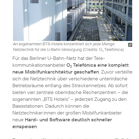
An sogenannten BTS-Hotels konzentriert sich jede Menge
Netztechnik für die U-Bahn-Versorgung (
Credits: O
Telefónica
)
2
Für das Berliner U-Bahn-Netz hat der Tele­
kommunikations­anbieter
O
Telefónica eine komplett
2
neue Mobilfunkarchitektur geschaffen
. Zuvor verteilte
sich die Netztechnik über verschiedene unterirdische
Betriebsräume entlang des Streckennetzes. Ab sofort
bieten vier zentrale oberirdische Rechenzentren – die
sogenannten „BTS Hotels“ – jederzeit Zugang zu den
Basisstationen. Dadurch können die
Netztechniker:innen der großen Mobilfunkanbieter
neue
Hard- und Software deutlich schneller
einspeisen
.