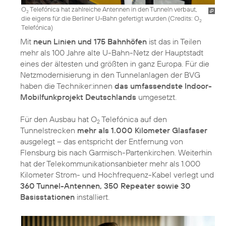
O
Telefónica hat zahlreiche Antennen in den Tunneln verbaut,
2
die eigens für die Berliner U-Bahn gefertigt wurden (
Credits: O
2
Telefónica
)
Mit
neun Linien und 175 Bahnhöfen
ist das in Teilen
mehr als 100 Jahre alte U-Bahn-Netz der Hauptstadt
eines der ältesten und größten in ganz Europa. Für die
Netzmodernisierung in den Tunnelanlagen der BVG
haben die Techniker:innen
das umfassendste Indoor-
Mobilfunkprojekt Deutschlands
umgesetzt.
Für den Ausbau hat O
Telefónica auf den
2
Tunnelstrecken
mehr als 1.000 Kilometer Glasfaser
ausgelegt – das entspricht der Entfernung von
Flensburg bis nach Garmisch-Partenkirchen. Weiterhin
hat der Telekommunikationsanbieter mehr als 1.000
Kilometer Strom- und Hochfrequenz-Kabel verlegt und
360 Tunnel-Antennen, 350 Repeater sowie 30
Basisstationen
installiert.