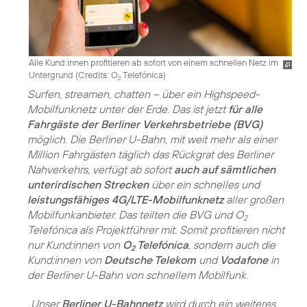
Alle Kund:innen profitieren ab sofort von einem schnellen Netz im
Untergrund (
Credits: O
Telefónica
)
2
Surfen, streamen, chatten – über ein Highspeed-
Mobilfunknetz unter der Erde. Das ist jetzt
für alle
Fahrgäste der Berliner Verkehrsbetriebe (BVG)
möglich. Die Berliner U-Bahn, mit weit mehr als einer
Million Fahrgästen täglich das Rückgrat des Berliner
Nahverkehrs, verfügt ab sofort
auch auf sämtlichen
unterirdischen Strecken
über ein schnelles und
leistungsfähiges 4G/LTE-Mobilfunknetz
aller großen
Mobilfunkanbieter. Das teilten die BVG und O
2
Telefónica als Projektführer mit. Somit profitieren nicht
nur Kund:innen von
O
Telefónica
, sondern auch die
2
Kund:innen von
Deutsche Telekom
und
Vodafone
in
der Berliner U-Bahn von schnellem Mobilfunk.
„Unser
Berliner U-Bahnnetz
wird durch ein weiteres