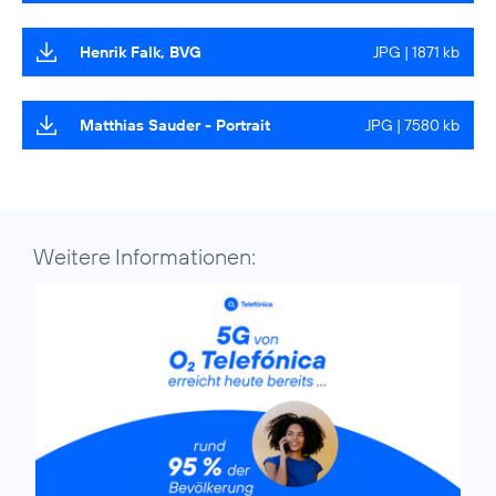
Henrik Falk, BVG
JPG | 1871 kb
Matthias Sauder - Portrait
JPG | 7580 kb
Weitere Informationen: