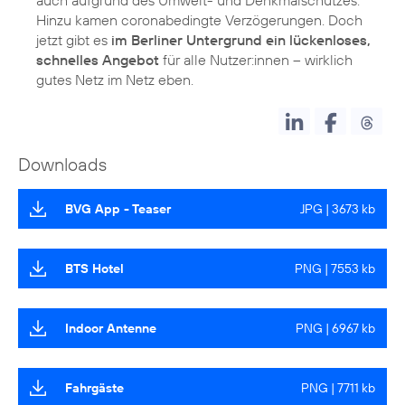
Hinzu kamen coronabedingte Verzögerungen. Doch
jetzt gibt es
im Berliner Untergrund ein lückenloses,
schnelles Angebot
für alle Nutzer:innen – wirklich
gutes Netz im Netz eben.
Downloads
BVG App - Teaser
JPG | 3673 kb
BTS Hotel
PNG | 7553 kb
Indoor Antenne
PNG | 6967 kb
Fahrgäste
PNG | 7711 kb