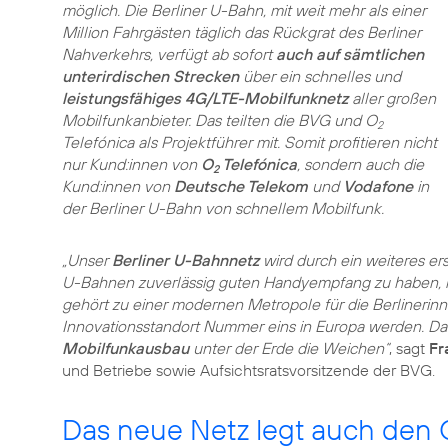
möglich. Die Berliner U-Bahn, mit weit mehr als einer
Million Fahrgästen täglich das Rückgrat des Berliner
Nahverkehrs, verfügt ab sofort
auch auf sämtlichen
unterirdischen Strecken
über ein schnelles und
leistungsfähiges 4G/LTE-Mobilfunknetz
aller großen
Mobilfunkanbieter. Das teilten die BVG und O
2
Telefónica als Projektführer mit. Somit profitieren nicht
nur Kund:innen von
O
Telefónica
, sondern auch die
2
Kund:innen von
Deutsche Telekom
und
Vodafone
in
der Berliner U-Bahn von schnellem Mobilfunk.
„Unser
Berliner U-Bahnnetz
wird durch ein weiteres ers
U-Bahnen zuverlässig guten Handyempfang zu haben, i
gehört zu einer modernen Metropole für die Berlinerinn
Innovationsstandort Nummer eins in Europa werden. Daf
Mobilfunkausbau
unter der Erde die Weichen“
, sagt
Fr
und Betriebe sowie Aufsichtsratsvorsitzende der BVG.
Das neue Netz legt auch den 