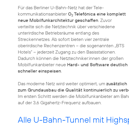
Für das Berliner U-Bahn-Netz hat der Tele­
kommunikations­anbieter
O
Telefónica eine komplett
2
neue Mobilfunkarchitektur geschaffen
. Zuvor
verteilte sich die Netztechnik über verschiedene
unterirdische Betriebsräume entlang des
Streckennetzes. Ab sofort bieten vier zentrale
oberirdische Rechenzentren – die sogenannten „BTS
Hotels“ – jederzeit Zugang zu den Basisstationen.
Dadurch können die Netztechniker:innen der großen
Mobilfunkanbieter neue
Hard- und Software deutlich
schneller einspeisen
.
Das moderne Netz wird weiter optimiert, um
zusätzlich
zum Grundausbau die Qualität kontinuierlich zu ver
Im ersten Schritt werden die Mobilfunkanbieter am Bah
auf der 3,6 Gigahertz-Frequenz aufbauen.
Alle U-Bahn-Tunnel mit Highs