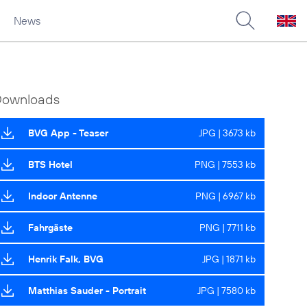
News
Downloads
BVG App - Teaser
JPG | 3673 kb
BTS Hotel
PNG | 7553 kb
Indoor Antenne
PNG | 6967 kb
Fahrgäste
PNG | 7711 kb
Henrik Falk, BVG
JPG | 1871 kb
Matthias Sauder - Portrait
JPG | 7580 kb