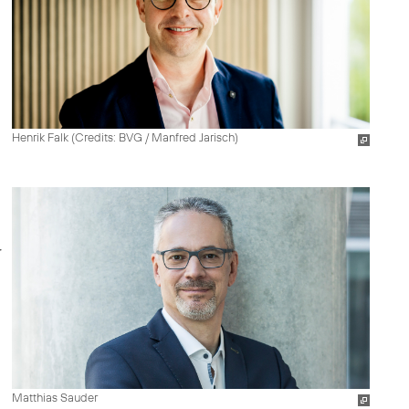
Henrik Falk (
Credits: BVG / Manfred Jarisch
)
Matthias Sauder