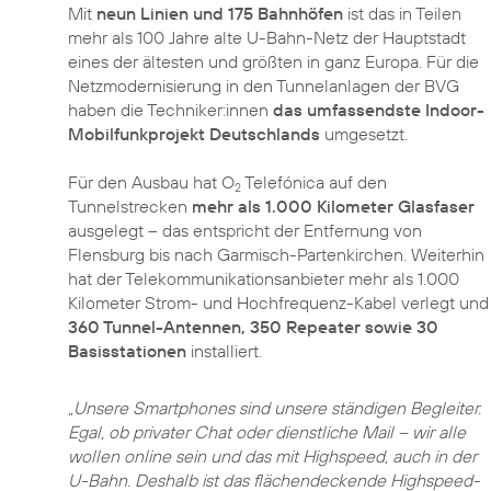
Mit
neun Linien und 175 Bahnhöfen
ist das in Teilen
mehr als 100 Jahre alte U-Bahn-Netz der Hauptstadt
eines der ältesten und größten in ganz Europa. Für die
Netzmodernisierung in den Tunnelanlagen der BVG
haben die Techniker:innen
das umfassendste Indoor-
Mobilfunkprojekt Deutschlands
umgesetzt.
Für den Ausbau hat O
Telefónica auf den
2
Tunnelstrecken
mehr als 1.000 Kilometer Glasfaser
ausgelegt – das entspricht der Entfernung von
Flensburg bis nach Garmisch-Partenkirchen. Weiterhin
hat der Telekommunikationsanbieter mehr als 1.000
Kilometer Strom- und Hochfrequenz-Kabel verlegt und
360 Tunnel-Antennen, 350 Repeater sowie 30
Basisstationen
installiert.
„Unsere Smartphones sind unsere ständigen Begleiter.
Egal, ob privater Chat oder dienstliche Mail – wir alle
wollen online sein und das mit Highspeed, auch in der
U-Bahn. Deshalb ist das flächendeckende Highspeed-