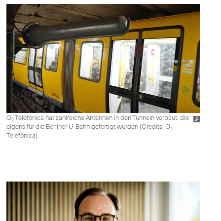
O
Telefónica hat zahlreiche Antennen in den Tunneln verbaut, die
2
eigens für die Berliner U-Bahn gefertigt wurden (
Credits: O
2
Telefónica
)