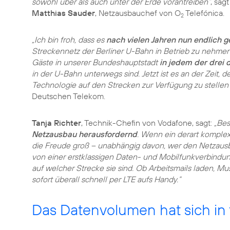
sowohl über als auch unter der Erde vorantreiben“
, sagt
Matthias Sauder
, Netzausbauchef von O
Telefónica.
2
„Ich bin froh, dass es
nach vielen Jahren nun endlich 
Streckennetz der Berliner U-Bahn in Betrieb zu nehmen.
Gäste in unserer Bundeshauptstadt
in jedem der drei
in der U-Bahn unterwegs sind. Jetzt ist es an der Zeit,
Technologie auf den Strecken zur Verfügung zu stellen
Deutschen Telekom.
Tanja Richter
, Technik-Chefin von Vodafone, sagt:
„Bes
Netzausbau herausfordernd
. Wenn ein derart komplex
die Freude groß – unabhängig davon, wer den Netzausba
von einer erstklassigen Daten- und Mobilfunkverbindu
auf welcher Strecke sie sind. Ob Arbeitsmails laden, 
sofort überall schnell per LTE aufs Handy.“
Das Datenvolumen hat sich in 