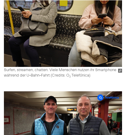
Surfen, streamen, chatten: Viele Menschen nutzen ihr Smartphone
während der U-Bahn-Fahrt (
Credits: O
Telefónica
)
2