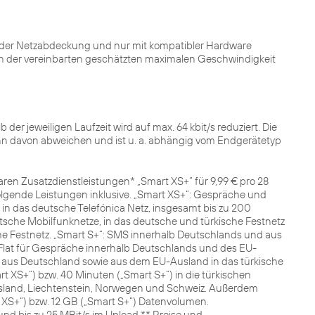
ender Netzabdeckung und nur mit kompatibler Hardware
en der vereinbarten geschätzten maximalen Geschwindigkeit
er jeweiligen Laufzeit wird auf max. 64 kbit/s reduziert. Die
ann davon abweichen und ist u. a. abhängig vom Endgerätetyp
aren Zusatzdienstleistungen* „Smart XS+“ für 9,99 € pro 28
folgende Leistungen inklusive. „Smart XS+“: Gespräche und
 das deutsche Telefónica Netz, insgesamt bis zu 200
sche Mobilfunknetze, in das deutsche und türkische Festnetz
he Festnetz. „Smart S+“: SMS innerhalb Deutschlands und aus
Flat für Gespräche innerhalb Deutschlands und des EU-
 aus Deutschland sowie aus dem EU-Ausland in das türkische
 XS+“) bzw. 40 Minuten („Smart S+“) in die türkischen
 Island, Liechtenstein, Norwegen und Schweiz. Außerdem
rt XS+“) bzw. 12 GB („Smart S+“) Datenvolumen.
nd bis zu 25 MBit/s im Upload.** Preise und