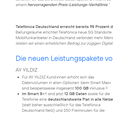
einem
hervorragenden Preis-Leistungs-Verhältnis
.”
Telefónica Deutschland erreicht bereits 95 Prozent 
Ballungsräume errichtet Telefónica neue 5G Standorte
Mobilfunkanbieter in Deutschland verbindet mehr Me
leisten wir einen erheblichen Beitrag zur zügigen Digital
Die neuen Leistungspakete vo
AY YILDIZ
Für AY YILDIZ Kund:innen erhöht sich das
Datenvolumen in allen Optionen: beim Smart Max+
sind beispielsweise insgesamt
100 GB
inklusive.
3)
Im Smart S+
sind jetzt
12 GB Daten
sowie für die
4)
Telefonie eine
deutschlandweite Flat in alle Netze
(statt bisher ausschließlich für das Telefónica
Deutschland Netz) und 250 Freiminuten für die