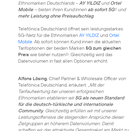
Ethnomarken Deutschlands –
AY YILDIZ
und
Ortel
Mobile
– bieten Ihren Kund:innen
ab sofort 5G
und
1)
mehr Leistung ohne Preisaufschlag
.
Telefónica Deutschland öffnet sein leistungsstarkes
5G-Netz für die Ethnomarken
AY YILDIZ
und
Ortel
Mobile
. Ab sofort können Kund:innen die aktuellen
Tarifoptionen der beiden Marken
5G zum gleichen
Preis
wie bisher nutzen
. Gleichzeitig wird das
2)
Datenvolumen in fast allen Optionen erhöht.
Alfons Lösing
, Chief Partner & Wholesale Officer von
Telefónica Deutschland, erläutert:
„Mit der
Tarifaufwertung bei unseren erfolgreichen
Ethnomarken etablieren wir
5G als neuen Standard
für die deutsch-türkische und internationale
Community
. Gleichzeitig erfüllen wir mit unserer
Leistungsoffensive die steigenden Ansprüche dieser
Zielgruppen an höherem Datenvolumen. Damit
schaffen wir das attraktivste Gesamtpaket am Markt zu