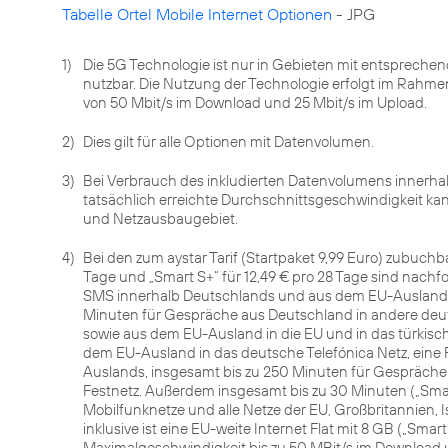
Tabelle Ortel Mobile Internet Optionen
- JPG
1)
Die 5G Technologie ist nur in Gebieten mit entsprech
nutzbar. Die Nutzung der Technologie erfolgt im Rahm
von 50 Mbit/s im Download und 25 Mbit/s im Upload.
2)
Dies gilt für alle Optionen mit Datenvolumen.
3)
Bei Verbrauch des inkludierten Datenvolumens innerhalb d
tatsächlich erreichte Durchschnittsgeschwindigkeit k
und Netzausbaugebiet.
4)
Bei den zum aystar Tarif (Startpaket 9,99 Euro) zubuchb
Tage und „Smart S+“ für 12,49 € pro 28 Tage sind nach
SMS innerhalb Deutschlands und aus dem EU-Ausland in
Minuten für Gespräche aus Deutschland in andere deut
sowie aus dem EU-Ausland in die EU und in das türkisc
dem EU-Ausland in das deutsche Telefónica Netz, eine 
Auslands, insgesamt bis zu 250 Minuten für Gespräche
Festnetz. Außerdem insgesamt bis zu 30 Minuten („Smart
Mobilfunknetze und alle Netze der EU, Großbritannien,
inklusive ist eine EU-weite Internet Flat mit 8 GB („Sma
Maximalgeschwindigkeit bis zu 50 MBit/s im Download u