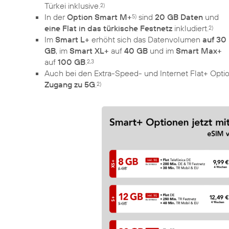
Türkei inklusive.
2)
In der
Option Smart M+
sind
20 GB Daten
und
5)
eine Flat in das türkische Festnetz
inkludiert.
2)
Im
Smart L+
erhöht sich das Datenvolumen
auf 30
GB
, im
Smart XL+
auf
40 GB
und im
Smart Max+
auf
100 GB
.
2,3
Auch bei den Extra-Speed- und Internet Flat+ Opti
Zugang zu 5G
.
2)