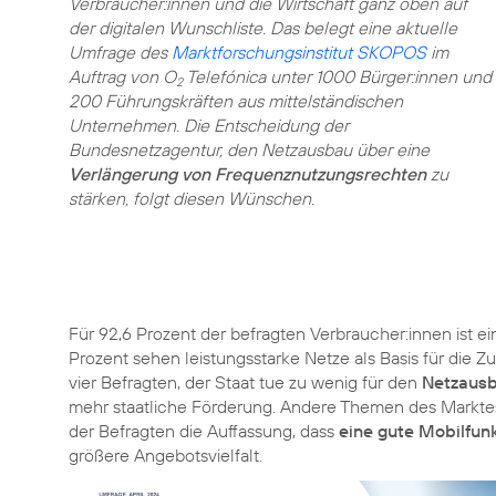
Verbraucher:innen und die Wirtschaft ganz oben auf
der digitalen Wunschliste. Das belegt eine aktuelle
Umfrage des
Marktforschungsinstitut SKOPOS
im
Auftrag von O
Telefónica unter 1000 Bürger:innen und
2
200 Führungskräften aus mittelständischen
Unternehmen. Die Entscheidung der
Bundesnetzagentur, den Netzausbau über eine
Verlängerung von Frequenznutzungsrechten
zu
stärken, folgt diesen Wünschen.
Für 92,6 Prozent der befragten Verbraucher:innen ist e
Prozent sehen leistungsstarke Netze als Basis für die Z
vier Befragten, der Staat tue zu wenig für den
Netzaus
mehr staatliche Förderung. Andere Themen des Marktes t
der Befragten die Auffassung, dass
eine gute Mobilfun
größere Angebotsvielfalt.