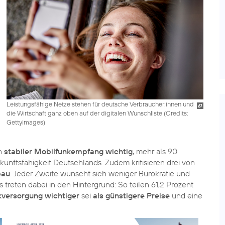
Leistungsfähige Netze stehen für deutsche Verbraucher:innen und
die Wirtschaft ganz oben auf der digitalen Wunschliste (
Credits:
Gettyimages
)
in
stabiler Mobilfunkempfang wichtig
, mehr als 90
ukunftsfähigkeit Deutschlands. Zudem kritisieren drei von
bau
. Jeder Zweite wünscht sich weniger Bürokratie und
reten dabei in den Hintergrund: So teilen 61,2 Prozent
kversorgung wichtiger
sei
als günstigere Preise
und eine