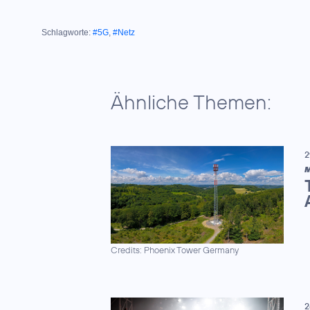
Schlagworte:
#5G
,
#Netz
Ähnliche Themen:
2
M
Credits: Phoenix Tower Germany
2