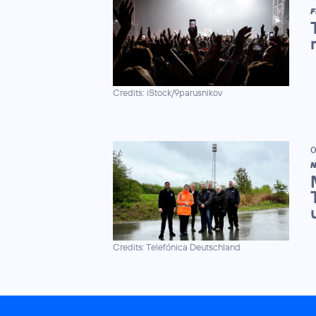
F
Credits: iStock/9parusnikov
0
N
Credits: Telefónica Deutschland