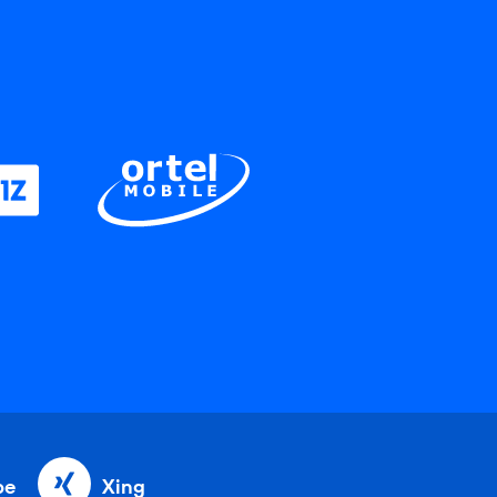
be
Xing