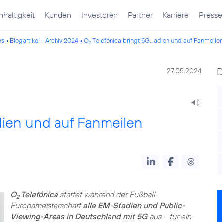
haltigkeit
Kunden
Investoren
Partner
Karriere
Presse
ws
Blogartikel
Archiv 2024
O
Telefónica bringt 5G...adien und auf Fanmeile
2
27.05.2024
dien und auf Fanmeilen
O
Telefónica
stattet während der Fußball-
2
Europameisterschaft
alle EM-Stadien und Public-
Viewing-Areas in Deutschland mit 5G
aus – für ein