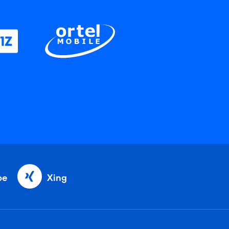
be
Xing