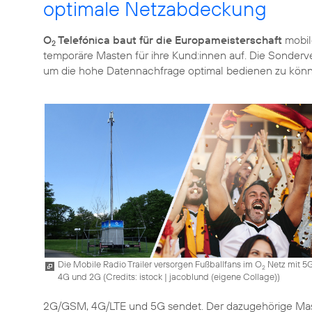
optimale Netzabdeckung
O
Telefónica baut für die Europameisterschaft
mobil
2
temporäre Masten für ihre Kund:innen auf. Die Sonderv
um die hohe Datennachfrage optimal bedienen zu kön
Die Mobile Radio Trailer versorgen Fußballfans im O
Netz mit 5G
2
4G und 2G (
Credits: istock | jacoblund (eigene Collage)
)
2G/GSM, 4G/LTE und 5G sendet. Der dazugehörige Mast