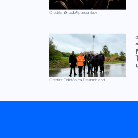
Credits: iStock/9parusnikov
0
N
Credits: Telefónica Deutschland