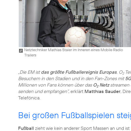
Netztechniker Mathias Staier im Inneren eines Mobile Radio
Trailers
„Die EM ist
das größte Fußballereignis Europas
. O
Tel
2
Besuchern in den Stadien und in den Fan-Zones mit
5G
Millionen von Fans können über das
O
Netz
streamen o
2
senden und empfangen“
, erklärt
Matthias Sauder
, Dir
Telefónica.
Bei großen Fußballspielen ste
Fußball
zieht wie kein anderer Sport Massen an und ist