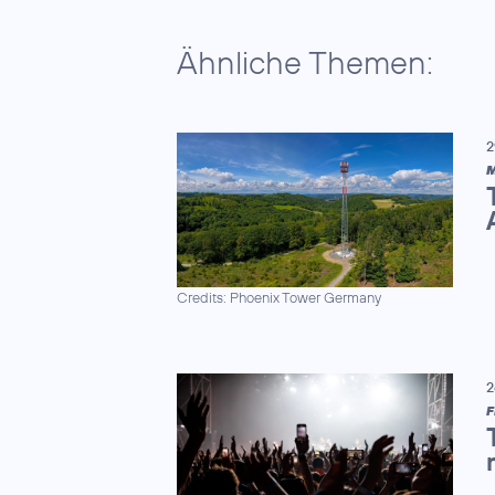
Ähnliche Themen:
2
M
Credits: Phoenix Tower Germany
2
F