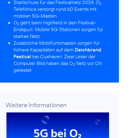
Startschuss für das Festivalnetz 2024:
O
2
Telefónica versorgt rund 60 Events mit
mobilen 5G-Masten
O
geht beim Highfield in den Festival-
2
Endspurt:
Mobile 5G-Stationen sorgen für
starkes Netz
Zusätzliche Mobilfunkmasten sorgen für
höhere Kapazitäten auf dem
Deichbrand
Festival
bei Cuxhaven:
Zwei Leser der
Computer Bild haben das O
Netz vor Ort
2
getestet
Weitere Informationen