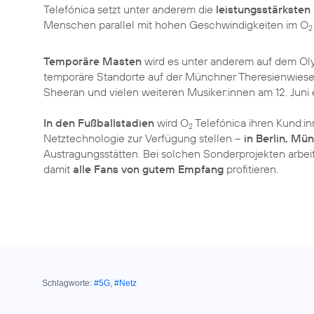
Telefónica setzt unter anderem die
leistungsstärksten
Menschen parallel mit hohen Geschwindigkeiten im O
2
Temporäre Masten
wird es unter anderem auf dem O
temporäre Standorte auf der Münchner Theresienwiese 
Sheeran und vielen weiteren Musiker:innen am 12. Juni 
In den Fußballstadien
wird O
Telefónica ihren Kund:i
2
Netztechnologie zur Verfügung stellen –
in Berlin, M
Austragungsstätten. Bei solchen Sonderprojekten arb
damit
alle Fans von gutem Empfang
profitieren.
Schlagworte:
#5G
,
#Netz