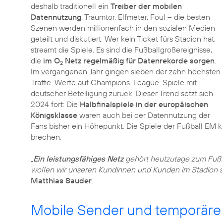
deshalb traditionell ein
Treiber der mobilen
Datennutzung
. Traumtor, Elfmeter, Foul – die besten
Szenen werden millionenfach in den sozialen Medien
geteilt und diskutiert. Wer kein Ticket fürs Stadion hat,
streamt die Spiele. Es sind die Fußballgroßereignisse,
die
im O
Netz regelmäßig für Datenrekorde sorgen
.
2
Im vergangenen Jahr gingen sieben der zehn höchsten
Traffic-Werte auf Champions-League-Spiele mit
deutscher Beteiligung zurück. Dieser Trend setzt sich
2024 fort: Die
Halbfinalspiele in der europäischen
Königsklasse
waren auch bei der Datennutzung der
Fans bisher ein Höhepunkt. Die Spiele der Fußball EM
brechen.
„
Ein leistungsfähiges Netz
gehört heutzutage zum Fußb
wollen wir unseren Kundinnen und Kunden im Stadion 
Matthias Sauder
.
Mobile Sender und temporäre 