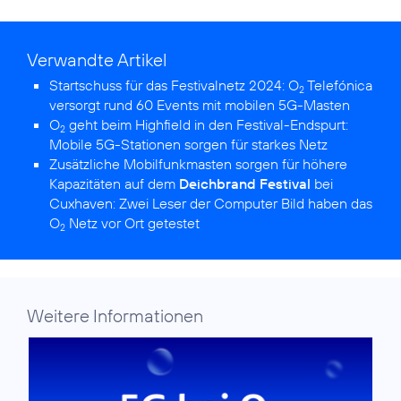
Verwandte Artikel
Startschuss für das Festivalnetz 2024:
O
Telefónica
2
versorgt rund 60 Events mit mobilen 5G-Masten
O
geht beim Highfield in den Festival-Endspurt:
2
Mobile 5G-Stationen sorgen für starkes Netz
Zusätzliche Mobilfunkmasten sorgen für höhere
Kapazitäten auf dem
Deichbrand Festival
bei
Cuxhaven:
Zwei Leser der Computer Bild haben das
O
Netz vor Ort getestet
2
Weitere Informationen