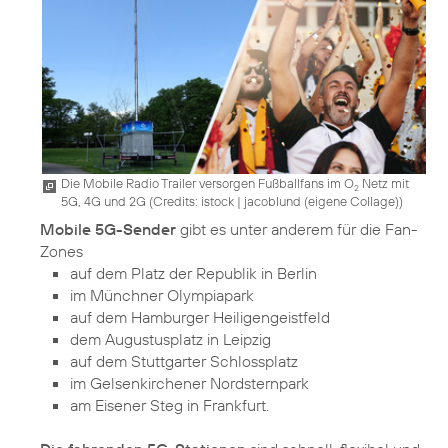
Die Mobile Radio Trailer versorgen Fußballfans im O
Netz mit
2
5G, 4G und 2G (
Credits: istock | jacoblund (eigene Collage)
)
Mobile 5G-Sender
gibt es unter anderem für die Fan-
auf dem Platz der Republik in Berlin
im Münchner Olympiapark
auf dem Hamburger Heiligengeistfeld
dem Augustusplatz in Leipzig
auf dem Stuttgarter Schlossplatz
im Gelsenkirchener Nordsternpark
am Eisener Steg in Frankfurt.