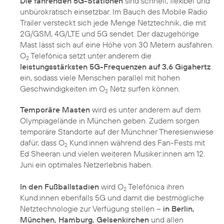
Die fahrenden 5G-Stationen
sind schnell, flexibel und
unbürokratisch einsetzbar. Im Bauch des Mobile Radio
Trailer versteckt sich jede Menge Netztechnik, die mit
2G/GSM, 4G/LTE und 5G sendet. Der dazugehörige
Mast lässt sich auf eine Höhe von 30 Metern ausfahren.
O
Telefónica setzt unter anderem die
2
leistungsstärksten 5G-Frequenzen auf 3,6 Gigahertz
ein, sodass viele Menschen parallel mit hohen
Geschwindigkeiten im O
Netz surfen können.
2
Temporäre Masten
wird es unter anderem auf dem
Olympiagelände in München geben. Zudem sorgen
temporäre Standorte auf der Münchner Theresienwiese
dafür, dass O
Kund:innen während des Fan-Fests mit
2
Ed Sheeran und vielen weiteren Musiker:innen am 12.
Juni ein optimales Netzerlebnis haben.
In den Fußballstadien
wird O
Telefónica ihren
2
Kund:innen ebenfalls 5G und damit die bestmögliche
Netztechnologie zur Verfügung stellen –
in Berlin,
München, Hamburg, Gelsenkirchen
und allen