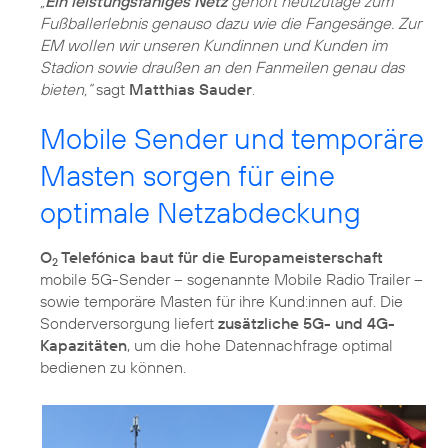
„
Ein leistungsfähiges Netz
gehört heutzutage zum
Fußballerlebnis genauso dazu wie die Fangesänge. Zur
EM wollen wir unseren Kundinnen und Kunden im
Stadion sowie draußen an den Fanmeilen genau das
bieten,“
sagt
Matthias Sauder
.
Mobile Sender und temporäre
Masten sorgen für eine
optimale Netzabdeckung
O
Telefónica baut für die Europameisterschaft
2
mobile 5G-Sender – sogenannte Mobile Radio Trailer –
sowie temporäre Masten für ihre Kund:innen auf. Die
Sonderversorgung liefert
zusätzliche 5G- und 4G-
Kapazitäten
, um die hohe Datennachfrage optimal
bedienen zu können.