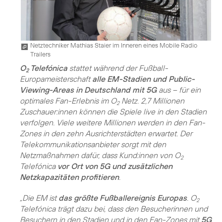
Netztechniker Mathias Staier im Inneren eines Mobile Radio
Trailers
O
Telefónica
stattet während der Fußball-
2
Europameisterschaft
alle EM-Stadien und Public-
Viewing-Areas in Deutschland mit 5G
aus – für ein
optimales Fan-Erlebnis im O
Netz. 2,7 Millionen
2
Zuschauer:innen können die Spiele live in den Stadien
verfolgen. Viele weitere Millionen werden in den Fan-
Zones in den zehn Ausrichterstädten erwartet. Der
Telekommunikationsanbieter sorgt mit den
Netzmaßnahmen dafür, dass Kund:innen von O
2
Telefónica
vor Ort von 5G und zusätzlichen
Netzkapazitäten profitieren
.
„Die EM ist
das größte Fußballereignis Europas
. O
2
Telefónica trägt dazu bei, dass den Besucherinnen und
Besuchern in den Stadien und in den Fan-Zones mit
5G