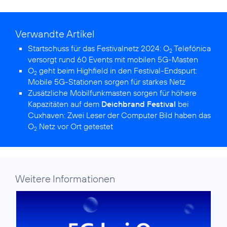
Verwandte Artikel
Startschuss für das Festivalnetz 2024:
O
Telefónica
2
versorgt rund 60 Events mit mobilen 5G-Masten
O
geht beim Highfield in den Festival-Endspurt:
2
Mobile 5G-Stationen sorgen für starkes Netz
Zusätzliche Mobilfunkmasten sorgen für höhere
Kapazitäten auf dem
Deichbrand Festival
bei
Cuxhaven:
Zwei Leser der Computer Bild haben das
O
Netz vor Ort getestet
2
Weitere Informationen