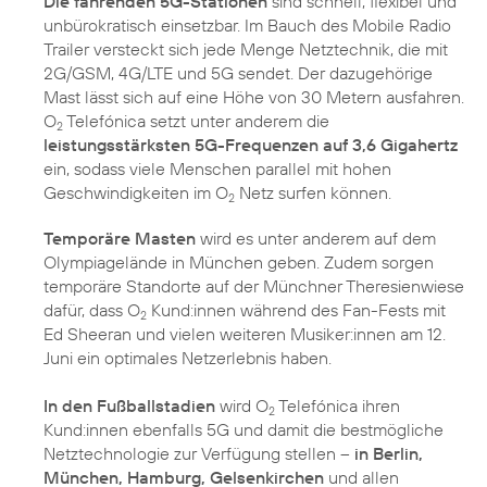
Die fahrenden 5G-Stationen
sind schnell, flexibel und
unbürokratisch einsetzbar. Im Bauch des Mobile Radio
Trailer versteckt sich jede Menge Netztechnik, die mit
2G/GSM, 4G/LTE und 5G sendet. Der dazugehörige
Mast lässt sich auf eine Höhe von 30 Metern ausfahren.
O
Telefónica setzt unter anderem die
2
leistungsstärksten 5G-Frequenzen auf 3,6 Gigahertz
ein, sodass viele Menschen parallel mit hohen
Geschwindigkeiten im O
Netz surfen können.
2
Temporäre Masten
wird es unter anderem auf dem
Olympiagelände in München geben. Zudem sorgen
temporäre Standorte auf der Münchner Theresienwiese
dafür, dass O
Kund:innen während des Fan-Fests mit
2
Ed Sheeran und vielen weiteren Musiker:innen am 12.
Juni ein optimales Netzerlebnis haben.
In den Fußballstadien
wird O
Telefónica ihren
2
Kund:innen ebenfalls 5G und damit die bestmögliche
Netztechnologie zur Verfügung stellen –
in Berlin,
München, Hamburg, Gelsenkirchen
und allen