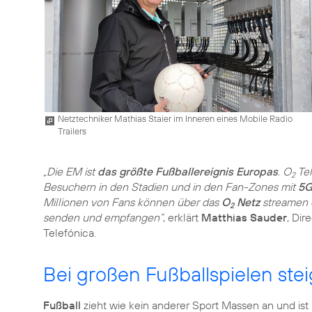
Netztechniker Mathias Staier im Inneren eines Mobile Radio
Trailers
„Die EM ist
das größte Fußballereignis Europas
. O
Tel
2
Besuchern in den Stadien und in den Fan-Zones mit
5G
Millionen von Fans können über das
O
Netz
streamen o
2
senden und empfangen“
, erklärt
Matthias Sauder
, Dir
Telefónica.
Bei großen Fußballspielen ste
Fußball
zieht wie kein anderer Sport Massen an und ist