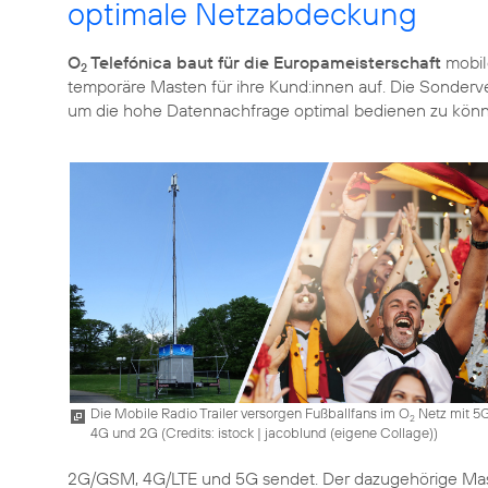
optimale Netzabdeckung
O
Telefónica baut für die Europameisterschaft
mobil
2
temporäre Masten für ihre Kund:innen auf. Die Sonderv
um die hohe Datennachfrage optimal bedienen zu kön
Die Mobile Radio Trailer versorgen Fußballfans im O
Netz mit 5G
2
4G und 2G (
Credits: istock | jacoblund (eigene Collage)
)
2G/GSM, 4G/LTE und 5G sendet. Der dazugehörige Mast