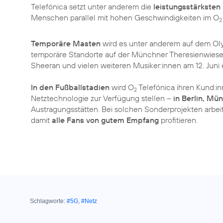
Telefónica setzt unter anderem die
leistungsstärksten
Menschen parallel mit hohen Geschwindigkeiten im O
2
Temporäre Masten
wird es unter anderem auf dem O
temporäre Standorte auf der Münchner Theresienwiese 
Sheeran und vielen weiteren Musiker:innen am 12. Juni 
In den Fußballstadien
wird O
Telefónica ihren Kund:i
2
Netztechnologie zur Verfügung stellen –
in Berlin, M
Austragungsstätten. Bei solchen Sonderprojekten arb
damit
alle Fans von gutem Empfang
profitieren.
Schlagworte:
#5G
,
#Netz