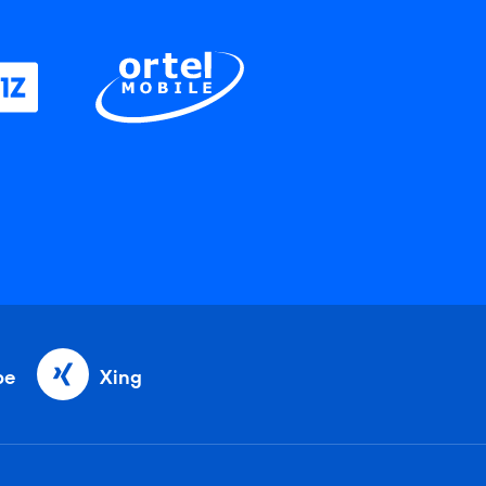
be
Xing