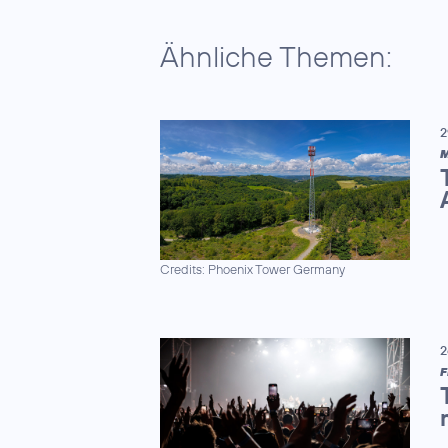
Ähnliche Themen:
2
M
Credits: Phoenix Tower Germany
2
F