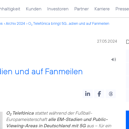
haltigkeit
Kunden
Investoren
Partner
Karriere
Presse
ws
Archiv 2024
O
Telefónica bringt 5G...adien und auf Fanmeilen
2
27.05.2024
dien und auf Fanmeilen
O
Telefónica
stattet während der Fußball-
2
Europameisterschaft
alle EM-Stadien und Public-
Viewing-Areas in Deutschland mit 5G
aus – für ein