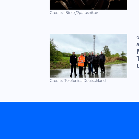
Credits: iStock/9parusnikov
0
N
Credits: Telefónica Deutschland