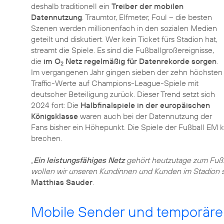
deshalb traditionell ein
Treiber der mobilen
Datennutzung
. Traumtor, Elfmeter, Foul – die besten
Szenen werden millionenfach in den sozialen Medien
geteilt und diskutiert. Wer kein Ticket fürs Stadion hat,
streamt die Spiele. Es sind die Fußballgroßereignisse,
die
im O
Netz regelmäßig für Datenrekorde sorgen
.
2
Im vergangenen Jahr gingen sieben der zehn höchsten
Traffic-Werte auf Champions-League-Spiele mit
deutscher Beteiligung zurück. Dieser Trend setzt sich
2024 fort: Die
Halbfinalspiele in der europäischen
Königsklasse
waren auch bei der Datennutzung der
Fans bisher ein Höhepunkt. Die Spiele der Fußball EM
brechen.
„
Ein leistungsfähiges Netz
gehört heutzutage zum Fußb
wollen wir unseren Kundinnen und Kunden im Stadion 
Matthias Sauder
.
Mobile Sender und temporäre 