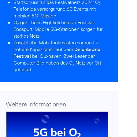
Startschuss für das Festivalnetz 2024:
O
2
Telefónica versorgt rund 60 Events mit
mobilen 5G-Masten
O
geht beim Highfield in den Festival-
2
Endspurt:
Mobile 5G-Stationen sorgen für
starkes Netz
Zusätzliche Mobilfunkmasten sorgen für
höhere Kapazitäten auf dem
Deichbrand
Festival
bei Cuxhaven:
Zwei Leser der
Computer Bild haben das O
Netz vor Ort
2
getestet
Weitere Informationen