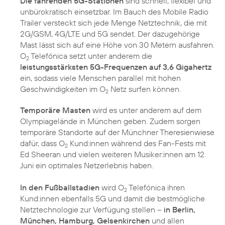
Die fahrenden 5G-Stationen
sind schnell, flexibel und
unbürokratisch einsetzbar. Im Bauch des Mobile Radio
Trailer versteckt sich jede Menge Netztechnik, die mit
2G/GSM, 4G/LTE und 5G sendet. Der dazugehörige
Mast lässt sich auf eine Höhe von 30 Metern ausfahren.
O
Telefónica setzt unter anderem die
2
leistungsstärksten 5G-Frequenzen auf 3,6 Gigahertz
ein, sodass viele Menschen parallel mit hohen
Geschwindigkeiten im O
Netz surfen können.
2
Temporäre Masten
wird es unter anderem auf dem
Olympiagelände in München geben. Zudem sorgen
temporäre Standorte auf der Münchner Theresienwiese
dafür, dass O
Kund:innen während des Fan-Fests mit
2
Ed Sheeran und vielen weiteren Musiker:innen am 12.
Juni ein optimales Netzerlebnis haben.
In den Fußballstadien
wird O
Telefónica ihren
2
Kund:innen ebenfalls 5G und damit die bestmögliche
Netztechnologie zur Verfügung stellen –
in Berlin,
München, Hamburg, Gelsenkirchen
und allen