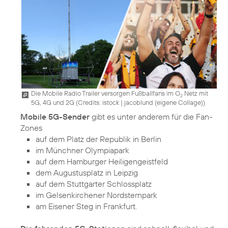
Die Mobile Radio Trailer versorgen Fußballfans im O
Netz mit
2
5G, 4G und 2G (
Credits: istock | jacoblund (eigene Collage)
)
Mobile 5G-Sender
gibt es unter anderem für die Fan-
auf dem Platz der Republik in Berlin
im Münchner Olympiapark
auf dem Hamburger Heiligengeistfeld
dem Augustusplatz in Leipzig
auf dem Stuttgarter Schlossplatz
im Gelsenkirchener Nordsternpark
am Eisener Steg in Frankfurt.