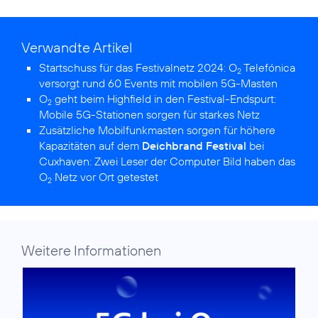
Verwandte Artikel
Startschuss für das Festivalnetz 2024:
O
Telefónica
2
versorgt rund 60 Events mit mobilen 5G-Masten
O
geht beim Highfield in den Festival-Endspurt:
2
Mobile 5G-Stationen sorgen für starkes Netz
Zusätzliche Mobilfunkmasten sorgen für höhere
Kapazitäten auf dem
Deichbrand Festival
bei
Cuxhaven:
Zwei Leser der Computer Bild haben das
O
Netz vor Ort getestet
2
Weitere Informationen