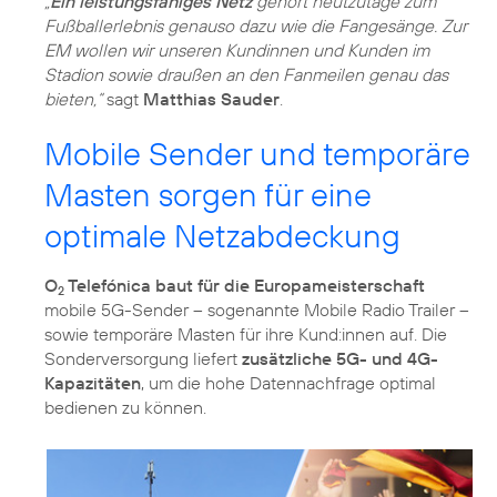
„
Ein leistungsfähiges Netz
gehört heutzutage zum
Fußballerlebnis genauso dazu wie die Fangesänge. Zur
EM wollen wir unseren Kundinnen und Kunden im
Stadion sowie draußen an den Fanmeilen genau das
bieten,“
sagt
Matthias Sauder
.
Mobile Sender und temporäre
Masten sorgen für eine
optimale Netzabdeckung
O
Telefónica baut für die Europameisterschaft
2
mobile 5G-Sender – sogenannte Mobile Radio Trailer –
sowie temporäre Masten für ihre Kund:innen auf. Die
Sonderversorgung liefert
zusätzliche 5G- und 4G-
Kapazitäten
, um die hohe Datennachfrage optimal
bedienen zu können.