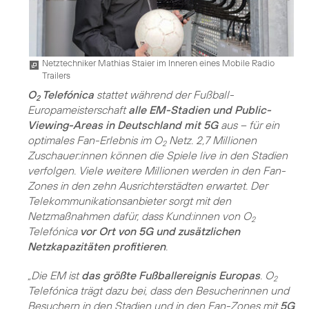
Netztechniker Mathias Staier im Inneren eines Mobile Radio
Trailers
O
Telefónica
stattet während der Fußball-
2
Europameisterschaft
alle EM-Stadien und Public-
Viewing-Areas in Deutschland mit 5G
aus – für ein
optimales Fan-Erlebnis im O
Netz. 2,7 Millionen
2
Zuschauer:innen können die Spiele live in den Stadien
verfolgen. Viele weitere Millionen werden in den Fan-
Zones in den zehn Ausrichterstädten erwartet. Der
Telekommunikationsanbieter sorgt mit den
Netzmaßnahmen dafür, dass Kund:innen von O
2
Telefónica
vor Ort von 5G und zusätzlichen
Netzkapazitäten profitieren
.
„Die EM ist
das größte Fußballereignis Europas
. O
2
Telefónica trägt dazu bei, dass den Besucherinnen und
Besuchern in den Stadien und in den Fan-Zones mit
5G