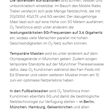
Die fahrenden 5G-Stationen
sind schnell, flexibel und
unbürokratisch einsetzbar. Im Bauch des Mobile Radio
Trailer versteckt sich jede Menge Netztechnik, die mit
2G/GSM, 4G/LTE und 5G sendet. Der dazugehörige
Mast lässt sich auf eine Höhe von 30 Metern ausfahren.
O
Telefónica setzt unter anderem die
2
leistungsstärksten 5G-Frequenzen auf 3,6 Gigahertz
ein, sodass viele Menschen parallel mit hohen
Geschwindigkeiten im O
Netz surfen können.
2
Temporäre Masten
wird es unter anderem auf dem
Olympiagelände in München geben. Zudem sorgen
temporäre Standorte auf der Münchner Theresienwiese
dafür, dass O
Kund:innen während des Fan-Fests mit
2
Ed Sheeran und vielen weiteren Musiker:innen am 12.
Juni ein optimales Netzerlebnis haben.
In den Fußballstadien
wird O
Telefónica ihren
2
Kund:innen ebenfalls 5G und damit die bestmögliche
Netztechnologie zur Verfügung stellen –
in Berlin,
München, Hamburg, Gelsenkirchen
und allen