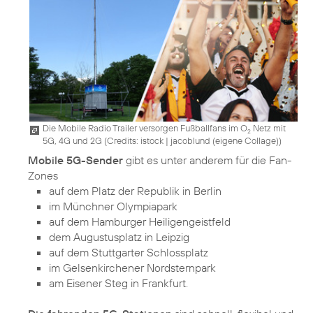
Die Mobile Radio Trailer versorgen Fußballfans im O
Netz mit
2
5G, 4G und 2G (
Credits: istock | jacoblund (eigene Collage)
)
Mobile 5G-Sender
gibt es unter anderem für die Fan-
auf dem Platz der Republik in Berlin
im Münchner Olympiapark
auf dem Hamburger Heiligengeistfeld
dem Augustusplatz in Leipzig
auf dem Stuttgarter Schlossplatz
im Gelsenkirchener Nordsternpark
am Eisener Steg in Frankfurt.