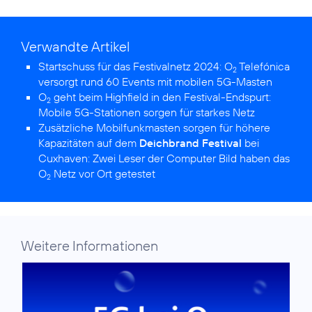
Verwandte Artikel
Startschuss für das Festivalnetz 2024:
O
Telefónica
2
versorgt rund 60 Events mit mobilen 5G-Masten
O
geht beim Highfield in den Festival-Endspurt:
2
Mobile 5G-Stationen sorgen für starkes Netz
Zusätzliche Mobilfunkmasten sorgen für höhere
Kapazitäten auf dem
Deichbrand Festival
bei
Cuxhaven:
Zwei Leser der Computer Bild haben das
O
Netz vor Ort getestet
2
Weitere Informationen