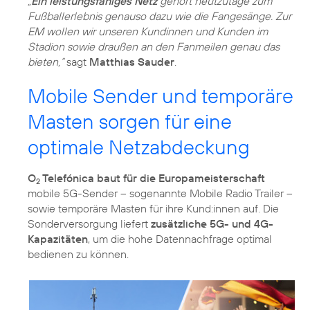
„
Ein leistungsfähiges Netz
gehört heutzutage zum
Fußballerlebnis genauso dazu wie die Fangesänge. Zur
EM wollen wir unseren Kundinnen und Kunden im
Stadion sowie draußen an den Fanmeilen genau das
bieten,“
sagt
Matthias Sauder
.
Mobile Sender und temporäre
Masten sorgen für eine
optimale Netzabdeckung
O
Telefónica baut für die Europameisterschaft
2
mobile 5G-Sender – sogenannte Mobile Radio Trailer –
sowie temporäre Masten für ihre Kund:innen auf. Die
Sonderversorgung liefert
zusätzliche 5G- und 4G-
Kapazitäten
, um die hohe Datennachfrage optimal
bedienen zu können.