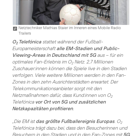
Netztechniker Mathias Staier im Inneren eines Mobile Radio
Trailers
O
Telefónica
stattet während der Fußball-
2
Europameisterschaft
alle EM-Stadien und Public-
Viewing-Areas in Deutschland mit 5G
aus – für ein
optimales Fan-Erlebnis im O
Netz. 2,7 Millionen
2
Zuschauer:innen können die Spiele live in den Stadien
verfolgen. Viele weitere Millionen werden in den Fan-
Zones in den zehn Ausrichterstädten erwartet. Der
Telekommunikationsanbieter sorgt mit den
Netzmaßnahmen dafür, dass Kund:innen von O
2
Telefónica
vor Ort von 5G und zusätzlichen
Netzkapazitäten profitieren
.
„Die EM ist
das größte Fußballereignis Europas
. O
2
Telefónica trägt dazu bei, dass den Besucherinnen und
Besuchern in den Stadien und in den Fan-Zones mit
5G