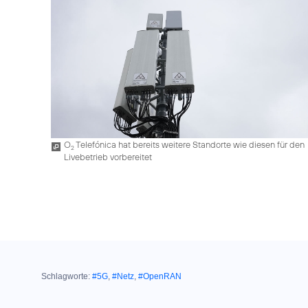
O
Telefónica hat bereits weitere Standorte wie diesen für den
2
Livebetrieb vorbereitet
Schlagworte:
#5G
,
#Netz
,
#OpenRAN