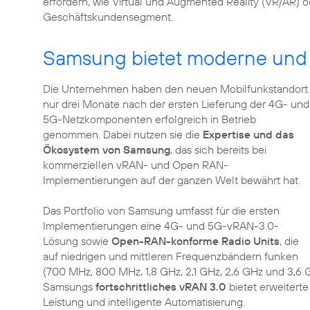
erfordern, wie Virtual und Augmented Reality (VR/AR) 
Geschäftskundensegment.
Samsung bietet moderne und
Die Unternehmen haben den neuen Mobilfunkstandort
nur drei Monate nach der ersten Lieferung der 4G- und
5G-Netzkomponenten erfolgreich in Betrieb
genommen. Dabei nutzen sie die
Expertise und das
Ökosystem von Samsung
, das sich bereits bei
kommerziellen vRAN- und Open RAN-
Implementierungen auf der ganzen Welt bewährt hat.
Das Portfolio von Samsung umfasst für die ersten
Implementierungen eine 4G- und 5G-vRAN-3.0-
Lösung sowie
Open-RAN-konforme Radio Units
, die
auf niedrigen und mittleren Frequenzbändern funken
(700 MHz, 800 MHz, 1,8 GHz, 2,1 GHz, 2,6 GHz und 3,
Samsungs
fortschrittliches vRAN 3.0
bietet erweiterte
Leistung und intelligente Automatisierung.