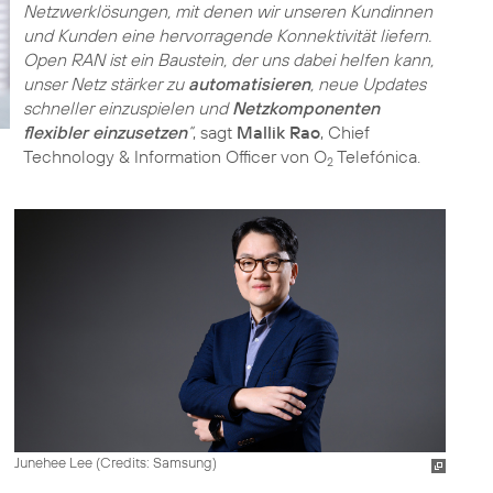
Netzwerklösungen, mit denen wir unseren Kundinnen
und Kunden eine hervorragende Konnektivität liefern.
Open RAN ist ein Baustein, der uns dabei helfen kann,
unser Netz stärker zu
automatisieren
, neue Updates
schneller einzuspielen und
Netzkomponenten
flexibler einzusetzen
“
, sagt
Mallik Rao
, Chief
Technology & Information Officer von O
Telefónica.
2
Junehee Lee (
Credits: Samsung
)