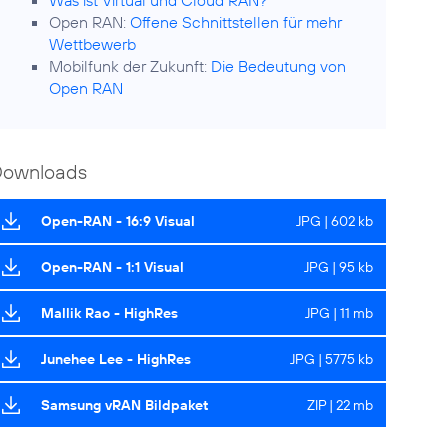
Was ist Virtual und Cloud RAN?
Open RAN:
Offene Schnittstellen für mehr
Wettbewerb
Mobilfunk der Zukunft:
Die Bedeutung von
Open RAN
Downloads
Open-RAN - 16:9 Visual
JPG | 602 kb
Open-RAN - 1:1 Visual
JPG | 95 kb
Mallik Rao - HighRes
JPG | 11 mb
Junehee Lee - HighRes
JPG | 5775 kb
Samsung vRAN Bildpaket
ZIP | 22 mb