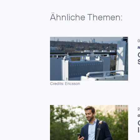
Ähnliche Themen:
0
N
Credits: Ericsson
2
O