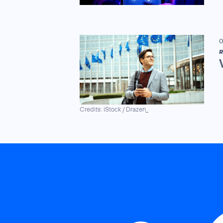
0
R
Credits: iStock / Drazen_