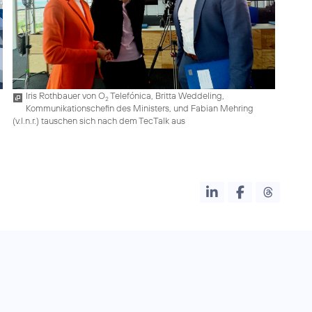
Iris Rothbauer von O
Telefónica, Britta Weddeling,
2
Kommunikationschefin des Ministers, und Fabian Mehring
(v.l.n.r.) tauschen sich nach dem TecTalk aus