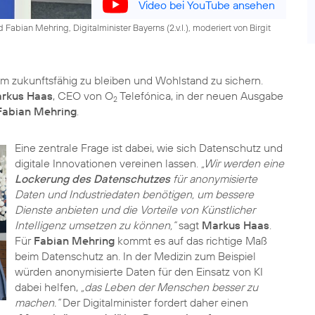
Video bei YouTube ansehen
abian Mehring, Digitalminister Bayerns (2.v.l.), moderiert von Birgit
um zukunftsfähig zu bleiben und Wohlstand zu sichern.
rkus Haas
, CEO von O
Telefónica, in der neuen Ausgabe
2
 Fabian Mehring
.
Eine zentrale Frage ist dabei, wie sich Datenschutz und
digitale Innovationen vereinen lassen.
„Wir werden eine
Lockerung des Datenschutzes
für anonymisierte
Daten und Industriedaten benötigen, um bessere
Dienste anbieten und die Vorteile von Künstlicher
Intelligenz umsetzen zu können,“
sagt
Markus Haas
.
Für
Fabian Mehring
kommt es auf das richtige Maß
beim Datenschutz an. In der Medizin zum Beispiel
würden anonymisierte Daten für den Einsatz von KI
dabei helfen,
„das Leben der Menschen besser zu
machen.“
Der Digitalminister fordert daher einen