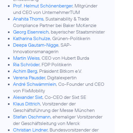
Prof. Helmut Schönenberger
, Mitgründer
und CEO von UnternehmerTUM
Anahita Thoms
, Sustainability & Trade
Compliance Partner bei Baker McKenzie
Georg Eisenreich
, bayerischer Staatsminister
Katharina Schulze
, Grünen-Politikerin
Deepa Gautam-Nigge
, SAP-
Innovationsmanagerin
Martin Weiss
, CEO von Hubert Burda
Ria Schröder
, FDP Politikerin
Achim Berg
, Präsident Bitkom e.V.
Verena Pausder
, Digitalexpertin
André Schwämmlein
, Co-Founder und CEO
von FlixMobility
Alexander Sixt
, Co-CEO der Sixt SE
Klaus Dittrich
, Vorsitzender der
Geschäftsführung der Messe München
Stefan Oschmann
, ehemaliger Vorsitzender
der Geschäftsleitung von Merck
Christian Lindner
, Bundesvorsitzender der