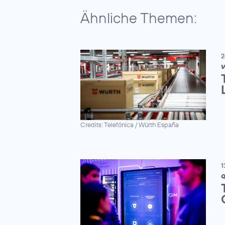
Ähnliche Themen:
2
V
Credits: Telefónica / Würth España
1
Q