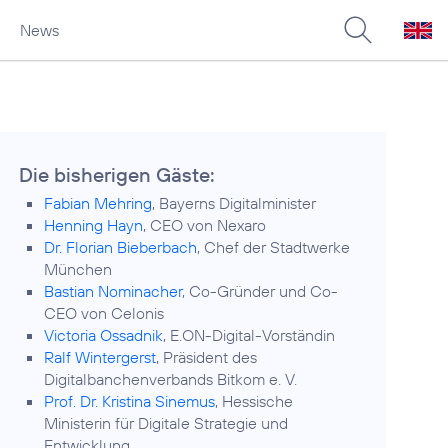
News
Die bisherigen Gäste:
Fabian Mehring
, Bayerns Digitalminister
Henning Hayn
, CEO von Nexaro
Dr. Florian Bieberbach
, Chef der Stadtwerke
München
Bastian Nominacher
, Co-Gründer und Co-
CEO von Celonis
Victoria Ossadnik
, E.ON-Digital-Vorständin
Ralf Wintergerst
, Präsident des
Digitalbanchenverbands Bitkom e. V.
Prof. Dr. Kristina Sinemus
, Hessische
Ministerin für Digitale Strategie und
Entwicklung