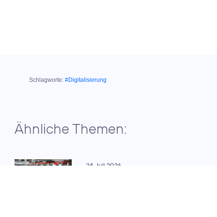
Schlagworte:
#Digitalisierung
Ähnliche Themen:
24. Juli 2026
VERBESSERTES
TRANSPORTVOLUMEN UND
WENIGER KARTONS
Credits: Telefónica /
Telefónica und
Würth España
Würth optimieren