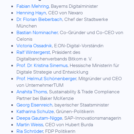
Fabian Mehring
, Bayerns Digitalminister
Henning Hayn
, CEO von Nexaro
Dr. Florian Bieberbach
, Chef der Stadtwerke
München
Bastian Nominacher
, Co-Gründer und Co-CEO von
Celonis
Victoria Ossadnik
, E.ON-Digital-Vorständin
Ralf Wintergerst
, Präsident des
Digitalbanchenverbands Bitkom e. V.
Prof. Dr. Kristina Sinemus
, Hessische Ministerin für
Digitale Strategie und Entwicklung
Prof. Helmut Schönenberger
, Mitgründer und CEO
von UnternehmerTUM
Anahita Thoms
, Sustainability & Trade Compliance
Partner bei Baker McKenzie
Georg Eisenreich
, bayerischer Staatsminister
Katharina Schulze
, Grünen-Politikerin
Deepa Gautam-Nigge
, SAP-Innovationsmanagerin
Martin Weiss
, CEO von Hubert Burda
Ria Schröder
, FDP Politikerin