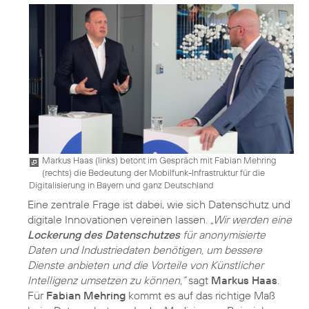
Markus Haas (links) betont im Gespräch mit Fabian Mehring
(rechts) die Bedeutung der Mobilfunk-Infrastruktur für die
Digitalisierung in Bayern und ganz Deutschland
Eine zentrale Frage ist dabei, wie sich Datenschutz und
digitale Innovationen vereinen lassen.
„Wir werden eine
Lockerung des Datenschutzes
für anonymisierte
Daten und Industriedaten benötigen, um bessere
Dienste anbieten und die Vorteile von Künstlicher
Intelligenz umsetzen zu können,“
sagt
Markus Haas
.
Für
Fabian Mehring
kommt es auf das richtige Maß