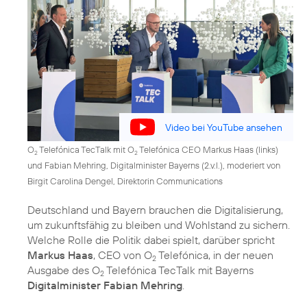
Video bei YouTube ansehen
O
Telefónica TecTalk mit O
Telefónica CEO Markus Haas (links)
2
2
und Fabian Mehring, Digitalminister Bayerns (2.v.l.), moderiert von
Birgit Carolina Dengel, Direktorin Communications
Deutschland und Bayern brauchen die Digitalisierung,
um zukunftsfähig zu bleiben und Wohlstand zu sichern.
Welche Rolle die Politik dabei spielt, darüber spricht
Markus Haas
, CEO von O
Telefónica, in der neuen
2
Ausgabe des O
Telefónica TecTalk mit Bayerns
2
Digitalminister Fabian Mehring
.