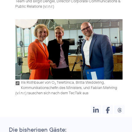
Team und Birgit Dengel, Director Corporate Communications &
Public Relations (v.l.n.r.)
Iris Rothbauer von O
Telefónica, Britta Weddeling,
2
Kommunikationschefin des Ministers, und Fabian Mehring
(v.l.n.r.) tauschen sich nach dem TecTalk aus
Die bisherigen Gäste: