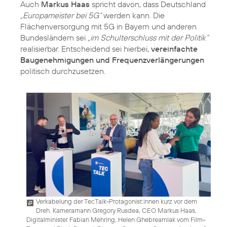
Auch
Markus Haas
spricht davon, dass Deutschland
„Europameister bei 5G“
werden kann. Die
Flächenversorgung mit 5G in Bayern und anderen
Bundesländern sei
„im Schulterschluss mit der Politik“
realisierbar. Entscheidend sei hierbei,
vereinfachte
Baugenehmigungen und Frequenzverlängerungen
politisch durchzusetzen.
Verkabelung der TecTalk-Protagonist:innen kurz vor dem
Dreh. Kameramann Gregory Rusdea, CEO Markus Haas,
Digitalminister Fabian Mehring, Helen Ghebreamlak vom Film-