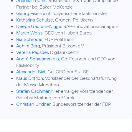
Anahita Thoms
, Sustainability & Trade Compliance
Partner bei Baker McKenzie
Georg Eisenreich
, bayerischer Staatsminister
Katharina Schulze
, Grünen-Politikerin
Deepa Gautam-Nigge
, SAP-Innovationsmanagerin
Martin Weiss
, CEO von Hubert Burda
Ria Schröder
, FDP Politikerin
Achim Berg
, Präsident Bitkom e.V.
Verena Pausder
, Digitalexpertin
André Schwämmlein
, Co-Founder und CEO von
FlixMobility
Alexander Sixt
, Co-CEO der Sixt SE
Klaus Dittrich
, Vorsitzender der Geschäftsführung
der Messe München
Stefan Oschmann
, ehemaliger Vorsitzender der
Geschäftsleitung von Merck
Christian Lindner
, Bundesvorsitzender der FDP