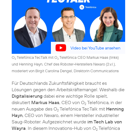
Video bei YouTube ansehen
O
Telefónica TecTalk mit O
Telefónica CEO Markus Haas (links)
2
2
und Henning Hayn, Chef des Roboter-Herstellers Nexaro (2.v.l.),
moderiert von Birgit Carolina Dengel, Direktorin Communications
Für Deutschlands Zukunftsfähigkeit braucht es
Lösungen gegen den Arbeitskräftemangel. Weshalb die
Digitalisierung
dabei eine wichtige Rolle spielt,
diskutiert
Markus Haas
, CEO von O
Telefónica, in der
2
neuen Ausgabe des O
Telefónica TecTalk mit
Henning
2
Hayn
, CEO von Nexaro, einem Hersteller industrieller
Saug-Roboter. Aufgezeichnet wurde
im Tech Lab von
Wayra
. In diesem Innovations-Hub von O
Telefónica
2