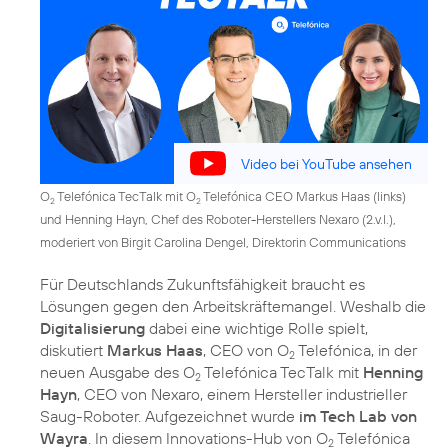
Video bei YouTube ansehen
O
Telefónica TecTalk mit O
Telefónica CEO Markus Haas (links)
2
2
und Henning Hayn, Chef des Roboter-Herstellers Nexaro (2.v.l.),
moderiert von Birgit Carolina Dengel, Direktorin Communications
Für Deutschlands Zukunftsfähigkeit braucht es
Lösungen gegen den Arbeitskräftemangel. Weshalb die
Digitalisierung
dabei eine wichtige Rolle spielt,
diskutiert
Markus Haas
, CEO von O
Telefónica, in der
2
neuen Ausgabe des O
Telefónica TecTalk mit
Henning
2
Hayn
, CEO von Nexaro, einem Hersteller industrieller
Saug-Roboter. Aufgezeichnet wurde
im Tech Lab von
Wayra
. In diesem Innovations-Hub von O
Telefónica
2