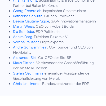
Anahita Thoms
, Sustainability & Trade Compliance
Partner bei Baker McKenzie
Georg Eisenreich
, bayerischer Staatsminister
Katharina Schulze
, Grünen-Politikerin
Deepa Gautam-Nigge
, SAP-Innovationsmanagerin
Martin Weiss
, CEO von Hubert Burda
Ria Schröder
, FDP Politikerin
Achim Berg
, Präsident Bitkom e.V.
Verena Pausder
, Digitalexpertin
André Schwämmlein
, Co-Founder und CEO von
FlixMobility
Alexander Sixt
, Co-CEO der Sixt SE
Klaus Dittrich
, Vorsitzender der Geschäftsführung
der Messe München
Stefan Oschmann
, ehemaliger Vorsitzender der
Geschäftsleitung von Merck
Christian Lindner
, Bundesvorsitzender der FDP