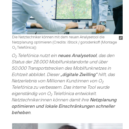
Die Netztechniker können mit dem neuen Analysetool die
Netzplanung optimieren (
Credits: iStock / gorodenkoff (Montage
O
Telefónica)
)
2
O
Telefónica nutzt ein
neues Analysetool
, das den
2
Status der 28.000 Mobilfunkstandorte und über
50.000 Transportstrecken des Mobilfunknetzes in
Echtzeit abbildet. Dieser
„digitale Zwilling“
hilft, das
Netzerlebnis von Millionen Kund:innen von O
2
Telefónica zu verbessern. Das interne Tool wurde
eigenständig von O
Telefónica entwickelt.
2
Netztechniker:innen können damit ihre
Netzplanung
optimieren und lokale Einschränkungen schneller
beheben
.