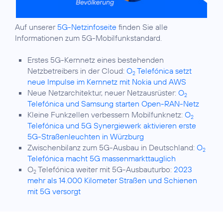
Auf unserer
5G-Netzinfoseite
finden Sie alle
Informationen zum 5G-Mobilfunkstandard.
Erstes 5G-Kernnetz eines bestehenden
Netzbetreibers in der Cloud:
O
Telefónica setzt
2
neue Impulse im Kernnetz mit Nokia und AWS
Neue Netzarchitektur, neuer Netzausrüster:
O
2
Telefónica und Samsung starten Open-RAN-Netz
Kleine Funkzellen verbessern Mobilfunknetz:
O
2
Telefónica und 5G Synergiewerk aktivieren erste
5G-Straßenleuchten in Würzburg
Zwischenbilanz zum 5G-Ausbau in Deutschland:
O
2
Telefónica macht 5G massenmarkttauglich
O
Telefónica weiter mit 5G-Ausbauturbo:
2023
2
mehr als 14.000 Kilometer Straßen und Schienen
mit 5G versorgt