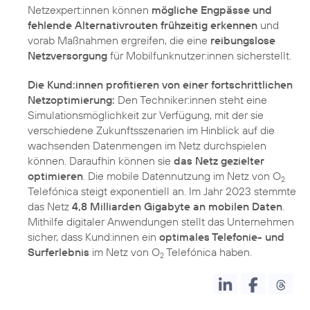
Netzexpert:innen können
mögliche Engpässe und
fehlende Alternativrouten frühzeitig erkennen
und
vorab Maßnahmen ergreifen, die eine
reibungslose
Netzversorgung
für Mobilfunknutzer:innen sicherstellt.
Die Kund:innen profitieren von einer fortschrittlichen
Netzoptimierung:
Den Techniker:innen steht eine
Simulationsmöglichkeit zur Verfügung, mit der sie
verschiedene Zukunftsszenarien im Hinblick auf die
wachsenden Datenmengen im Netz durchspielen
können. Daraufhin können sie
das Netz gezielter
optimieren
. Die mobile Datennutzung im Netz von O
2
Telefónica steigt exponentiell an. Im Jahr 2023 stemmte
das Netz
4,8 Milliarden Gigabyte an mobilen Daten
.
Mithilfe digitaler Anwendungen stellt das Unternehmen
sicher, dass Kund:innen ein
optimales Telefonie- und
Surferlebnis
im Netz von O
Telefónica haben.
2