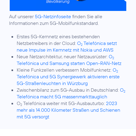
Auf unserer
5G-Netzinfoseite
finden Sie alle
Informationen zum 5G-Mobilfunkstandard.
Erstes 5G-Kernnetz eines bestehenden
Netzbetreibers in der Cloud:
O
Telefónica setzt
2
neue Impulse im Kernnetz mit Nokia und AWS
Neue Netzarchitektur, neuer Netzausrüster:
O
2
Telefónica und Samsung starten Open-RAN-Netz
Kleine Funkzellen verbessern Mobilfunknetz:
O
2
Telefónica und 5G Synergiewerk aktivieren erste
5G-Straßenleuchten in Würzburg
Zwischenbilanz zum 5G-Ausbau in Deutschland:
O
2
Telefónica macht 5G massenmarkttauglich
O
Telefónica weiter mit 5G-Ausbauturbo:
2023
2
mehr als 14.000 Kilometer Straßen und Schienen
mit 5G versorgt