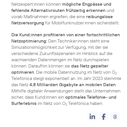
Netzexpert:innen können
mögliche Engpässe und
fehlende Alternativrouten frühzeitig erkennen
und
vorab Maßnahmen ergreifen, die eine
reibungslose
Netzversorgung
für Mobilfunknutzer:innen sicherstellt.
Die Kund:innen profitieren von einer fortschrittlichen
Netzoptimierung:
Den Techniker:innen steht eine
Simulationsmöglichkeit zur Verfügung, mit der sie
verschiedene Zukunftsszenarien im Hinblick auf die
wachsenden Datenmengen im Netz durchspielen
können. Daraufhin können sie
das Netz gezielter
optimieren
. Die mobile Datennutzung im Netz von O
2
Telefónica steigt exponentiell an. Im Jahr 2023 stemmte
das Netz
4,8 Milliarden Gigabyte an mobilen Daten
.
Mithilfe digitaler Anwendungen stellt das Unternehmen
sicher, dass Kund:innen ein
optimales Telefonie- und
Surferlebnis
im Netz von O
Telefónica haben.
2