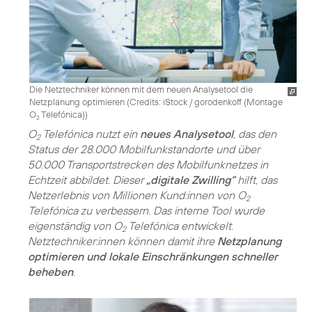
Die Netztechniker können mit dem neuen Analysetool die
Netzplanung optimieren (
Credits: iStock / gorodenkoff (Montage
O
Telefónica)
)
2
O
Telefónica nutzt ein
neues Analysetool
, das den
2
Status der 28.000 Mobilfunkstandorte und über
50.000 Transportstrecken des Mobilfunknetzes in
Echtzeit abbildet. Dieser
„digitale Zwilling“
hilft, das
Netzerlebnis von Millionen Kund:innen von O
2
Telefónica zu verbessern. Das interne Tool wurde
eigenständig von O
Telefónica entwickelt.
2
Netztechniker:innen können damit ihre
Netzplanung
optimieren und lokale Einschränkungen schneller
beheben
.