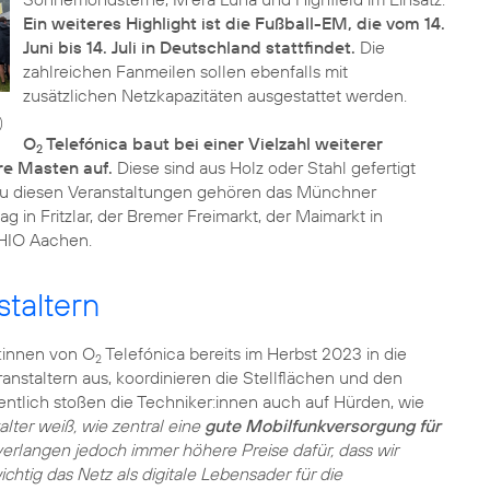
Ein weiteres Highlight ist die Fußball-EM, die vom 14.
Juni bis 14. Juli in Deutschland stattfindet.
Die
zahlreichen Fanmeilen sollen ebenfalls mit
zusätzlichen Netzkapazitäten ausgestattet werden.
)
O
Telefónica baut bei einer Vielzahl weiterer
2
re Masten auf.
Diese sind aus Holz oder Stahl gefertigt
Zu diesen Veranstaltungen gehören das Münchner
g in Fritzlar, der Bremer Freimarkt, der Maimarkt in
CHIO Aachen.
staltern
:innen von O
Telefónica bereits im Herbst 2023 in die
2
anstaltern aus, koordinieren die Stellflächen und den
entlich stoßen die Techniker:innen auch auf Hürden, wie
alter weiß, wie zentral eine
gute Mobilfunkversorgung für
erlangen jedoch immer höhere Preise dafür, dass wir
chtig das Netz als digitale Lebensader für die