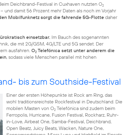
 Beim Deichbrand-Festival in Cuxhaven nutzten O
2
– und damit 56 Prozent mehr Daten als noch im Vorjahr
en Mobilfunknetz sorgt die fahrende 5G-Flotte
daher
ürokratisch einsetzbar.
Im Bauch des sogenannten
chnik, die mit 2G/GSM, 4G/LTE und 5G sendet. Der
tern ausfahren.
O
Telefónica setzt unter anderem die
2
ein
, sodass viele Menschen parallel mit hohen
nd- bis zum Southside-Festival
Einer der ersten Höhepunkte ist Rock am Ring, das
wohl traditionsreichste Rockfestival in Deutschland. Die
mobilen Masten von O
Telefónica sind zudem beim
2
Ferropolis, Hurricane, Fusion Festival, Rockharz, Ruhr-
in-Love, Airbeat One, Samba-Festival, Deichbrand,
Open Beatz, Juicy Beats, Wacken, Nature One,
Sonnemondsterne, M’era Luna und Highfield im Einsatz.