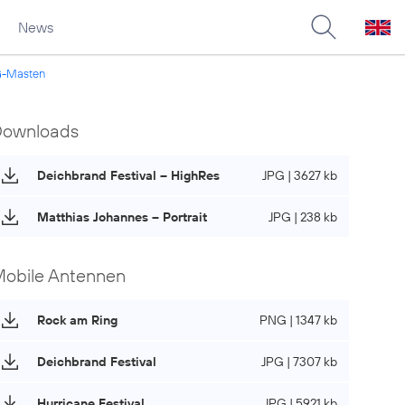
News
5G-Masten
Downloads
Deichbrand Festival – HighRes
JPG | 3627 kb
Matthias Johannes – Portrait
JPG | 238 kb
obile Antennen
Rock am Ring
PNG | 1347 kb
Deichbrand Festival
JPG | 7307 kb
Hurricane Festival
JPG | 5921 kb