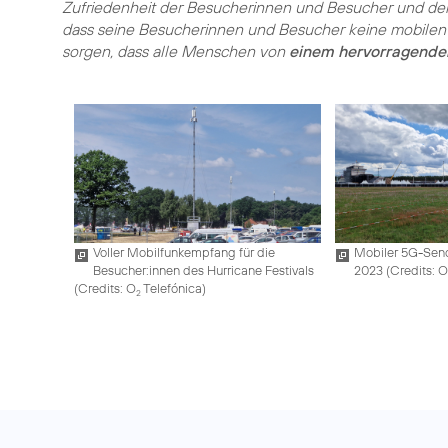
Zufriedenheit der Besucherinnen und Besucher und den e
dass seine Besucherinnen und Besucher keine mobile
sorgen, dass alle Menschen von
einem hervorragenden
Voller Mobilfunkempfang für die
Mobiler 5G-Sen
Besucher:innen des Hurricane Festivals
2023 (
Credits: 
(
Credits: O
Telefónica
)
2