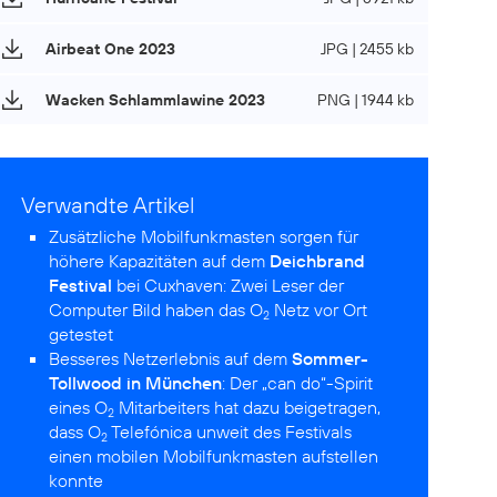
Airbeat One 2023
JPG | 2455 kb
Wacken Schlammlawine 2023
PNG | 1944 kb
Verwandte Artikel
Zusätzliche Mobilfunkmasten sorgen für
höhere Kapazitäten auf dem
Deichbrand
Festival
bei Cuxhaven:
Zwei Leser der
Computer Bild haben das O
Netz vor Ort
2
getestet
Besseres Netzerlebnis auf dem
Sommer-
Tollwood in München
:
Der „can do“-Spirit
eines O
Mitarbeiters hat dazu beigetragen,
2
dass O
Telefónica unweit des Festivals
2
einen mobilen Mobilfunkmasten aufstellen
konnte