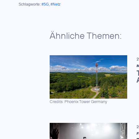
Schlagworte:
#5G
,
#Netz
Ähnliche Themen:
2
M
Credits: Phoenix Tower Germany
2
F