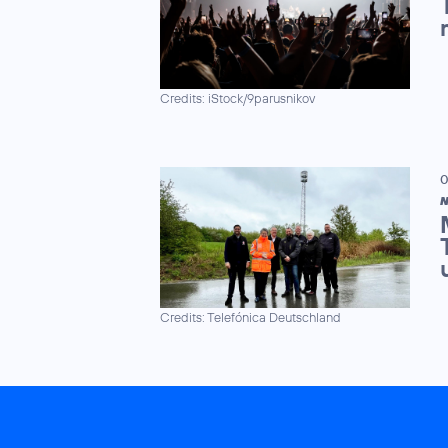
Credits: iStock/9parusnikov
0
N
Credits: Telefónica Deutschland