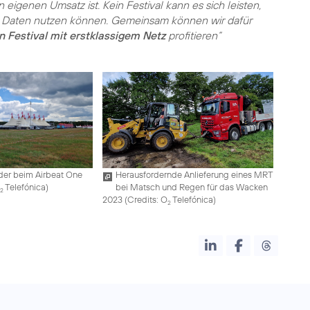
igenen Umsatz ist. Kein Festival kann es sich leisten,
n Daten nutzen können. Gemeinsam können wir dafür
 Festival mit erstklassigem Netz
profitieren“
der beim Airbeat One
Herausfordernde Anlieferung eines MRT
O
Telefónica
)
bei Matsch und Regen für das Wacken
2
2023 (
Credits: O
Telefónica
)
2