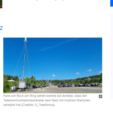
z
Fans von Rock am Ring sehen bereits bei Anreise, dass der
Telekommunikationsanbieter sein Netz mit mobilen Stationen
verstärkt hat (
Credits: O
Telefónica
)
2