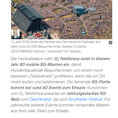
O
war 2023 einer der Partner des Deichbrand-Festivals, auf
2
dem rund 60.000 Besucher:innen feierten (
Credits:
DEICHBRAND Festival | Johannes Thor Täuber
)
Die Festivalsaison naht:
O
Telefónica setzt in diesem
2
Jahr 80 mobile 5G-Masten ein
, damit
Hunderttausende Besucher:innen von einem noch
besseren „Festivalnetz“ profitieren, wenn sie vor Ort
mobil surfen und telefonieren. Die fahrende
5G-Flotte
kommt bei rund 60 Events zum Einsatz
. Kund:innen
von O
Telefónica erwartet ein
leistungsstarkes 5G-
2
Netz
vom
Deichbrand
- bis zum
Southside-Festival
. Für
zahlreiche weitere Events kommen temporäre Masten
aus Holz oder Stahl zum Einsatz.