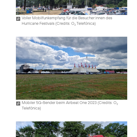
Voller Mobilfunkempfang für die Besucher:innen des
Hurricane Festivals (
Credits: O
Telefónica
)
2
Mobiler 5G-Sender beim Airbeat One 2023 (
Credits: O
2
Telefónica
)