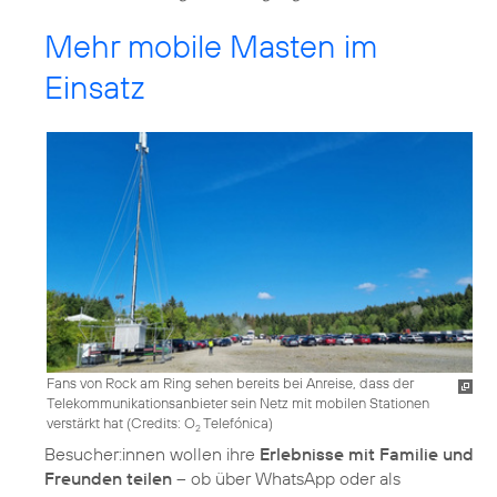
Mehr mobile Masten im
Einsatz
Fans von Rock am Ring sehen bereits bei Anreise, dass der
Telekommunikationsanbieter sein Netz mit mobilen Stationen
verstärkt hat (
Credits: O
Telefónica
)
2
Besucher:innen wollen ihre
Erlebnisse mit Familie und
Freunden teilen
– ob über WhatsApp oder als