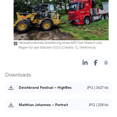
Herausfordernde Anlieferung eines MRT bei Matsch und
Regen für das Wacken 2023 (
Credits: O
Telefónica
)
2
Downloads
Deichbrand Festival – HighRes
JPG | 3627 kb
Matthias Johannes – Portrait
JPG | 238 kb