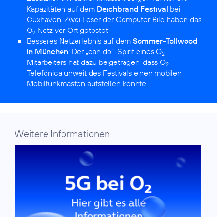
Kapazitäten auf dem
Deichbrand Festival
bei
Cuxhaven:
Zwei Leser der Computer Bild haben das
O
Netz vor Ort getestet
2
Besseres Netzerlebnis auf dem
Sommer-Tollwood
in München
:
Der „can do“-Spirit eines O
2
Mitarbeiters hat dazu beigetragen, dass O
2
Telefónica unweit des Festivals einen mobilen
Mobilfunkmasten aufstellen konnte
Weitere Informationen