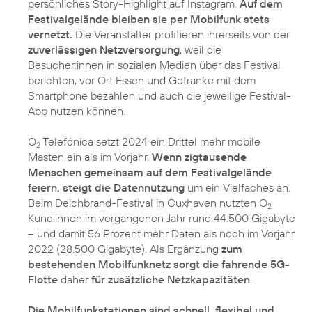
persönliches Story-Highlight auf Instagram.
Auf dem
Festivalgelände bleiben sie per Mobilfunk stets
vernetzt.
Die Veranstalter profitieren ihrerseits von der
zuverlässigen Netzversorgung
, weil die
Besucher:innen in sozialen Medien über das Festival
berichten, vor Ort Essen und Getränke mit dem
Smartphone bezahlen und auch die jeweilige Festival-
App nutzen können.
O
Telefónica setzt 2024 ein Drittel mehr mobile
2
Masten ein als im Vorjahr.
Wenn zigtausende
Menschen gemeinsam auf dem Festivalgelände
feiern, steigt die Datennutzung
um ein Vielfaches an.
Beim Deichbrand-Festival in Cuxhaven nutzten O
2
Kund:innen im vergangenen Jahr rund 44.500 Gigabyte
– und damit 56 Prozent mehr Daten als noch im Vorjahr
2022 (28.500 Gigabyte). Als Ergänzung
zum
bestehenden Mobilfunknetz sorgt die fahrende 5G-
Flotte
daher
für zusätzliche Netzkapazitäten
.
Die Mobilfunkstationen sind schnell, flexibel und