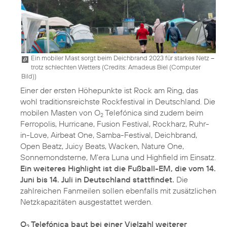
Ein mobiler Mast sorgt beim Deichbrand 2023 für starkes Netz –
trotz schlechten Wetters (
Credits: Amadeus Biel (Computer
Bild)
)
Einer der ersten Höhepunkte ist Rock am Ring, das
wohl traditionsreichste Rockfestival in Deutschland. Die
mobilen Masten von O
Telefónica sind zudem beim
2
Ferropolis, Hurricane, Fusion Festival, Rockharz, Ruhr-
in-Love, Airbeat One, Samba-Festival, Deichbrand,
Open Beatz, Juicy Beats, Wacken, Nature One,
Sonnemondsterne, M’era Luna und Highfield im Einsatz.
Ein weiteres Highlight ist die Fußball-EM, die vom 14.
Juni bis 14. Juli in Deutschland stattfindet.
Die
zahlreichen Fanmeilen sollen ebenfalls mit zusätzlichen
Netzkapazitäten ausgestattet werden.
O
Telefónica baut bei einer Vielzahl weiterer
2