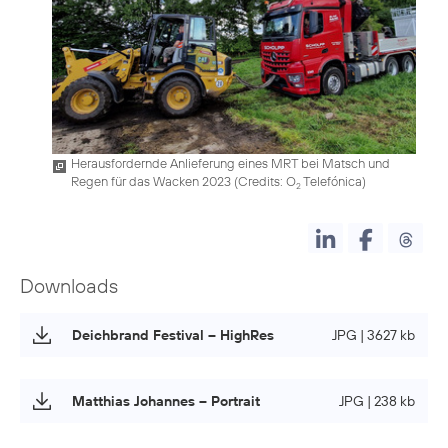
Herausfordernde Anlieferung eines MRT bei Matsch und
Regen für das Wacken 2023 (
Credits: O
Telefónica
)
2
Downloads
Deichbrand Festival – HighRes
JPG | 3627 kb
Matthias Johannes – Portrait
JPG | 238 kb