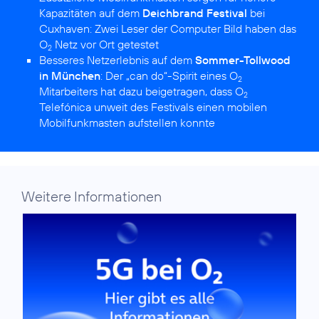
Kapazitäten auf dem
Deichbrand Festival
bei
Cuxhaven:
Zwei Leser der Computer Bild haben das
O
Netz vor Ort getestet
2
Besseres Netzerlebnis auf dem
Sommer-Tollwood
in München
:
Der „can do“-Spirit eines O
2
Mitarbeiters hat dazu beigetragen, dass O
2
Telefónica unweit des Festivals einen mobilen
Mobilfunkmasten aufstellen konnte
Weitere Informationen