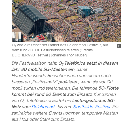
O
war 2023 einer der Partner des Deichbrand-Festivals, auf
2
dem rund 60.000 Besucher:innen feierten (
Credits:
DEICHBRAND Festival | Johannes Thor Täuber
)
Die Festivalsaison naht:
O
Telefónica setzt in diesem
2
Jahr 80 mobile 5G-Masten ein
, damit
Hunderttausende Besucher:innen von einem noch
besseren „Festivalnetz“ profitieren, wenn sie vor Ort
mobil surfen und telefonieren. Die fahrende
5G-Flotte
kommt bei rund 60 Events zum Einsatz
. Kund:innen
von O
Telefónica erwartet ein
leistungsstarkes 5G-
2
Netz
vom
Deichbrand
- bis zum
Southside-Festival
. Für
zahlreiche weitere Events kommen temporäre Masten
aus Holz oder Stahl zum Einsatz.