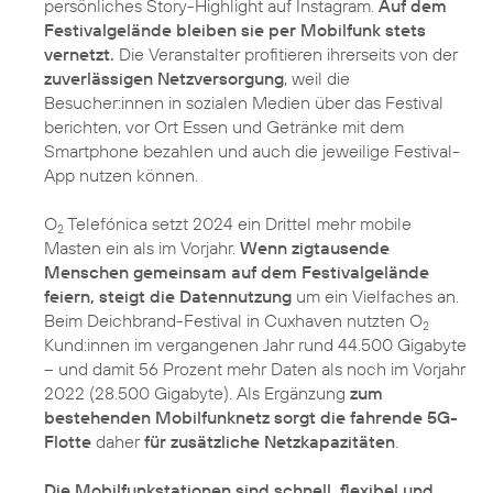
persönliches Story-Highlight auf Instagram.
Auf dem
Festivalgelände bleiben sie per Mobilfunk stets
vernetzt.
Die Veranstalter profitieren ihrerseits von der
zuverlässigen Netzversorgung
, weil die
Besucher:innen in sozialen Medien über das Festival
berichten, vor Ort Essen und Getränke mit dem
Smartphone bezahlen und auch die jeweilige Festival-
App nutzen können.
O
Telefónica setzt 2024 ein Drittel mehr mobile
2
Masten ein als im Vorjahr.
Wenn zigtausende
Menschen gemeinsam auf dem Festivalgelände
feiern, steigt die Datennutzung
um ein Vielfaches an.
Beim Deichbrand-Festival in Cuxhaven nutzten O
2
Kund:innen im vergangenen Jahr rund 44.500 Gigabyte
– und damit 56 Prozent mehr Daten als noch im Vorjahr
2022 (28.500 Gigabyte). Als Ergänzung
zum
bestehenden Mobilfunknetz sorgt die fahrende 5G-
Flotte
daher
für zusätzliche Netzkapazitäten
.
Die Mobilfunkstationen sind schnell, flexibel und