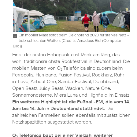
Ein mobiler Mast sorgt beim Deichbrand 2023 für starkes Netz –
trotz schlechten Wetters (
Credits: Amadeus Biel (Computer
Bild)
)
Einer der ersten Höhepunkte ist Rock am Ring, das
wohl traditionsreichste Rockfestival in Deutschland. Die
mobilen Masten von O
Telefónica sind zudem beim
2
Ferropolis, Hurricane, Fusion Festival, Rockharz, Ruhr-
in-Love, Airbeat One, Samba-Festival, Deichbrand,
Open Beatz, Juicy Beats, Wacken, Nature One,
Sonnemondsterne, M’era Luna und Highfield im Einsatz.
Ein weiteres Highlight ist die Fußball-EM, die vom 14.
Juni bis 14. Juli in Deutschland stattfindet.
Die
zahlreichen Fanmeilen sollen ebenfalls mit zusätzlichen
Netzkapazitäten ausgestattet werden.
O
Telefónica baut bei einer Vielzahl weiterer
2