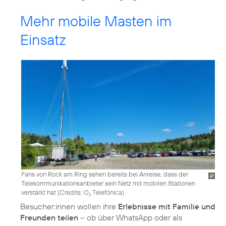
Mehr mobile Masten im
Einsatz
Fans von Rock am Ring sehen bereits bei Anreise, dass der
Telekommunikationsanbieter sein Netz mit mobilen Stationen
verstärkt hat (
Credits: O
Telefónica
)
2
Besucher:innen wollen ihre
Erlebnisse mit Familie und
Freunden teilen
– ob über WhatsApp oder als