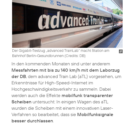
Der Gigabit-Testzug „advanced TrainLab“ macht Station am
Bahnhof Berlin-Gesundbrunnen (
Credits: DB
)
In den kommenden Monaten sind unter anderem
Messfahrten mit bis zu 140 km/h mit dem Laborzug
der DB
, dem advanced Train Lab (aTL) vorgesehen, um
Erkenntnisse für High-Speed-Internet im
Hochgeschwindigkeitsverkehr zu sammeln. Dabei
werden auch die Effekte
mobilfunk transparenter
Scheiben
untersucht: In einigen Wagen des aTL
wurden die Scheiben mit einem innovativen Laser-
Verfahren so bearbeitet, dass sie
Mobilfunksignale
besser durchlassen
.