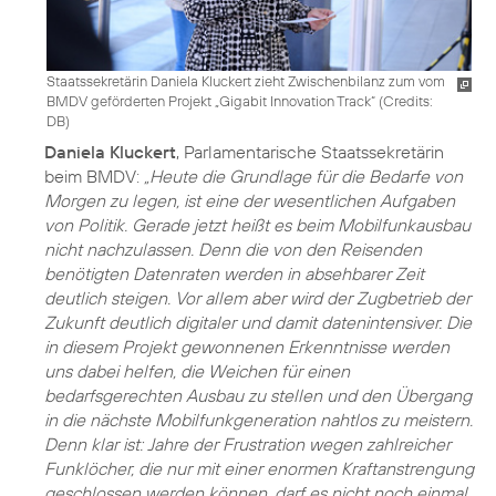
Staatssekretärin Daniela Kluckert zieht Zwischenbilanz zum vom
BMDV geförderten Projekt „Gigabit Innovation Track“ (
Credits:
DB
)
Daniela Kluckert
, Parlamentarische Staatssekretärin
beim BMDV:
„Heute die Grundlage für die Bedarfe von
Morgen zu legen, ist eine der wesentlichen Aufgaben
von Politik. Gerade jetzt heißt es beim Mobilfunkausbau
nicht nachzulassen. Denn die von den Reisenden
benötigten Datenraten werden in absehbarer Zeit
deutlich steigen. Vor allem aber wird der Zugbetrieb der
Zukunft deutlich digitaler und damit datenintensiver. Die
in diesem Projekt gewonnenen Erkenntnisse werden
uns dabei helfen, die Weichen für einen
bedarfsgerechten Ausbau zu stellen und den Übergang
in die nächste Mobilfunkgeneration nahtlos zu meistern.
Denn klar ist: Jahre der Frustration wegen zahlreicher
Funklöcher, die nur mit einer enormen Kraftanstrengung
geschlossen werden können, darf es nicht noch einmal