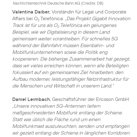
Nachrichtentechnik Deutsche Bahn AG (
Credits: DB
)
Valentina Daiber,
Vorständin für Legal und Corporate
Affairs bei O
Telefónica:
„Das Projekt Gigabit Innovation
2
Track ist für uns als O
Telefónica ein gelungenes
2
Beispiel, wie wir Digitalisierung in diesem Land
gemeinsam weiter vorantreiben. Für schnelles 5G
während der Bahnfahrt müssen Eisenbahn- und
Mobilfunkunternehmen sowie die Politik eng
kooperieren. Die bisherige Zusammenarbeit hat gezeigt,
dass wir vieles erreichen können, wenn alle Beteiligten
fokussiert auf ein gemeinsames Ziel hinarbeiten: den
Aufbau moderner, leistungsfähiger Netzinfrastruktur für
die Menschen und Wirtschaft in unserem Land.“
Daniel Leimbach
, Geschäftsführer der Ericsson GmbH:
„Unsere innovativen 5G-Antennen liefern
maßgeschneiderten Mobilfunk entlang der Schiene.
Statt wie üblich die Fläche rund um einen
Mobilfunkmast auszuleuchten, senden und empfangen
wir gezielt entlang der Schiene in länglichen Korridoren.