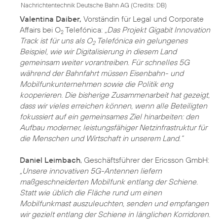
Nachrichtentechnik Deutsche Bahn AG (
Credits: DB
)
Valentina Daiber,
Vorständin für Legal und Corporate
Affairs bei O
Telefónica:
„Das Projekt Gigabit Innovation
2
Track ist für uns als O
Telefónica ein gelungenes
2
Beispiel, wie wir Digitalisierung in diesem Land
gemeinsam weiter vorantreiben. Für schnelles 5G
während der Bahnfahrt müssen Eisenbahn- und
Mobilfunkunternehmen sowie die Politik eng
kooperieren. Die bisherige Zusammenarbeit hat gezeigt,
dass wir vieles erreichen können, wenn alle Beteiligten
fokussiert auf ein gemeinsames Ziel hinarbeiten: den
Aufbau moderner, leistungsfähiger Netzinfrastruktur für
die Menschen und Wirtschaft in unserem Land.“
Daniel Leimbach
, Geschäftsführer der Ericsson GmbH:
„Unsere innovativen 5G-Antennen liefern
maßgeschneiderten Mobilfunk entlang der Schiene.
Statt wie üblich die Fläche rund um einen
Mobilfunkmast auszuleuchten, senden und empfangen
wir gezielt entlang der Schiene in länglichen Korridoren.