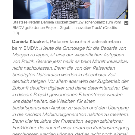
Staatssekretärin Daniela Kluckert zieht Zwischenbilanz zum vom
BMDV geförderten Projekt „Gigabit Innovation Track“ (
Credits:
DB
)
Daniela Kluckert
, Parlamentarische Staatssekretärin
beim BMDV:
„Heute die Grundlage für die Bedarfe von
Morgen zu legen, ist eine der wesentlichen Aufgaben
von Politik. Gerade jetzt heißt es beim Mobilfunkausbau
nicht nachzulassen. Denn die von den Reisenden
benötigten Datenraten werden in absehbarer Zeit
deutlich steigen. Vor allem aber wird der Zugbetrieb der
Zukunft deutlich digitaler und damit datenintensiver. Die
in diesem Projekt gewonnenen Erkenntnisse werden
uns dabei helfen, die Weichen für einen
bedarfsgerechten Ausbau zu stellen und den Übergang
in die nächste Mobilfunkgeneration nahtlos zu meistern.
Denn klar ist: Jahre der Frustration wegen zahlreicher
Funklöcher, die nur mit einer enormen Kraftanstrengung
geschlossen werden können, darf es nicht noch einmal