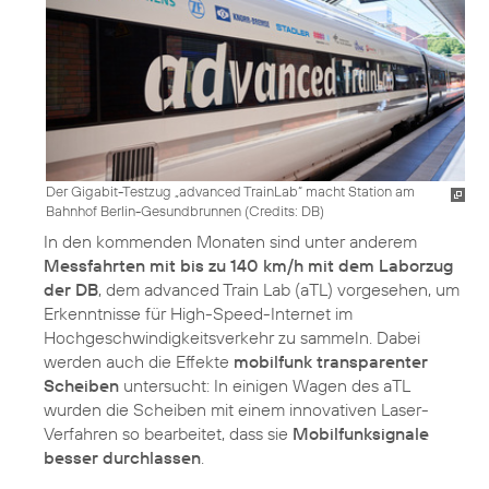
Der Gigabit-Testzug „advanced TrainLab“ macht Station am
Bahnhof Berlin-Gesundbrunnen (
Credits: DB
)
In den kommenden Monaten sind unter anderem
Messfahrten mit bis zu 140 km/h mit dem Laborzug
der DB
, dem advanced Train Lab (aTL) vorgesehen, um
Erkenntnisse für High-Speed-Internet im
Hochgeschwindigkeitsverkehr zu sammeln. Dabei
werden auch die Effekte
mobilfunk transparenter
Scheiben
untersucht: In einigen Wagen des aTL
wurden die Scheiben mit einem innovativen Laser-
Verfahren so bearbeitet, dass sie
Mobilfunksignale
besser durchlassen
.