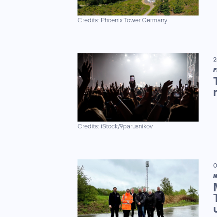
Credits: Phoenix Tower Germany
2
F
Credits: iStock/9parusnikov
0
N