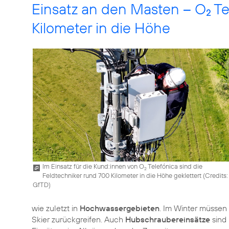
Einsatz an den Masten – O
Te
2
Kilometer in die Höhe
Im Einsatz für die Kund:innen von O
Telefónica sind die
2
Feldtechniker rund 700 Kilometer in die Höhe geklettert (
Credits:
GfTD
)
wie zuletzt in
Hochwassergebieten
. Im Winter müssen
Skier zurückgreifen. Auch
Hubschraubereinsätze
sind 