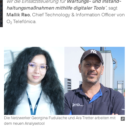
wir die Einsatzsteuerung für
Wartungs- und Instand­
haltungsmaßnahmen mithilfe digitaler Tools
“,
sagt
Mallik Rao
, Chief Technology & Information Officer von
O
Telefónica.
2
Die Netzwerker Georgina Fudulache und Ara Tretter arbeiten mit
dem neuen Analysetool