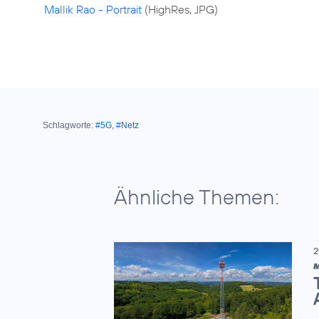
Mallik Rao - Portrait
(HighRes, JPG)
Schlagworte:
#5G
,
#Netz
Ähnliche Themen:
2
M