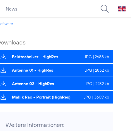
News
software
Downloads
Feldtechniker - HighRes
JPG | 2688 kb
Antenne 01 - HighRes
JPG | 2852 kb
Antenne 02 - HighRes
JPG | 2232 kb
Mallik Rao - Portrait (HighRes)
JPG | 3609 kb
Weitere Informationen: