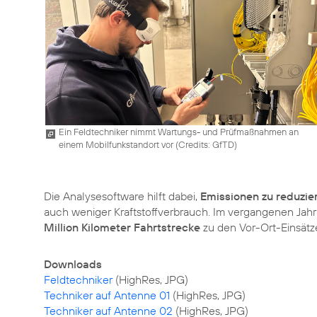
Ein Feldtechniker nimmt Wartungs- und Prüfmaßnahmen an
einem Mobilfunkstandort vor (
Credits: GfTD
)
Die Analysesoftware hilft dabei,
Emissionen zu reduzie
auch weniger Kraftstoffverbrauch. Im vergangenen Ja
Million Kilometer Fahrtstrecke
zu den Vor-Ort-Einsätz
Downloads
Feldtechniker
Techniker auf Antenne 01
Techniker auf Antenne 02