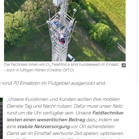
Die Techniker:innen von O
Telefónica sind bundesweit im Einsatz
2
- auch in luftigen Höhen (
Credits: GfTD
)
rund 70 Einsätzen im Flutgebiet ausgerückt sind.
„Unsere Kundinnen und Kunden wollen ihre mobilen
Dienste Tag und Nacht nutzen. Dafür muss unser Netz
rund um die Uhr verfügbar sein. Unsere
Feldtechniker
leisten einen wesentlichen Beitrag
dazu, indem sie
eine
stabile Netzversorgung
vor Ort sicherstellen.
Damit wir im Ernstfall wertvolle Zeit sparen, optimieren