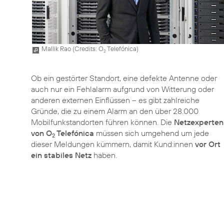
Mallik Rao (
Credits: O
Telefónica
)
2
Ob ein gestörter Standort, eine defekte Antenne oder
auch nur ein Fehlalarm aufgrund von Witterung oder
anderen externen Einflüssen – es gibt zahlreiche
Gründe, die zu einem Alarm an den über 28.000
Mobilfunkstandorten führen können. Die
Netzexperten
von O
Telefónica
müssen sich umgehend um jede
2
dieser Meldungen kümmern, damit Kund:innen
vor Ort
ein stabiles Netz
haben.