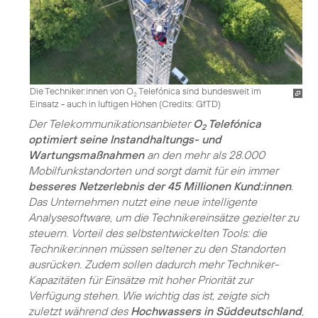
Die Techniker:innen von O
Telefónica sind bundesweit im
2
Einsatz - auch in luftigen Höhen (
Credits: GfTD
)
Der Telekommunikationsanbieter
O
Telefónica
2
optimiert seine Instandhaltungs- und
Wartungsmaßnahmen
an den mehr als 28.000
Mobilfunkstandorten und sorgt damit für ein immer
besseres Netzerlebnis der 45 Millionen Kund:innen
.
Das Unternehmen nutzt eine neue intelligente
Analysesoftware, um die Technikereinsätze gezielter zu
steuern. Vorteil des selbstentwickelten Tools: die
Techniker:innen müssen seltener zu den Standorten
ausrücken. Zudem sollen dadurch mehr Techniker-
Kapazitäten für Einsätze mit hoher Priorität zur
Verfügung stehen. Wie wichtig das ist, zeigte sich
zuletzt während des
Hochwassers in Süddeutschland
,