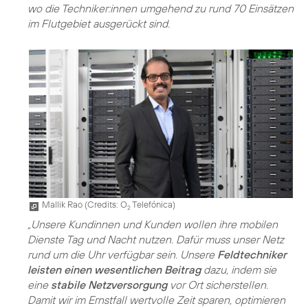
wo die Techniker:innen umgehend zu rund 70 Einsätzen
im Flutgebiet ausgerückt sind.
Mallik Rao (
Credits: O
Telefónica
)
2
„Unsere Kundinnen und Kunden wollen ihre mobilen
Dienste Tag und Nacht nutzen. Dafür muss unser Netz
rund um die Uhr verfügbar sein. Unsere
Feldtechniker
leisten einen wesentlichen Beitrag
dazu, indem sie
eine
stabile Netzversorgung
vor Ort sicherstellen.
Damit wir im Ernstfall wertvolle Zeit sparen, optimieren