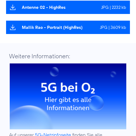
Antenne 02 - HighRes
JPG | 2232 kb
Mallik Rao - Portrait (HighRes)
JPG | 3609 kb
Weitere Informationen:
Auf unserer
5G-Netzinfoseite
finden Sie alle