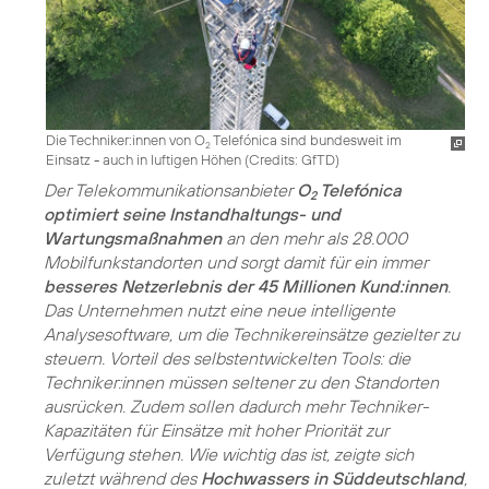
Die Techniker:innen von O
Telefónica sind bundesweit im
2
Einsatz - auch in luftigen Höhen (
Credits: GfTD
)
Der Telekommunikationsanbieter
O
Telefónica
2
optimiert seine Instandhaltungs- und
Wartungsmaßnahmen
an den mehr als 28.000
Mobilfunkstandorten und sorgt damit für ein immer
besseres Netzerlebnis der 45 Millionen Kund:innen
.
Das Unternehmen nutzt eine neue intelligente
Analysesoftware, um die Technikereinsätze gezielter zu
steuern. Vorteil des selbstentwickelten Tools: die
Techniker:innen müssen seltener zu den Standorten
ausrücken. Zudem sollen dadurch mehr Techniker-
Kapazitäten für Einsätze mit hoher Priorität zur
Verfügung stehen. Wie wichtig das ist, zeigte sich
zuletzt während des
Hochwassers in Süddeutschland
,