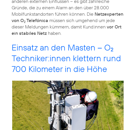
anderen externen Einflüssen – es gibt zahlreiche
Gründe, die zu einem Alarm an den über 28.000
Mobilfunkstandorten führen können. Die
Netzexperten
von O
Telefónica
müssen sich umgehend um jede
2
dieser Meldungen kümmern, damit Kund:innen
vor Ort
ein stabiles Netz
haben.
Einsatz an den Masten – O
2
Techniker:innen klettern rund
700 Kilometer in die Höhe