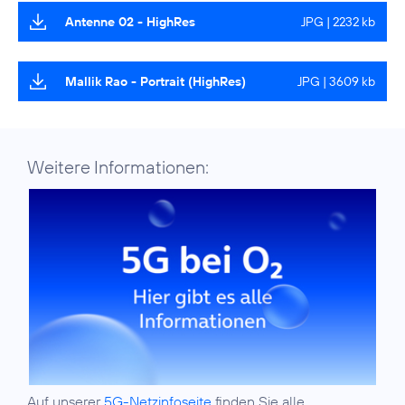
Antenne 02 - HighRes
JPG | 2232 kb
Mallik Rao - Portrait (HighRes)
JPG | 3609 kb
Weitere Informationen:
Auf unserer
5G-Netzinfoseite
finden Sie alle