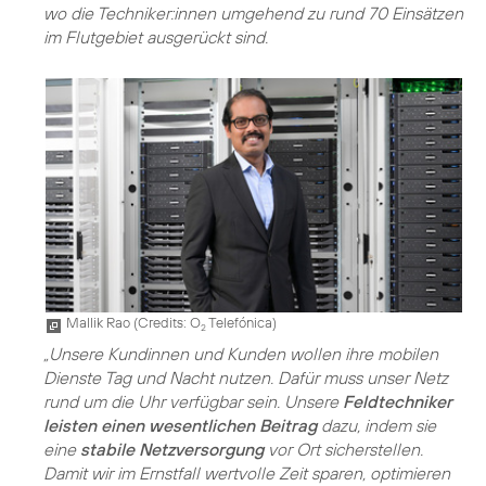
wo die Techniker:innen umgehend zu rund 70 Einsätzen
im Flutgebiet ausgerückt sind.
Mallik Rao (
Credits: O
Telefónica
)
2
„Unsere Kundinnen und Kunden wollen ihre mobilen
Dienste Tag und Nacht nutzen. Dafür muss unser Netz
rund um die Uhr verfügbar sein. Unsere
Feldtechniker
leisten einen wesentlichen Beitrag
dazu, indem sie
eine
stabile Netzversorgung
vor Ort sicherstellen.
Damit wir im Ernstfall wertvolle Zeit sparen, optimieren