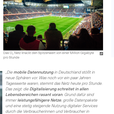
Das O
Netz knackt den Spitzenwert von einer Million Gigabyte
2
pro Stunde
„Die
mobile Datennutzung
in Deutschland stößt in
neue Sphären vor. Was noch vor ein paar Jahren
Tageswerte waren, stemmt das Netz heute pro Stunde.
Das zeigt: die
Digitalisierung schreitet in allen
Lebensbereichen rasant voran
. Grund dafür sind
immer
leistungsfähigere Netze
, große Datenpakete
und eine stetig steigende Nutzung digitaler Services
durch die Verbraucherinnen und Verbraucher in