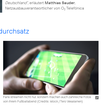
Deutschland“
, erläutert
Matthias Sauder
,
Netzausbauverantwortlicher von O
Telefónica
2
durchsatz
Fans streamen nicht nur, sondern machen auch zahlreiche Fotos
von ihrem Fußballabend (
Credits: istock / Tero Vesalainen
)