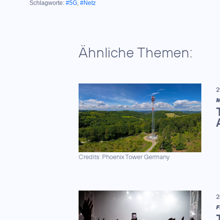
Schlagworte:
#5G
,
#Netz
Ähnliche Themen:
2
M
Credits: Phoenix Tower Germany
2
F