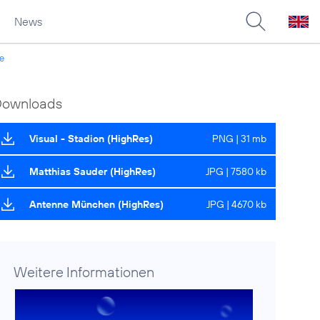
News
de
Downloads
Visual - Stadion (HighRes)
PNG | 31 mb
Matthias Sauder (HighRes)
JPG | 7580 kb
Antenne München (HighRes)
JPG | 4670 kb
Weitere Informationen