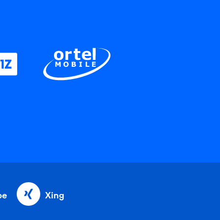
be
Xing