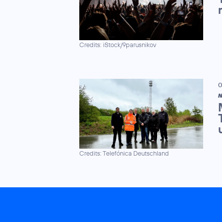
Credits: iStock/9parusnikov
0
N
Credits: Telefónica Deutschland