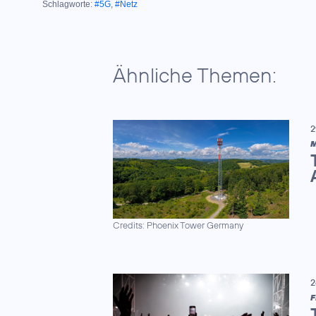
Schlagworte:
#5G
,
#Netz
Ähnliche Themen:
2
M
Credits: Phoenix Tower Germany
2
F