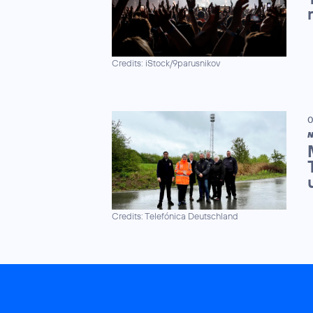
Credits: iStock/9parusnikov
0
N
Credits: Telefónica Deutschland