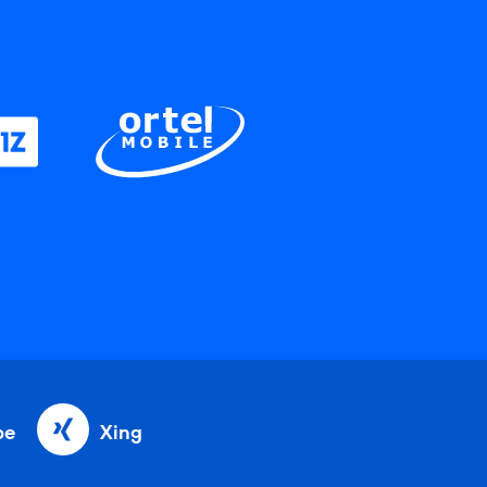
be
Xing