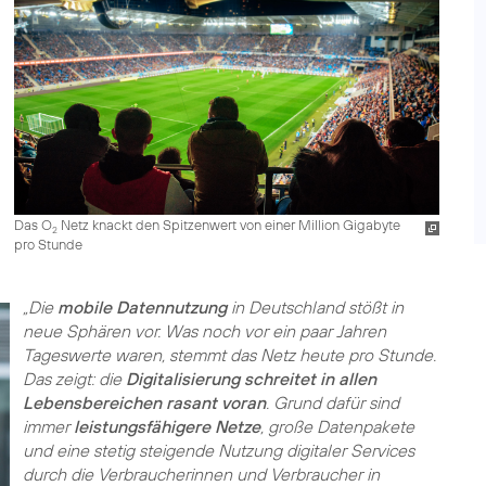
Das O
Netz knackt den Spitzenwert von einer Million Gigabyte
2
pro Stunde
„Die
mobile Datennutzung
in Deutschland stößt in
neue Sphären vor. Was noch vor ein paar Jahren
Tageswerte waren, stemmt das Netz heute pro Stunde.
Das zeigt: die
Digitalisierung schreitet in allen
Lebensbereichen rasant voran
. Grund dafür sind
immer
leistungsfähigere Netze
, große Datenpakete
und eine stetig steigende Nutzung digitaler Services
durch die Verbraucherinnen und Verbraucher in