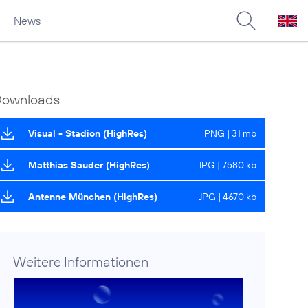
News
Downloads
Visual - Stadion (HighRes)
PNG | 31 mb
Matthias Sauder (HighRes)
JPG | 7580 kb
Antenne München (HighRes)
JPG | 4670 kb
Weitere Informationen