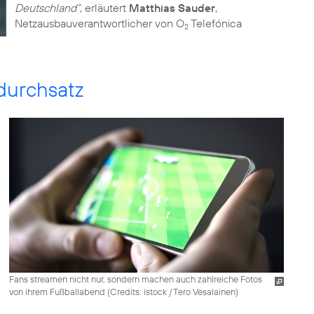
Deutschland“
, erläutert
Matthias Sauder
,
Netzausbauverantwortlicher von O
Telefónica
2
durchsatz
Fans streamen nicht nur, sondern machen auch zahlreiche Fotos
von ihrem Fußballabend (
Credits: istock / Tero Vesalainen
)