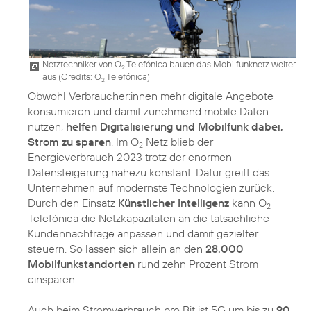
Netztechniker von O
Telefónica bauen das Mobilfunknetz weiter
2
aus (
Credits: O
Telefónica
)
2
Obwohl Verbraucher:innen mehr digitale Angebote
konsumieren und damit zunehmend mobile Daten
nutzen,
helfen Digitalisierung und Mobilfunk dabei,
Strom zu sparen
. Im O
Netz blieb der
2
Energieverbrauch 2023 trotz der enormen
Datensteigerung nahezu konstant. Dafür greift das
Unternehmen auf modernste Technologien zurück.
Durch den Einsatz
Künstlicher Intelligenz
kann O
2
Telefónica die Netzkapazitäten an die tatsächliche
Kundennachfrage anpassen und damit gezielter
steuern. So lassen sich allein an den
28.000
Mobilfunkstandorten
rund zehn Prozent Strom
einsparen.
Auch beim Stromverbrauch pro Bit ist 5G um bis zu
90