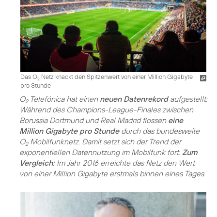
Das O
Netz knackt den Spitzenwert von einer Million Gigabyte
2
pro Stunde
O
Telefónica hat einen
neuen Datenrekord
aufgestellt:
2
Während des Champions-League-Finales zwischen
Borussia Dortmund und Real Madrid flossen
eine
Million Gigabyte pro Stunde
durch das bundesweite
O
Mobilfunknetz. Damit setzt sich der Trend der
2
exponentiellen Datennutzung im Mobilfunk fort.
Zum
Vergleich:
Im Jahr 2016 erreichte das Netz den Wert
von einer Million Gigabyte erstmals binnen eines Tages.