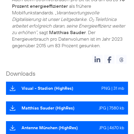
Prozent energieeffizienter
als frühere
Mobilfunkstandards.
„Verantwortungsvolle
Digitalisierung ist unser Leitgedanke. O
Telefónica
2
arbeitet erfolgreich daran, seine Energieeffizienz weiter
zu erhöhen“
, sagt
Matthias Sauder
. Der
Energieverbrauch pro Datenvolumen ist im Jahr 2023
gegenüber 2015 um 83 Prozent gesunken.
Downloads
Visual - Stadion (HighRes)
PNG | 31 mb
Matthias Sauder (HighRes)
JPG | 7580 kb
Antenne München (HighRes)
JPG | 4670 kb