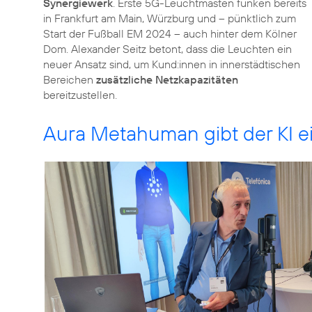
Synergiewerk
. Erste 5G-Leuchtmasten funken bereits
in Frankfurt am Main, Würzburg und – pünktlich zum
Start der Fußball EM 2024 – auch hinter dem Kölner
Dom. Alexander Seitz betont, dass die Leuchten ein
neuer Ansatz sind, um Kund:innen in innerstädtischen
Bereichen
zusätzliche Netzkapazitäten
bereitzustellen.
Aura Metahuman gibt der KI e