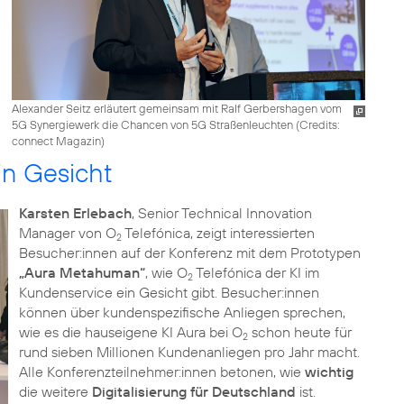
Alexander Seitz erläutert gemeinsam mit Ralf Gerbershagen vom
5G Synergiewerk die Chancen von 5G Straßenleuchten (
Credits:
connect Magazin
)
in Gesicht
Karsten Erlebach
, Senior Technical Innovation
Manager von O
Telefónica, zeigt interessierten
2
Besucher:innen auf der Konferenz mit dem Prototypen
„Aura Metahuman“
, wie O
Telefónica der KI im
2
Kundenservice ein Gesicht gibt. Besucher:innen
können über kundenspezifische Anliegen sprechen,
wie es die hauseigene KI Aura bei O
schon heute für
2
rund sieben Millionen Kundenanliegen pro Jahr macht.
Alle Konferenzteilnehmer:innen betonen, wie
wichtig
die weitere
Digitalisierung für Deutschland
ist.