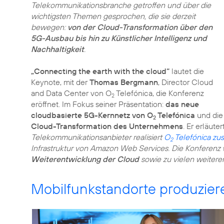
Telekommunikationsbranche getroffen und über die
wichtigsten Themen gesprochen, die sie derzeit
bewegen:
von der Cloud-Transformation über den
5G-Ausbau bis hin zu Künstlicher Intelligenz und
Nachhaltigkeit
.
„Connecting the earth with the cloud“
lautet die
Keynote, mit der
Thomas Bergmann
, Director Cloud
and Data Center von O
Telefónica, die Konferenz
2
eröffnet. Im Fokus seiner Präsentation:
das neue
cloudbasierte 5G-Kernnetz von O
Telefónica
und die
2
Cloud-Transformation des Unternehmens
. Er erläuter
Telekommunikationsanbieter realisiert
O
Telefónica zu
2
Infrastruktur von Amazon Web Services. Die Konferenz w
Weiterentwicklung der Cloud
sowie zu vielen weiter
Mobilfunkstandorte produziere