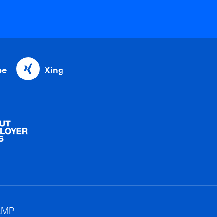
be
Xing
AMP