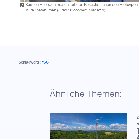
Karsten Erlebach präsentiert den Besucher:innen den Protoypen
Aura Metahuman (
Credits: connect Magazin
)
Schlagworte:
#5G
Ähnliche Themen:
2
M