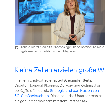
Claudia Töpfer plädiert für nachhaltige und verantwortungsvolle
Digitalisierung (
Credits: connect Magazin
)
Kleine Zellen erzielen große 
In einem Gastvortrag erläutert
Alexander Seitz
,
Director Regional Planning, Delivery and Optimization
bei O
Telefónica, die
Strategie und den Nutzen von
2
5G-Straßenleuchten
. Diese baut das Unternehmen seit
einiger Zeit gemeinsam
mit dem Partner 5G