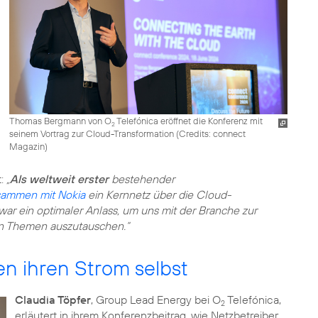
Thomas Bergmann von O
Telefónica eröffnet die Konferenz mit
2
seinem Vortrag zur Cloud-Transformation (
Credits: connect
Magazin
)
t:
„
Als weltweit erster
bestehender
sammen mit Nokia
ein Kernnetz über die Cloud-
ar ein optimaler Anlass, um uns mit der Branche zur
en Themen auszutauschen.“
n ihren Strom selbst
Claudia Töpfer
, Group Lead Energy bei O
Telefónica,
2
erläutert in ihrem Konferenzbeitrag, wie Netzbetreiber