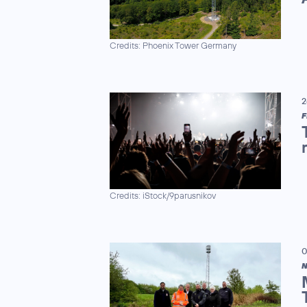
Credits: Phoenix Tower Germany
2
F
Credits: iStock/9parusnikov
0
N