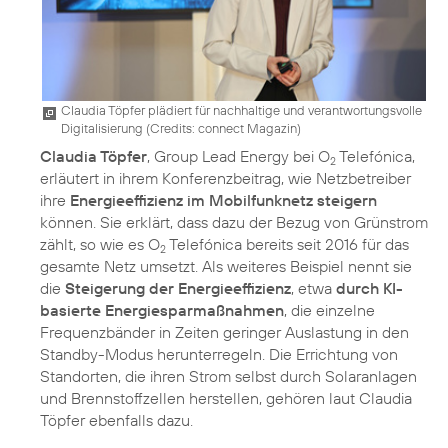
Claudia Töpfer plädiert für nachhaltige und verantwortungsvolle
Digitalisierung (
Credits: connect Magazin
)
Claudia Töpfer
, Group Lead Energy bei O
Telefónica,
2
erläutert in ihrem Konferenzbeitrag, wie Netzbetreiber
ihre
Energieeffizienz im Mobilfunknetz steigern
können. Sie erklärt, dass dazu der Bezug von Grünstrom
zählt, so wie es O
Telefónica bereits seit 2016 für das
2
gesamte Netz umsetzt. Als weiteres Beispiel nennt sie
die
Steigerung der Energieeffizienz
, etwa
durch KI-
basierte Energiesparmaßnahmen
, die einzelne
Frequenzbänder in Zeiten geringer Auslastung in den
Standby-Modus herunterregeln. Die Errichtung von
Standorten, die ihren Strom selbst durch Solaranlagen
und Brennstoffzellen herstellen, gehören laut Claudia
Töpfer ebenfalls dazu.