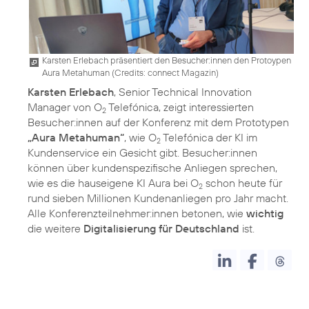
Karsten Erlebach präsentiert den Besucher:innen den Protoypen
Aura Metahuman (
Credits: connect Magazin
)
Karsten Erlebach
, Senior Technical Innovation
Manager von O
Telefónica, zeigt interessierten
2
Besucher:innen auf der Konferenz mit dem Prototypen
„Aura Metahuman“
, wie O
Telefónica der KI im
2
Kundenservice ein Gesicht gibt. Besucher:innen
können über kundenspezifische Anliegen sprechen,
wie es die hauseigene KI Aura bei O
schon heute für
2
rund sieben Millionen Kundenanliegen pro Jahr macht.
Alle Konferenzteilnehmer:innen betonen, wie
wichtig
die weitere
Digitalisierung für Deutschland
ist.