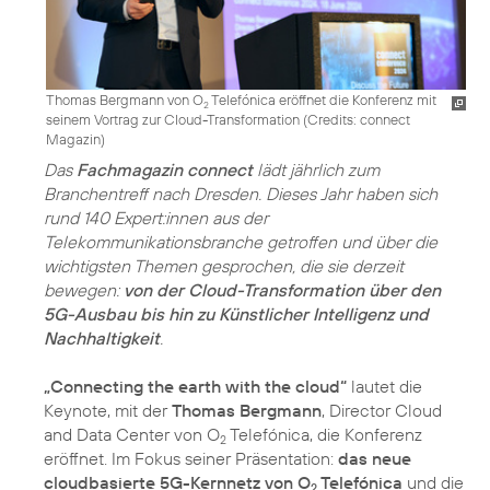
Thomas Bergmann von O
Telefónica eröffnet die Konferenz mit
2
seinem Vortrag zur Cloud-Transformation (
Credits: connect
Magazin
)
Das
Fachmagazin connect
lädt jährlich zum
Branchentreff nach Dresden. Dieses Jahr haben sich
rund 140 Expert:innen aus der
Telekommunikationsbranche getroffen und über die
wichtigsten Themen gesprochen, die sie derzeit
bewegen:
von der Cloud-Transformation über den
5G-Ausbau bis hin zu Künstlicher Intelligenz und
Nachhaltigkeit
.
„Connecting the earth with the cloud“
lautet die
Keynote, mit der
Thomas Bergmann
, Director Cloud
and Data Center von O
Telefónica, die Konferenz
2
eröffnet. Im Fokus seiner Präsentation:
das neue
cloudbasierte 5G-Kernnetz von O
Telefónica
und die
2