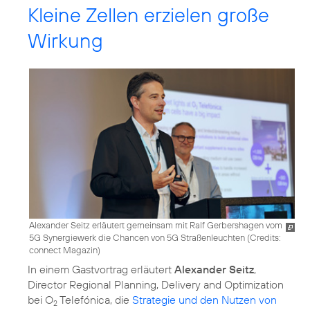
Kleine Zellen erzielen große
Wirkung
Alexander Seitz erläutert gemeinsam mit Ralf Gerbershagen vom
5G Synergiewerk die Chancen von 5G Straßenleuchten (
Credits:
connect Magazin
)
In einem Gastvortrag erläutert
Alexander Seitz
,
Director Regional Planning, Delivery and Optimization
bei O
Telefónica, die
Strategie und den Nutzen von
2