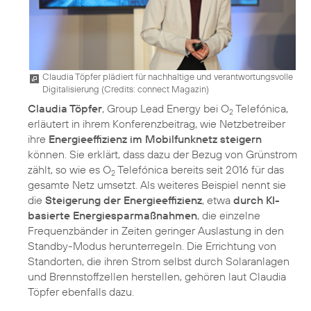
Claudia Töpfer plädiert für nachhaltige und verantwortungsvolle
Digitalisierung (
Credits: connect Magazin
)
Claudia Töpfer
, Group Lead Energy bei O
Telefónica,
2
erläutert in ihrem Konferenzbeitrag, wie Netzbetreiber
ihre
Energieeffizienz im Mobilfunknetz steigern
können. Sie erklärt, dass dazu der Bezug von Grünstrom
zählt, so wie es O
Telefónica bereits seit 2016 für das
2
gesamte Netz umsetzt. Als weiteres Beispiel nennt sie
die
Steigerung der Energieeffizienz
, etwa
durch KI-
basierte Energiesparmaßnahmen
, die einzelne
Frequenzbänder in Zeiten geringer Auslastung in den
Standby-Modus herunterregeln. Die Errichtung von
Standorten, die ihren Strom selbst durch Solaranlagen
und Brennstoffzellen herstellen, gehören laut Claudia
Töpfer ebenfalls dazu.