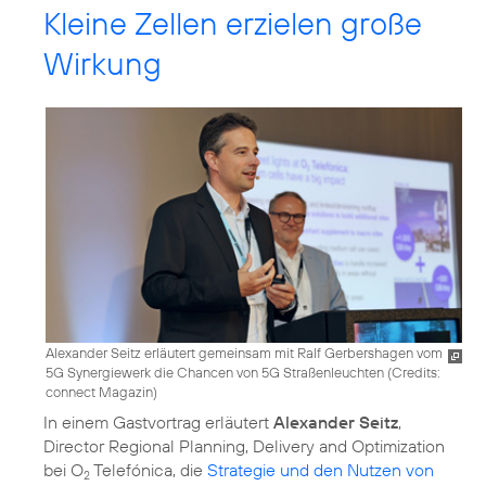
Kleine Zellen erzielen große
Wirkung
Alexander Seitz erläutert gemeinsam mit Ralf Gerbershagen vom
5G Synergiewerk die Chancen von 5G Straßenleuchten (
Credits:
connect Magazin
)
In einem Gastvortrag erläutert
Alexander Seitz
,
Director Regional Planning, Delivery and Optimization
bei O
Telefónica, die
Strategie und den Nutzen von
2