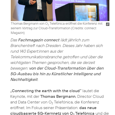
Thomas Bergmann von O
Telefónica eröffnet die Konferenz mit
2
seinem Vortrag zur Cloud-Transformation (
Credits: connect
Magazin
)
Das
Fachmagazin connect
lädt jährlich zum
Branchentreff nach Dresden. Dieses Jahr haben sich
rund 140 Expert:innen aus der
Telekommunikationsbranche getroffen und über die
wichtigsten Themen gesprochen, die sie derzeit
bewegen:
von der Cloud-Transformation über den
5G-Ausbau bis hin zu Künstlicher Intelligenz und
Nachhaltigkeit
.
„Connecting the earth with the cloud“
lautet die
Keynote, mit der
Thomas Bergmann
, Director Cloud
and Data Center von O
Telefónica, die Konferenz
2
eröffnet. Im Fokus seiner Präsentation:
das neue
cloudbasierte 5G-Kernnetz von O
Telefónica
und die
2