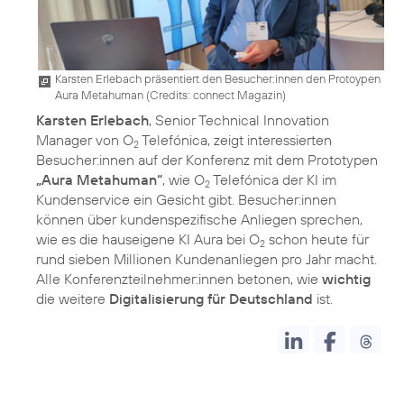
Karsten Erlebach präsentiert den Besucher:innen den Protoypen
Aura Metahuman (
Credits: connect Magazin
)
Karsten Erlebach
, Senior Technical Innovation
Manager von O
Telefónica, zeigt interessierten
2
Besucher:innen auf der Konferenz mit dem Prototypen
„Aura Metahuman“
, wie O
Telefónica der KI im
2
Kundenservice ein Gesicht gibt. Besucher:innen
können über kundenspezifische Anliegen sprechen,
wie es die hauseigene KI Aura bei O
schon heute für
2
rund sieben Millionen Kundenanliegen pro Jahr macht.
Alle Konferenzteilnehmer:innen betonen, wie
wichtig
die weitere
Digitalisierung für Deutschland
ist.