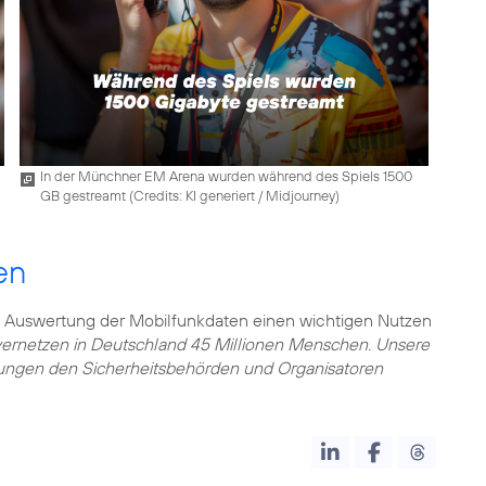
In der Münchner EM Arena wurden während des Spiels 1500
GB gestreamt (
Credits: KI generiert / Midjourney
)
en
e Auswertung der Mobilfunkdaten einen wichtigen Nutzen
vernetzen in Deutschland 45 Millionen Menschen. Unsere
tungen den Sicherheitsbehörden und Organisatoren