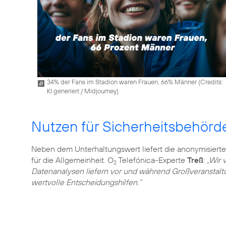
34% der Fans im Stadion waren Frauen, 66% Männer (
Credits:
KI generiert / Midjourney
)
Nutzen für Sicherheitsbehörd
Neben dem Unterhaltungswert liefert die anonymisiert
für die Allgemeinheit. O
Telefónica-Experte
Treß
:
„Wir 
2
Datenanalysen liefern vor und während Großveranstal
wertvolle Entscheidungshilfen.“