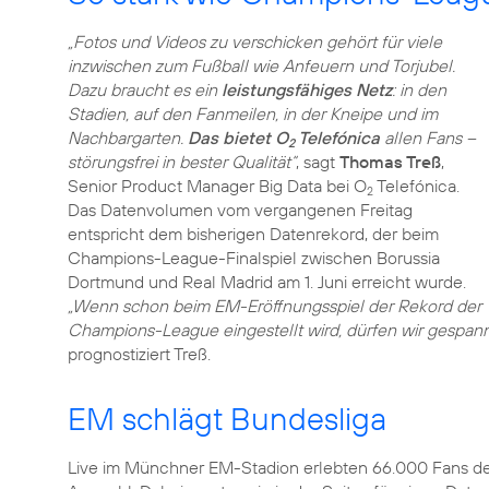
„Fotos und Videos zu verschicken gehört für viele
inzwischen zum Fußball wie Anfeuern und Torjubel.
Dazu braucht es ein
leistungsfähiges Netz
: in den
Stadien, auf den Fanmeilen, in der Kneipe und im
Nachbargarten.
Das bietet O
Telefónica
allen Fans –
2
störungsfrei in bester Qualität“
, sagt
Thomas Treß
,
Senior Product Manager Big Data bei O
Telefónica.
2
Das Datenvolumen vom vergangenen Freitag
entspricht dem bisherigen Datenrekord, der beim
Champions-League-Finalspiel zwischen Borussia
Dortmund und Real Madrid am 1. Juni erreicht wurde.
„Wenn schon beim EM-Eröffnungsspiel der Rekord der
Champions-League eingestellt wird, dürfen wir gespannt 
prognostiziert Treß.
EM schlägt Bundesliga
Live im Münchner EM-Stadion erlebten 66.000 Fans de