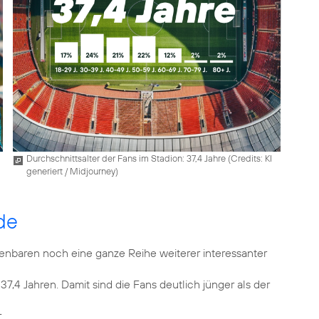
Durchschnittsalter der Fans im Stadion: 37,4 Jahre (
Credits: KI
generiert / Midjourney
)
de
enbaren noch eine ganze Reihe weiterer interessanter
7,4 Jahren. Damit sind die Fans deutlich jünger als der
.