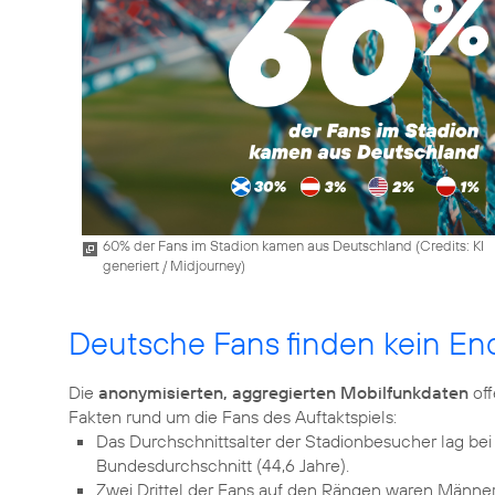
60% der Fans im Stadion kamen aus Deutschland (
Credits: KI
generiert / Midjourney
)
Deutsche Fans finden kein En
Die
anonymisierten, aggregierten Mobilfunkdaten
off
Das Durchschnittsalter der Stadionbesucher lag bei 3
Bundesdurchschnitt (44,6 Jahre).
Zwei Drittel der Fans auf den Rängen waren Männer