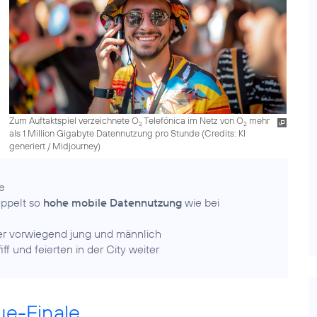
Zum Auftaktspiel verzeichnete O
Telefónica im Netz von O
mehr
2
2
als 1 Million Gigabyte Datennutzung pro Stunde (
Credits: KI
generiert / Midjourney
)
e
oppelt so
hohe mobile Datennutzung
wie bei
er vorwiegend jung und männlich
f und feierten in der City weiter
ue-Finale