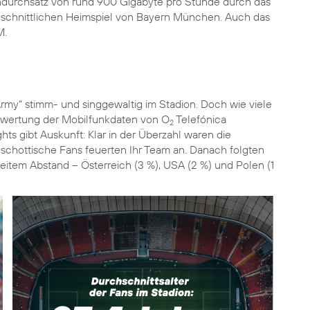
tendurchsatz von rund 900 Gigabyte pro Stunde durch das
chschnittlichen Heimspiel von Bayern München. Auch das
M.
rmy“ stimm- und singgewaltig im Stadion. Doch wie viele
swertung der Mobilfunkdaten von O
Telefónica
2
s gibt Auskunft: Klar in der Überzahl waren die
chottische Fans feuerten Ihr Team an. Danach folgten
eitem Abstand – Österreich (3 %), USA (2 %) und Polen (1