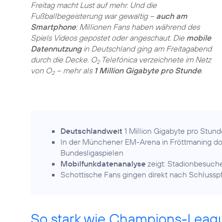
Freitag macht Lust auf mehr. Und die
Fußballbegeisterung war gewaltig –
auch am
Smartphone
: Millionen Fans haben während des
Spiels Videos gepostet oder angeschaut. Die
mobile
Datennutzung
in Deutschland ging am Freitagabend
durch die Decke. O
Telefónica verzeichnete im Netz
2
von O
– mehr als
1 Million Gigabyte pro Stunde
.
2
Deutschlandweit
1 Million Gigabyte pro Stund
In der Münchener EM-Arena in Fröttmaning d
Bundesligaspielen
Mobilfunkdatenanalyse
zeigt: Stadionbesuch
Schottische Fans gingen direkt nach Schlusspfif
So stark wie Champions-Leag